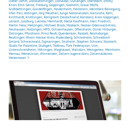
Dieter Dehm
,
Donaueschingen
,
Donautal
,
Durlangen
,
Ebersbach
,
Emely
Knorr
,
Emil Sänze
,
Freiburg
,
Göppingen
,
Gosheim
,
Graue Wölfe
,
Großbettlingen
,
Gundelfingen
,
Heidenheim
,
Heilbronn
,
Identitäre Bewegung
,
Irfan Peci
,
Jettingen
,
Jörg Meuthen
,
Junge Nationalisten
,
Karlsruhe
,
Kehl
,
Kirchhardt
,
Knittlingen
,
Königreich Deutschland
,
Konstanz
,
Kreis Göppingen
,
Lörrach
,
Lossburg
,
Lukreta
,
Mainhardt
,
Malte Kaufmann
,
Marc Friedrich
,
Martin Hess
,
Metzingen
,
Michael Brück
,
Mosbach
,
Neckar-Odenwald-Kreis
,
Neuhausen
,
Notzingen
,
NPD
,
Ochsenhausen
,
Oftersheim
,
Oliver Hilburger
,
Östringen
,
Pforzheim
,
Prinz Reuß
,
Querdenken
,
Rastatt
,
Reichsbürger
,
Reutlingen
,
Rhein-Neckar-Kreis
,
Rudersberg
,
Schriesheim
,
Schwäbisch
Gmünd
,
Schwarzwald
,
Sigmaringen
,
Sinzheim
,
Stephan Schwarz
,
Stockach
,
Studis for Palestine
,
Stuttgart
,
Todtnau
,
Türk Federayson
,
Ulm
,
Unterschneidheim
,
Vöhringen
,
Waghäusel
,
Walldürn
,
Weingarten
,
Weinheim
,
Wernau
,
WerteUnion
,
Winnenden
,
Zollern-Jugend Aktiv
,
Zollernalbkreis
Weiterlesen