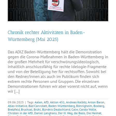
Chronik rechter Aktivitäten in Baden-
Württemberg (Mai 2025)
Das ADIZ Baden-Württemberg hält die Demonstration
gegen die Corona-Maßnahmen in Baden-Württemberg in
der großen Mehrheit für verschwörungsideologisch,
inhaltlich anschlussfähig für rechte Idelogie-Fragmente
und von der Beteiligung her für rechtsoffen. Sowohl bei
den Redner/innen als auch im Publikum finden sich
extrem rechte Personen und Gruppen. Die einzelnen
Demonstrationen führen wir aber vorerst nicht auf, wenn
wir [...]
09.06.2025
|
Tags:
Aalen
,
AfD
,
Aktion 451
,
Andreas Kalbitz
,
Anton Baron
,
Atlas-Initiative
,
Bad Cannstatt
,
Baden-Württemberg
,
Bönnigheim
,
Boxberg
,
Bretzfeld
,
Bruchsal
,
Brühl
,
Bündnis Deutschland
,
Calw
,
Carola Wolle
,
Christen in der AfD
,
Daniel Langhans
,
Der III. Weg
,
die Basis
,
Die Heimat
,