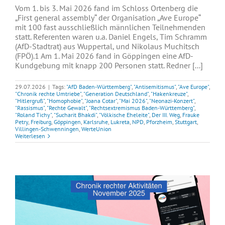
Vom 1. bis 3. Mai 2026 fand im Schloss Ortenberg die
„First general assembly“ der Organisation „Ave Europe“
mit 100 fast ausschließlich männlichen Teilnehmenden
statt. Referenten waren u.a. Daniel Engels, Tim Schramm
(AfD-Stadtrat) aus Wuppertal, und Nikolaus Muchitsch
(FPÖ).1 Am 1. Mai 2026 fand in Göppingen eine AfD-
Kundgebung mit knapp 200 Personen statt. Redner [...]
29.07.2026
|
Tags:
"AfD Baden-Württemberg"
,
"Antisemitismus"
,
"Ave Europe"
,
"Chronik rechte Umtriebe"
,
"Generation Deutschland"
,
"Hakenkreuze"
,
"Hitlergruß"
,
"Homophobie"
,
"Joana Cotar"
,
"Mai 2026"
,
"Neonazi-Konzert"
,
"Rassismus"
,
"Rechte Gewalt"
,
"Rechtsextremismus Baden-Württemberg"
,
"Roland Tichy"
,
"Sucharit Bhakdi"
,
"Völkische Eheleite"
,
Der III. Weg
,
Frauke
Petry
,
Freiburg
,
Göppingen
,
Karlsruhe
,
Lukreta
,
NPD
,
Pforzheim
,
Stuttgart
,
Villingen-Schwenningen
,
WerteUnion
Weiterlesen