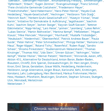
"Eberbach"
,
"Eberdingen-Hochdorf"
,
"einundzwanzig Freiburg"
,
"Emmendingen"
,
"Epfenbach"
,
"Erbach"
,
"Eugen Zentner"
,
"Evangeliumstage"
,
"Franz Schmid"
,
"Freie christliche Gemeinde Crailsheim"
,
"Friedemann Mayer"
,
"Friedrichshafen"
,
"Gerd Habermann"
,
"Hans-Peter Hörner"
,
"Hayek-Club
Heidelberg"
,
"Hayek-Gesellschaft"
,
"Hechingen"
,
"Heilbronn Türk Ocağı"
,
"Heinrich Koch"
,
"Herbert-Gruhl-Gesellschaft e.V."
,
"Hüseyin Yılmaz"
,
"Imad
Karim"
,
"Initiative für Demokratie & Aufklärung"
,
"Jagsthausen"
,
"Joachim
Kuhs"
,
"Joachim Steyer"
,
"Jochen Staiger"
,
"Kayvan Soufi-Siavash"
,
"Kettner
Edelmetalle"
,
"Kopp-Verlag"
,
"Lars Haise"
,
"Leimen"
,
"Leonberg"
,
"Lukas Rehm"
,
"Lukas Steinle"
,
"Martin Rothweiler"
,
"Martina Kempf"
,
"Meßstetten"
,
"Miguel
Klauss"
,
"Mike Moncsek"
,
"Münsingen"
,
"Murrhardt"
,
"Mustafa Yıldızdoğan"
,
"Neubulach"
,
"Niedernhall"
,
"Oberstenfeld"
,
"Patrick Andreas Bauer"
,
"Paula
Gulde"
,
"Peter Hahne"
,
"Peter Schmiedlechner"
,
"Philipp Helber"
,
"Ramona Lisa
Mauz"
,
"Roger Köppel"
,
"Roland Tichy"
,
"Rosenfeld"
,
"Ruben Rupp"
,
"Sandro
Scheer"
,
"Shlomo Finkelstein"
,
"Studienzentrum Weikersheim"
,
"Thomas
Kinzinger"
,
"Thomas Nitz"
,
"Udo Stein"
,
"Ümran Gülcan"
,
"Vaihingen"
,
"Volker
Kempf"
,
"Walter Müller"
,
"Werner Patzelt"
,
"Wertheim"
,
"Winnende
,
Aalen
,
AfD
,
Aktion 451
,
Alternative für Deutschland
,
Anton Baron
,
Baden-Baden
,
Blaustein
,
ChrAfD
,
Dirk Spaniel
,
Donaueschingen
,
Dr. Marc Jongen
,
Emely
Knorr
,
Emil Sänze
,
Gerstetten
,
Graue Wölfe
,
Heidelberg
,
Heidenheim
,
Heilbronn
,
Junge Alternative
,
Jürgen Braun
,
Karlsruhe
,
Kehl
,
Knittlingen
,
Konstanz
,
Lahr
,
Ludwigsburg
,
Marc Bernhard
,
Markus Frohnmaier
,
Martin
Hess
,
Mosbach
,
Pforzheim
,
Reutlingen
,
Sinzheim
,
Stephan Schwarz
,
Stuttgart
,
Ulm
,
Weinstadt
,
WerteUnion
Weiterlesen