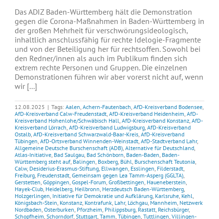
Das ADIZ Baden-Württemberg hält die Demonstration
gegen die Corona-Maßnahmen in Baden-Württemberg in
der großen Mehrheit für verschwörungsideologisch,
inhaltlich anschlussfähig für rechte Idelogie-Fragmente
und von der Beteiligung her für rechtsoffen. Sowohl bei
den Redner/innen als auch im Publikum finden sich
extrem rechte Personen und Gruppen. Die einzelnen
Demonstrationen führen wir aber vorerst nicht auf, wenn
wir [...]
12.08.2025
|
Tags:
Aalen
,
Achern-Fautenbach
,
AfD-Kreisverband Bodensee
,
AfD-Kreisverband Calw-Freudenstadt
,
AfD-Kreisverband Heidenheim
,
AfD-
Kreisverband Hohenlohe/Schwäbisch Hall
,
AfD-Kreisverband Konstanz
,
AfD-
Kreisverband Lörrach
,
AfD-Kreisverband Ludwigsburg
,
AfD-Kreisverband
Ostalb
,
AfD-Kreisverband Schwarzwald-Baar-Kreis
,
AfD-Kreisverband
Tübingen
,
AfD-Ortsverband Winnenden-Weinstadt
,
AfD-Stadtverband Lahr
,
Allgemeine Deutsche Burschenschaft (ADB)
,
Alternative für Deutschland
,
Atlas-Initiative
,
Bad Saulgau
,
Bad Schönborn
,
Baden-Baden
,
Baden-
Württemberg steht auf
,
Balingen
,
Boxberg
,
Bühl
,
Burschenschaft Teutonia
,
Calw
,
Desiderius-Erasmus-Stiftung
,
Ellwangen
,
Esslingen
,
Filderstadt
,
Freiburg
,
Freudenstadt
,
Gemeinsam gegen Lea Tamm-Asperg (GGLTA)
,
Gerstetten
,
Göppingen
,
Gospel-Forum
,
Großbettingen
,
Haueneberstein
,
Hayek-Club
,
Heidelberg
,
Heilbronn
,
Herzdeutsch Baden-Württemberg
,
Holzgerlingen
,
Initiative für Demokratie und Aufklärung
,
Karlsruhe
,
Kehl
,
Königsbach-Stein
,
Konstanz
,
Kontrafunk
,
Lahr
,
Löchgau
,
Mannheim
,
Netzwerk
Nordbaden
,
Osterburken
,
Pforzheim
,
Philippsburg
,
Rastatt
,
Reichsbürger
,
Schopfheim
,
Schorndorf
,
Stuttgart
,
Tamm
,
Tübingen
,
Tuttlingen
,
Villingen-