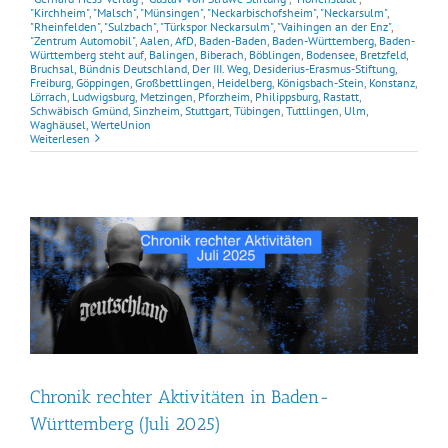
"Kirchheim"
,
"Malsch"
,
"Münsingen"
,
"Neckarbischofsheim"
,
"Neckarsulm"
,
"Rheinfelden"
,
"Sulzbach"
,
"Türkspor Neckarsulm"
,
"Vaihingen an der Enz"
,
"Zentrum Automobil"
,
Aalen
,
AfD
,
Baden-Baden
,
Baden-Württemberg
,
Baden-
Württemberg steht auf
,
Balingen
,
Biberach
,
Böblingen
,
Bodensee
,
Bretzfeld
,
Bruchsal
,
Bündnis Deutschland
,
Der III. Weg
,
Desiderius-Erasmus-Stiftung
,
Freiburg
,
Göppingen
,
Großbettlingen
,
Heidelberg
,
Königsbach-Stein
,
Konstanz
,
Lörrach
,
Ludwigsburg
,
Metzingen
,
Pforzheim
,
Philippsburg
,
Rastatt
,
Schwäbisch Gmünd
,
Sinzheim
,
Stuttgart
,
Tübingen
,
Tuttlingen
,
Ulm
,
Waghäusel
,
WerteUnion
Weiterlesen
Chronik rechter Aktivitäten in Baden-
Württemberg (Juli 2025)