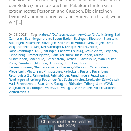
den Redner/innen als auch im Publikum finden sich
extrem rechte Personen und Gruppen. Die einzelnen
Demonstrationen führen wir aber vorerst nicht auf, wenn
wir [...]
04.08.2025
|
Tags:
Aalen
,
AfD
,
Albershausen
,
Anwälte für Aufklärung
,
Bad
Cannstatt
,
Bad Mergentheim
,
Baden-Baden
,
Balingen
,
Biberach
,
Blaustein
,
Böblingen
,
Bodensee
,
Bötzingen
,
Brothers of Honour
,
Denzlingen
,
Der III.
Weg
,
Der Rechte Weg
,
Der Störtrupp
,
Ditzingen-Hirschlanden
,
Donaueschingen
,
DST
,
Esslingen
,
Freiamt
,
Freiburg
,
Graue Wölfe
,
Hegnach
,
Heidelberg
,
Himmelsgarten
,
Horb
,
Karlsruhe
,
Knittlingen
,
Korntal-
Münchingen
,
Ladenburg
,
Lichtenstein
,
Lörrach
,
Ludwigsburg
,
Main-Tauber-
Kreis
,
Mannheim
,
Mengen
,
Neonazis
,
Neu-Ulm
,
Niederstetten-
Herrenzimmern
,
Oberhausen-Rheinhessen
,
Offenburg
,
Osterburken
,
Pfedelbach
,
Pforzheim
,
Philippsburg
,
Radolfzell
,
Rastatt
,
Ravenburg
,
Reconquista 21
,
Rehnenhof
,
Reichsbürger
,
Remchingen
,
Reutlingen
,
Reutlingen-Altenburg
,
Rot an der Rot
,
Sachsenheim
,
Sandweier
,
Schwäbisch
Hall
,
Schwarzwald-Baar-Kreis
,
Stuttgart
,
Südbaden
,
Triberg
,
Ulm
,
VDWK
,
Waghäusel
,
Waiblingen
,
Weinstadt
,
Wetzgau
,
Winnenden
,
Zollernalbkreis
Weiterlesen