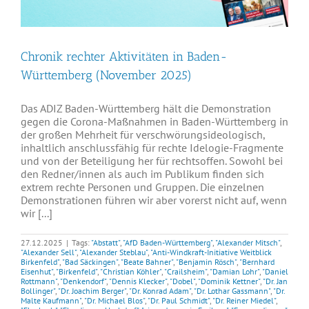
Chronik rechter Aktivitäten in Baden-
Württemberg (November 2025)
Das ADIZ Baden-Württemberg hält die Demonstration
gegen die Corona-Maßnahmen in Baden-Württemberg in
der großen Mehrheit für verschwörungsideologisch,
inhaltlich anschlussfähig für rechte Idelogie-Fragmente
und von der Beteiligung her für rechtsoffen. Sowohl bei
den Redner/innen als auch im Publikum finden sich
extrem rechte Personen und Gruppen. Die einzelnen
Demonstrationen führen wir aber vorerst nicht auf, wenn
wir [...]
27.12.2025
|
Tags:
"Abstatt"
,
"AfD Baden-Württemberg"
,
"Alexander Mitsch"
,
"Alexander Sell"
,
"Alexander Steblau"
,
"Anti-Windkraft-Initiative Weitblick
Birkenfeld"
,
"Bad Säckingen"
,
"Beate Bahner"
,
"Benjamin Rösch"
,
"Bernhard
Eisenhut"
,
"Birkenfeld"
,
"Christian Köhler"
,
"Crailsheim"
,
"Damian Lohr"
,
"Daniel
Rottmann"
,
"Denkendorf"
,
"Dennis Klecker"
,
"Dobel"
,
"Dominik Kettner"
,
"Dr. Jan
Bollinger"
,
"Dr. Joachim Berger"
,
"Dr. Konrad Adam"
,
"Dr. Lothar Gassmann"
,
"Dr.
Malte Kaufmann"
,
"Dr. Michael Blos"
,
"Dr. Paul Schmidt"
,
"Dr. Reiner Miedel"
,