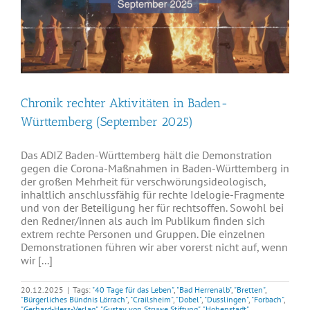
Chronik rechter Aktivitäten in Baden-
Württemberg (September 2025)
Das ADIZ Baden-Württemberg hält die Demonstration
gegen die Corona-Maßnahmen in Baden-Württemberg in
der großen Mehrheit für verschwörungsideologisch,
inhaltlich anschlussfähig für rechte Idelogie-Fragmente
und von der Beteiligung her für rechtsoffen. Sowohl bei
den Redner/innen als auch im Publikum finden sich
extrem rechte Personen und Gruppen. Die einzelnen
Demonstrationen führen wir aber vorerst nicht auf, wenn
wir [...]
20.12.2025
|
Tags:
"40 Tage für das Leben"
,
"Bad Herrenalb"
,
"Bretten"
,
"Bürgerliches Bündnis Lörrach"
,
"Crailsheim"
,
"Dobel"
,
"Dusslingen"
,
"Forbach"
,
"Gerhard-Hess-Verlag"
,
"Gustav von Struwe Stiftung"
,
"Hohenstadt"
,