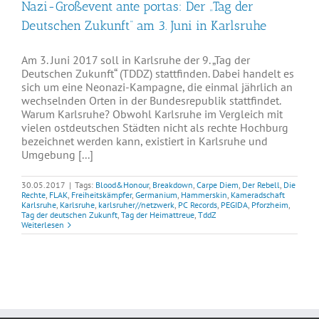
Nazi-Großevent ante portas: Der „Tag der
Deutschen Zukunft“ am 3. Juni in Karlsruhe
Am 3. Juni 2017 soll in Karlsruhe der 9. „Tag der
Deutschen Zukunft“ (TDDZ) stattfinden. Dabei handelt es
sich um eine Neonazi-Kampagne, die einmal jährlich an
wechselnden Orten in der Bundesrepublik stattfindet.
Warum Karlsruhe? Obwohl Karlsruhe im Vergleich mit
vielen ostdeutschen Städten nicht als rechte Hochburg
bezeichnet werden kann, existiert in Karlsruhe und
Umgebung [...]
30.05.2017
|
Tags:
Blood&Honour
,
Breakdown
,
Carpe Diem
,
Der Rebell
,
Die
Rechte
,
FLAK
,
Freiheitskämpfer
,
Germanium
,
Hammerskin
,
Kameradschaft
Karlsruhe
,
Karlsruhe
,
karlsruher//netzwerk
,
PC Records
,
PEGIDA
,
Pforzheim
,
Tag der deutschen Zukunft
,
Tag der Heimattreue
,
TddZ
Weiterlesen