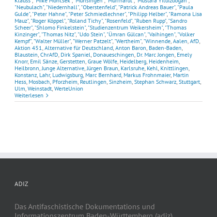
Klauss"
,
"Mike Moncsek"
,
"Münsingen"
,
"Murrhardt"
,
"Mustafa Yıldızdoğan"
,
"Neubulach"
,
"Niedernhall"
,
"Oberstenfeld"
,
"Patrick Andreas Bauer"
,
"Paula
Gulde"
,
"Peter Hahne"
,
"Peter Schmiedlechner"
,
"Philipp Helber"
,
"Ramona Lisa
Mauz"
,
"Roger Köppel"
,
"Roland Tichy"
,
"Rosenfeld"
,
"Ruben Rupp"
,
"Sandro
Scheer"
,
"Shlomo Finkelstein"
,
"Studienzentrum Weikersheim"
,
"Thomas
Kinzinger"
,
"Thomas Nitz"
,
"Udo Stein"
,
"Ümran Gülcan"
,
"Vaihingen"
,
"Volker
Kempf"
,
"Walter Müller"
,
"Werner Patzelt"
,
"Wertheim"
,
"Winnende
,
Aalen
,
AfD
,
Aktion 451
,
Alternative für Deutschland
,
Anton Baron
,
Baden-Baden
,
Blaustein
,
ChrAfD
,
Dirk Spaniel
,
Donaueschingen
,
Dr. Marc Jongen
,
Emely
Knorr
,
Emil Sänze
,
Gerstetten
,
Graue Wölfe
,
Heidelberg
,
Heidenheim
,
Heilbronn
,
Junge Alternative
,
Jürgen Braun
,
Karlsruhe
,
Kehl
,
Knittlingen
,
Konstanz
,
Lahr
,
Ludwigsburg
,
Marc Bernhard
,
Markus Frohnmaier
,
Martin
Hess
,
Mosbach
,
Pforzheim
,
Reutlingen
,
Sinzheim
,
Stephan Schwarz
,
Stuttgart
,
Ulm
,
Weinstadt
,
WerteUnion
Weiterlesen
ADIZ
Das Antifaschistische Dokumentations und
Informationszentrum Baden-Württemberg (adiz)