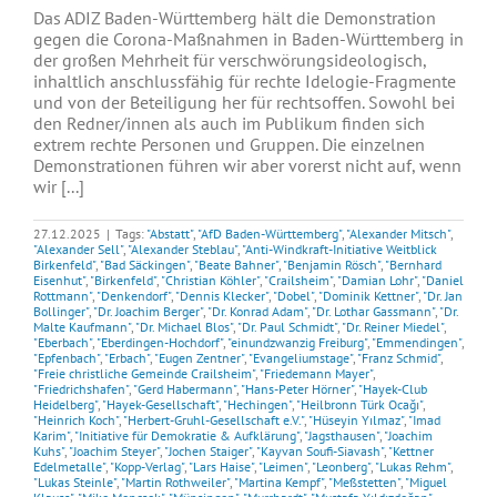
Das ADIZ Baden-Württemberg hält die Demonstration
gegen die Corona-Maßnahmen in Baden-Württemberg in
der großen Mehrheit für verschwörungsideologisch,
inhaltlich anschlussfähig für rechte Idelogie-Fragmente
und von der Beteiligung her für rechtsoffen. Sowohl bei
den Redner/innen als auch im Publikum finden sich
extrem rechte Personen und Gruppen. Die einzelnen
Demonstrationen führen wir aber vorerst nicht auf, wenn
wir [...]
27.12.2025
|
Tags:
"Abstatt"
,
"AfD Baden-Württemberg"
,
"Alexander Mitsch"
,
"Alexander Sell"
,
"Alexander Steblau"
,
"Anti-Windkraft-Initiative Weitblick
Birkenfeld"
,
"Bad Säckingen"
,
"Beate Bahner"
,
"Benjamin Rösch"
,
"Bernhard
Eisenhut"
,
"Birkenfeld"
,
"Christian Köhler"
,
"Crailsheim"
,
"Damian Lohr"
,
"Daniel
Rottmann"
,
"Denkendorf"
,
"Dennis Klecker"
,
"Dobel"
,
"Dominik Kettner"
,
"Dr. Jan
Bollinger"
,
"Dr. Joachim Berger"
,
"Dr. Konrad Adam"
,
"Dr. Lothar Gassmann"
,
"Dr.
Malte Kaufmann"
,
"Dr. Michael Blos"
,
"Dr. Paul Schmidt"
,
"Dr. Reiner Miedel"
,
"Eberbach"
,
"Eberdingen-Hochdorf"
,
"einundzwanzig Freiburg"
,
"Emmendingen"
,
"Epfenbach"
,
"Erbach"
,
"Eugen Zentner"
,
"Evangeliumstage"
,
"Franz Schmid"
,
"Freie christliche Gemeinde Crailsheim"
,
"Friedemann Mayer"
,
"Friedrichshafen"
,
"Gerd Habermann"
,
"Hans-Peter Hörner"
,
"Hayek-Club
Heidelberg"
,
"Hayek-Gesellschaft"
,
"Hechingen"
,
"Heilbronn Türk Ocağı"
,
"Heinrich Koch"
,
"Herbert-Gruhl-Gesellschaft e.V."
,
"Hüseyin Yılmaz"
,
"Imad
Karim"
,
"Initiative für Demokratie & Aufklärung"
,
"Jagsthausen"
,
"Joachim
Kuhs"
,
"Joachim Steyer"
,
"Jochen Staiger"
,
"Kayvan Soufi-Siavash"
,
"Kettner
Edelmetalle"
,
"Kopp-Verlag"
,
"Lars Haise"
,
"Leimen"
,
"Leonberg"
,
"Lukas Rehm"
,
"Lukas Steinle"
,
"Martin Rothweiler"
,
"Martina Kempf"
,
"Meßstetten"
,
"Miguel