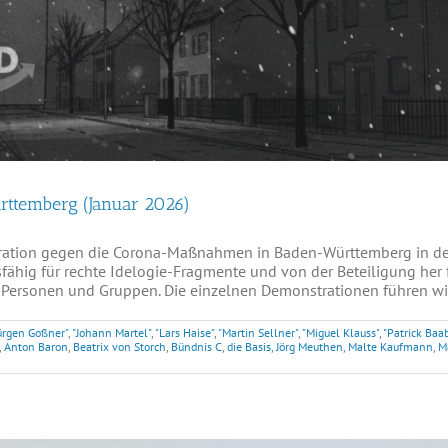
rttemberg (Januar 2026)
ration gegen die Corona-Maßnahmen in Baden-Württemberg in der
fähig für rechte Idelogie-Fragmente und von der Beteiligung her 
Personen und Gruppen. Die einzelnen Demonstrationen führen wir a
ürgen Goßner"
,
"Johann Martel"
,
"Lars Haise"
,
"Martin Sellner"
,
"Miguel Klauss"
,
"Patrick Baab
,
Anton Baron
,
Beatrix von Storch
,
Bündnis C
,
die Basis
,
Jörg Meuthen
,
Malte Kaufmann
,
M