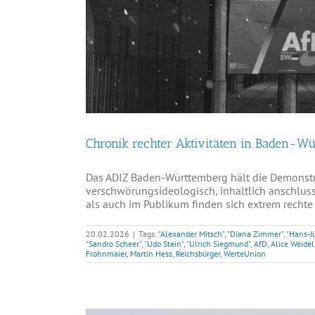
Chronik rechter Aktivitäten in Baden-Wü
Das ADIZ Baden-Württemberg hält die Demonst
verschwörungsideologisch, inhaltlich anschluss
als auch im Publikum finden sich extrem rechte 
20.02.2026
|
Tags:
"Alexander Mitsch"
,
"Diana Zimmer"
,
"Hans-J
"Sandro Scheer"
,
"Udo Stein"
,
"Ulrich Siegmund"
,
AfD
,
Alice Weidel
Frohnmaier
,
Martin Hess
,
Reichsbürger
,
WerteUnion