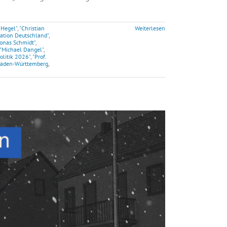
 Hegel"
,
"Christian
Weiterlesen
ation Deutschland"
,
Jonas Schmidt"
,
"Michael Dangel"
,
olitik 2026"
,
"Prof.
aden-Württemberg
,