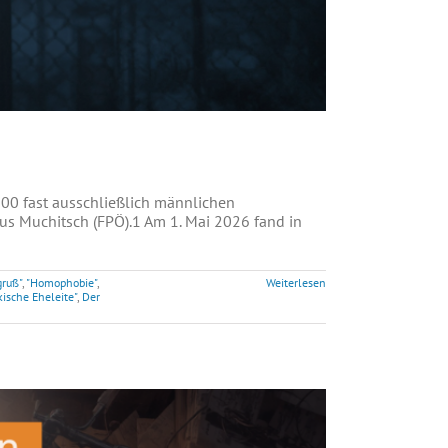
 100 fast ausschließlich männlichen
us Muchitsch (FPÖ).1 Am 1. Mai 2026 fand in
gruß"
,
"Homophobie"
,
Weiterlesen
kische Eheleite"
,
Der