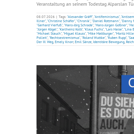
Veranstaltung an seinem Todestag Alparslan Türk
08.07.2026
|
Tags:
"Alexander Gräff"
,
"Antifeminismus"
,
"Antisem
Illner"
,
"Christine Schäfer"
,
"Chronik"
,
"Daniel Rottmann"
,
"Danny 
"Gerhard Vierfuß"
,
"Hans-Jörg Schrade"
,
"Hans-Jürgen Goßner"
,
"He
"Jürgen Kögel"
,
"Karlheinz Kolb"
,
"Klaus Fuchs"
,
"Lars Haise"
,
"Lina 
"Michael Stauch"
,
"Miguel Klauss"
,
"Mike Mattburger"
,
"Moritz Hill
Polleit"
,
"Rechtsextremismus"
,
"Roland Wuttke"
,
"Ruben Rupp"
,
"Saa
Der III. Weg
,
Emely Knorr
,
Emil Sänze
,
Identitäre Bewegung
,
Reich