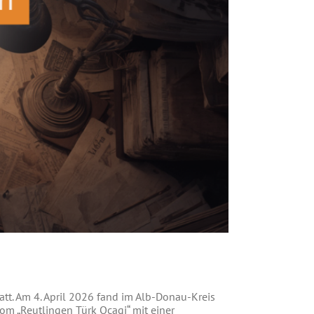
att. Am 4. April 2026 fand im Alb-Donau-Kreis
om „Reutlingen Türk Ocagi“ mit einer