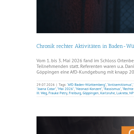
Chronik rechter Aktivitäten in Baden-W
Vom 1. bis 3. Mai 2026 fand im Schloss Ortenber
Teilnehmenden statt. Referenten waren u.a. Dan
Göppingen eine AfD-Kundgebung mit knapp 200 P
29.07.2026
|
Tags:
"AfD Baden-Württemberg"
,
"Antisemitismus"
,
"Joana Cotar"
,
"Mai 2026"
,
"Neonazi-Konzert"
,
"Rassismus"
,
"Rechte
III. Weg
,
Frauke Petry
,
Freiburg
,
Göppingen
,
Karlsruhe
,
Lukreta
,
NP