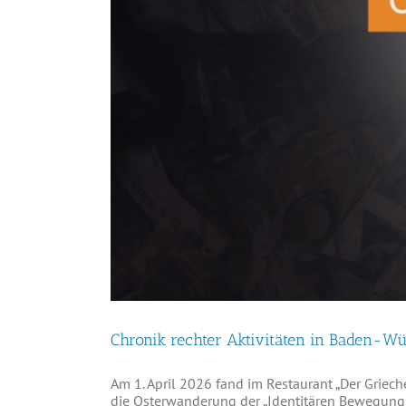
Chronik rechter Aktivitäten in Baden-Wü
Am 1. April 2026 fand im Restaurant „Der Griech
die Osterwanderung der „Identitären Bewegung 