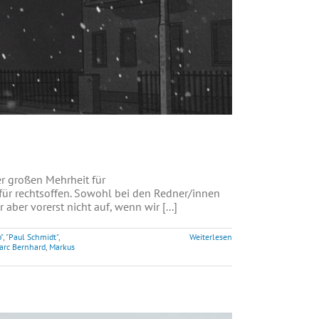
 großen Mehrheit für
für rechtsoffen. Sowohl bei den Redner/innen
ber vorerst nicht auf, wenn wir [...]
"
,
"Paul Schmidt"
,
Weiterlesen
arc Bernhard
,
Markus