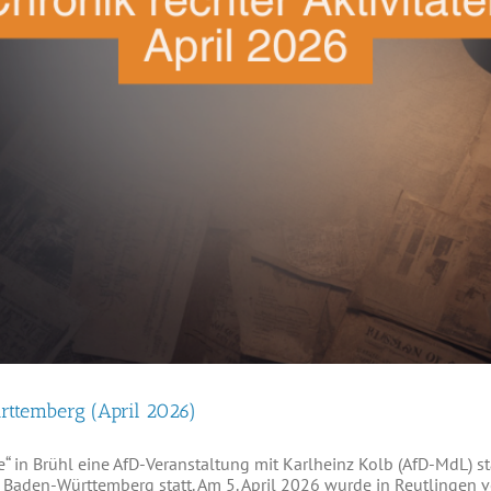
rttemberg (April 2026)
e“ in Brühl eine AfD-Veranstaltung mit Karlheinz Kolb (AfD-MdL) st
Baden-Württemberg statt. Am 5. April 2026 wurde in Reutlingen v