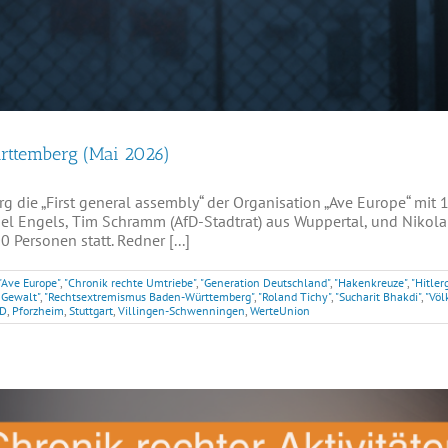
ürttemberg (Mai 2026)
g die „First general assembly“ der Organisation „Ave Europe“ mit
iel Engels, Tim Schramm (AfD-Stadtrat) aus Wuppertal, und Nikola
ersonen statt. Redner [...]
"Ave Europe"
,
"Chronik rechte Umtriebe"
,
"Generation Deutschland"
,
"Hakenkreuze"
,
"Hitler
 Gewalt"
,
"Rechtsextremismus Baden-Württemberg"
,
"Roland Tichy"
,
"Sucharit Bhakdi"
,
"Völ
D
,
Pforzheim
,
Stuttgart
,
Villingen-Schwenningen
,
WerteUnion