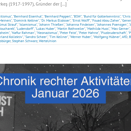
eş (1917-1997), Gründer der [...]
itismus"
,
"Bernhard Eisenhut"
,
"Bernhard Pepperl"
,
"BSW"
,
"Bund für Gotterkenntnis"
,
"Chris
Meiners"
,
"Dominik Kettner"
,
"Dr. Markus Elsässer"
,
"Ernst Wolff"
,
"Fouad Abou Zaher"
,
"Gener
lmut Strauf"
,
"Islamismus"
,
"Johann Thießen"
,
"Johanna Findeisen"
,
"Johannes Poensgen"
,
"
Bouchareb"
,
"Ludendorff"
,
"Lukas Huber"
,
"Martin Rothweiler"
,
"Mathilda Huss"
,
"Max Gerner"
,
esheim"
,
"Nafiur Rahman"
,
"Neonazismus"
,
"Peter Feist"
,
"Peter Hahne"
,
"Piusbruderschaft"
,
"P
rland Kollektiv"
,
"Sandro Scheer"
,
"Tim Kellner"
,
"Werner Huber"
,
"Wolfgang Hübner"
,
AfD
,
B
sbürger
,
Stephan Schwarz
,
WerteUnion