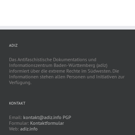
ADIZ
Das Antifaschistische Dokumentations und
Informationszentrum Baden-Württemberg (adiz)
informiert über die extreme Rechte im Südwesten. Die
Informationen stehen allen Personen und Initiativen zur
Verfügung.
KONTAKT
Email:
kontakt@adiz.info
PGP
Formular:
Kontaktformular
Web:
adiz.info