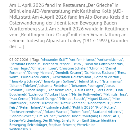
Am 1. April 2026 fand im Restaurant „Der Grieche“ in
Brühl eine AfD-Veranstaltung mit Karlheinz Kolb (AfD-
MdL) statt. Am 4. April 2026 fand im Alb-Donau-Kreis die
Osterwanderung der „Identitären Bewegung Baden-
Württemberg statt. Am 5. April 2026 wurde in Reutlingen
vom „Reutlingen Türk Ocagi“ mit einer Veranstaltung an
seinem Todestag Alparslan Türkeş (1917-1997), Gründer
der [...]
08.07.2026
|
Tags:
"Alexander Gräff"
,
"Antifeminismus"
,
"Antisemitismus"
,
"Bernhard Eisenhut"
,
"Bernhard Pepperl"
,
"BSW"
,
"Bund für Gotterkenntnis"
,
"Chris Hegel"
,
"Christian Illner"
,
"Christine Schäfer"
,
"Chronik"
,
"Daniel
Rottmann"
,
"Danny Meiners"
,
"Dominik Kettner"
,
"Dr. Markus Elsässer"
,
"Ernst
Wolff"
,
"Fouad Abou Zaher"
,
"Generation Deutschland"
,
"Gerhard Vierfuß"
,
"Hans-Jörg Schrade"
,
"Hans-Jürgen Goßner"
,
"Helmut Strauf"
,
"Islamismus"
,
"Johann Thießen"
,
"Johanna Findeisen"
,
"Johannes Poensgen"
,
"Jonas
Schmidt"
,
"Jürgen Kögel"
,
"Karlheinz Kolb"
,
"Klaus Fuchs"
,
"Lars Haise"
,
"Lina
Bouchareb"
,
"Ludendorff"
,
"Lukas Huber"
,
"Martin Rothweiler"
,
"Mathilda Huss"
,
"Max Gerner"
,
"Michael Dangel"
,
"Michael Stauch"
,
"Miguel Klauss"
,
"Mike
Mattburger"
,
"Moritz Hillesheim"
,
"Nafiur Rahman"
,
"Neonazismus"
,
"Peter
Feist"
,
"Peter Hahne"
,
"Piusbruderschaft"
,
"Politik 2026"
,
"Prof. Polleit"
,
"Rechtsextremismus"
,
"Roland Wuttke"
,
"Ruben Rupp"
,
"Saarland Kollektiv"
,
"Sandro Scheer"
,
"Tim Kellner"
,
"Werner Huber"
,
"Wolfgang Hübner"
,
AfD
,
Baden-Württemberg
,
Der III. Weg
,
Emely Knorr
,
Emil Sänze
,
Identitäre
Bewegung
,
Reichsbürger
,
Stephan Schwarz
,
WerteUnion
Weiterlesen