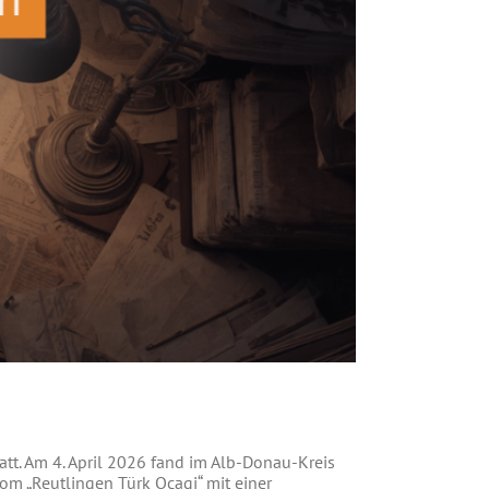
att. Am 4. April 2026 fand im Alb-Donau-Kreis
om „Reutlingen Türk Ocagi“ mit einer