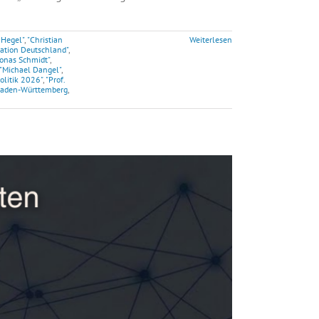
 Hegel"
,
"Christian
Weiterlesen
ation Deutschland"
,
Jonas Schmidt"
,
"Michael Dangel"
,
olitik 2026"
,
"Prof.
aden-Württemberg
,