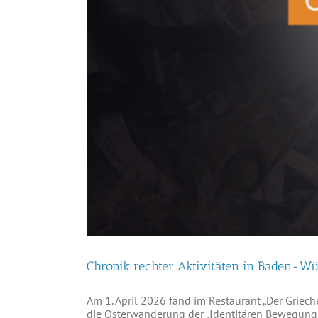
Chronik rechter Aktivitäten in Baden-Wü
Am 1. April 2026 fand im Restaurant „Der Griech
die Osterwanderung der „Identitären Bewegung 