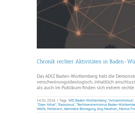
Chronik rechter Aktivitäten in Baden-W
Das ADIZ Baden-Württemberg hält die Demonst
verschwörungsideologisch, inhaltlich anschluss
als auch im Publikum finden sich extrem rechte 
14.01.2026
|
Tags:
"AfD Baden-Württemberg"
,
"Antisemitismus"
,
"Ozan Nihat"
,
"Rassismus"
,
"Rechtsextremismus Baden-Württembe
Wölfe
,
Heilbronn
,
Identitäre Bewegung
,
Jörg Meuthen
,
Markus Fr