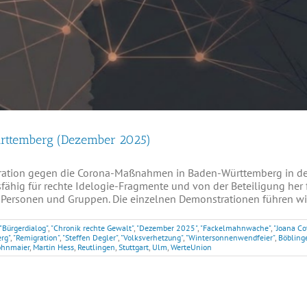
ürttemberg (Dezember 2025)
ration gegen die Corona-Maßnahmen in Baden-Württemberg in der
fähig für rechte Idelogie-Fragmente und von der Beteiligung her 
Personen und Gruppen. Die einzelnen Demonstrationen führen wir a
"Bürgerdialog"
,
"Chronik rechte Gewalt"
,
"Dezember 2025"
,
"Fackelmahnwache"
,
"Joana Co
rg"
,
"Remigration"
,
"Steffen Degler"
,
"Volksverhetzung"
,
"Wintersonnenwendfeier"
,
Böbling
ohnmaier
,
Martin Hess
,
Reutlingen
,
Stuttgart
,
Ulm
,
WerteUnion