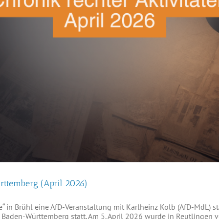
rttemberg (April 2026)
e“ in Brühl eine AfD-Veranstaltung mit Karlheinz Kolb (AfD-MdL) st
Baden-Württemberg statt. Am 5. April 2026 wurde in Reutlingen v