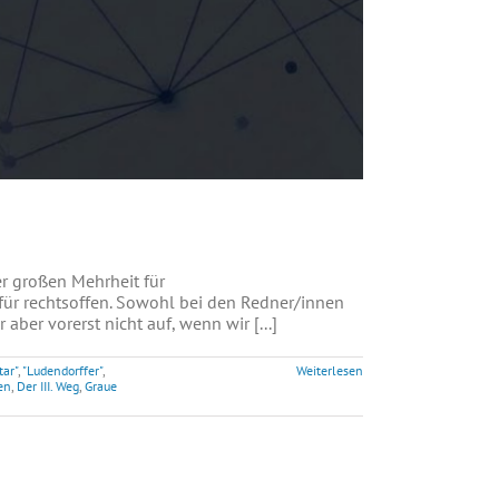
 großen Mehrheit für
für rechtsoffen. Sowohl bei den Redner/innen
ber vorerst nicht auf, wenn wir [...]
tar"
,
"Ludendorffer"
,
Weiterlesen
en
,
Der III. Weg
,
Graue