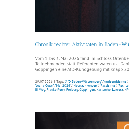
Chronik rechter Aktivitäten in Baden-W
Vom 1. bis 3. Mai 2026 fand im Schloss Ortenber
Teilnehmenden statt. Referenten waren u.a. Dan
Göppingen eine AfD-Kundgebung mit knapp 200 P
29.07.2026
|
Tags:
"AfD Baden-Württemberg"
,
"Antisemitismus"
,
"Joana Cotar"
,
"Mai 2026"
,
"Neonazi-Konzert"
,
"Rassismus"
,
"Rechte
III. Weg
,
Frauke Petry
,
Freiburg
,
Göppingen
,
Karlsruhe
,
Lukreta
,
NP