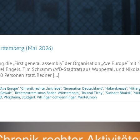
ürttemberg (Mai 2026)
g die „First general assembly“ der Organisation „Ave Europe“ mit
iel Engels, Tim Schramm (AfD-Stadtrat) aus Wuppertal, und Nikola
ersonen statt. Redner [...]
"Ave Europe"
,
"Chronik rechte Umtriebe"
,
"Generation Deutschland"
,
"Hakenkreuze"
,
"Hitler
 Gewalt"
,
"Rechtsextremismus Baden-Württemberg"
,
"Roland Tichy"
,
"Sucharit Bhakdi"
,
"Völ
D
,
Pforzheim
,
Stuttgart
,
Villingen-Schwenningen
,
WerteUnion