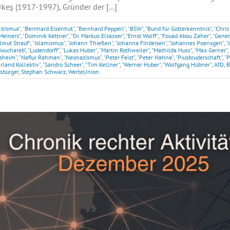
eş (1917-1997), Gründer der [...]
itismus"
,
"Bernhard Eisenhut"
,
"Bernhard Pepperl"
,
"BSW"
,
"Bund für Gotterkenntnis"
,
"Chris
Meiners"
,
"Dominik Kettner"
,
"Dr. Markus Elsässer"
,
"Ernst Wolff"
,
"Fouad Abou Zaher"
,
"Gener
lmut Strauf"
,
"Islamismus"
,
"Johann Thießen"
,
"Johanna Findeisen"
,
"Johannes Poensgen"
,
"
Bouchareb"
,
"Ludendorff"
,
"Lukas Huber"
,
"Martin Rothweiler"
,
"Mathilda Huss"
,
"Max Gerner"
,
esheim"
,
"Nafiur Rahman"
,
"Neonazismus"
,
"Peter Feist"
,
"Peter Hahne"
,
"Piusbruderschaft"
,
"P
rland Kollektiv"
,
"Sandro Scheer"
,
"Tim Kellner"
,
"Werner Huber"
,
"Wolfgang Hübner"
,
AfD
,
B
sbürger
,
Stephan Schwarz
,
WerteUnion