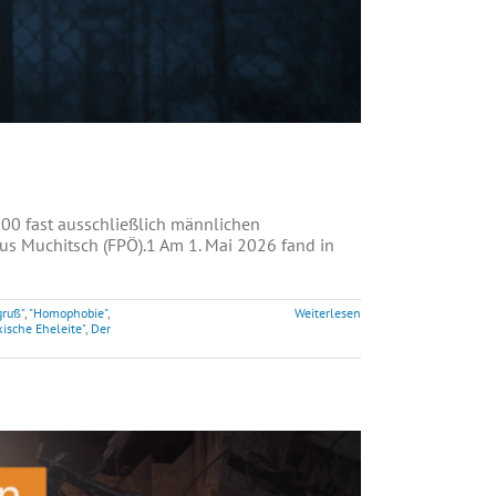
 100 fast ausschließlich männlichen
us Muchitsch (FPÖ).1 Am 1. Mai 2026 fand in
gruß"
,
"Homophobie"
,
Weiterlesen
kische Eheleite"
,
Der