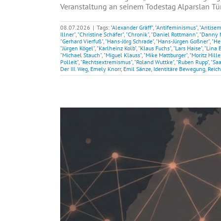
Veranstaltung an seinem Todestag Alparslan Türk
08.07.2026
|
Tags:
"Alexander Gräff"
,
"Antifeminismus"
,
"Antisem
Illner"
,
"Christine Schäfer"
,
"Chronik"
,
"Daniel Rottmann"
,
"Danny 
"Gerhard Vierfuß"
,
"Hans-Jörg Schrade"
,
"Hans-Jürgen Goßner"
,
"He
"Jürgen Kögel"
,
"Karlheinz Kolb"
,
"Klaus Fuchs"
,
"Lars Haise"
,
"Lina 
"Michael Stauch"
,
"Miguel Klauss"
,
"Mike Mattburger"
,
"Moritz Hill
Polleit"
,
"Rechtsextremismus"
,
"Roland Wuttke"
,
"Ruben Rupp"
,
"Saa
Der III. Weg
,
Emely Knorr
,
Emil Sänze
,
Identitäre Bewegung
,
Reich