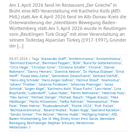
Am 1. April 2026 fand im Restaurant „Der Grieche“ in
Brühl eine AfD-Veranstaltung mit Karlheinz Kolb (AfD-
MdL) statt. Am 4. April 2026 fand im Alb-Donau-Kreis die
Osterwanderung der „Identitären Bewegung Baden-
Württemberg statt. Am 5. April 2026 wurde in Reutlingen
vom „Reutlingen Türk Ocagi“ mit einer Veranstaltung an
seinem Todestag Alparslan Türkeş (1917-1997), Gründer
der [...]
08.07.2026
|
Tags:
"Alexander Gräff"
,
"Antifeminismus"
,
"Antisemitismus"
,
"Bernhard Eisenhut"
,
"Bernhard Pepperl"
,
"BSW"
,
"Bund für Gotterkenntnis"
,
"Chris Hegel"
,
"Christian Illner"
,
"Christine Schäfer"
,
"Chronik"
,
"Daniel
Rottmann"
,
"Danny Meiners"
,
"Dominik Kettner"
,
"Dr. Markus Elsässer"
,
"Ernst
Wolff"
,
"Fouad Abou Zaher"
,
"Generation Deutschland"
,
"Gerhard Vierfuß"
,
"Hans-Jörg Schrade"
,
"Hans-Jürgen Goßner"
,
"Helmut Strauf"
,
"Islamismus"
,
"Johann Thießen"
,
"Johanna Findeisen"
,
"Johannes Poensgen"
,
"Jonas
Schmidt"
,
"Jürgen Kögel"
,
"Karlheinz Kolb"
,
"Klaus Fuchs"
,
"Lars Haise"
,
"Lina
Bouchareb"
,
"Ludendorff"
,
"Lukas Huber"
,
"Martin Rothweiler"
,
"Mathilda Huss"
,
"Max Gerner"
,
"Michael Dangel"
,
"Michael Stauch"
,
"Miguel Klauss"
,
"Mike
Mattburger"
,
"Moritz Hillesheim"
,
"Nafiur Rahman"
,
"Neonazismus"
,
"Peter
Feist"
,
"Peter Hahne"
,
"Piusbruderschaft"
,
"Politik 2026"
,
"Prof. Polleit"
,
"Rechtsextremismus"
,
"Roland Wuttke"
,
"Ruben Rupp"
,
"Saarland Kollektiv"
,
"Sandro Scheer"
,
"Tim Kellner"
,
"Werner Huber"
,
"Wolfgang Hübner"
,
AfD
,
Baden-Württemberg
,
Der III. Weg
,
Emely Knorr
,
Emil Sänze
,
Identitäre
Bewegung
,
Reichsbürger
,
Stephan Schwarz
,
WerteUnion
Weiterlesen