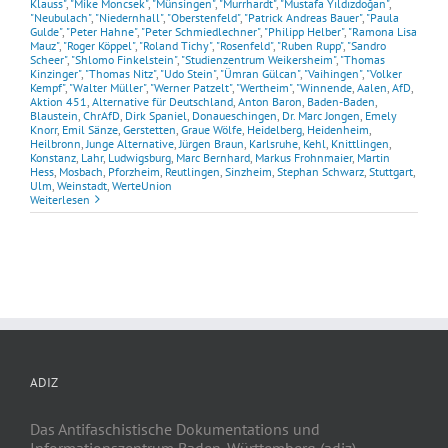
Klauss"
,
"Mike Moncsek"
,
"Münsingen"
,
"Murrhardt"
,
"Mustafa Yıldızdoğan"
,
"Neubulach"
,
"Niedernhall"
,
"Oberstenfeld"
,
"Patrick Andreas Bauer"
,
"Paula
Gulde"
,
"Peter Hahne"
,
"Peter Schmiedlechner"
,
"Philipp Helber"
,
"Ramona Lisa
Mauz"
,
"Roger Köppel"
,
"Roland Tichy"
,
"Rosenfeld"
,
"Ruben Rupp"
,
"Sandro
Scheer"
,
"Shlomo Finkelstein"
,
"Studienzentrum Weikersheim"
,
"Thomas
Kinzinger"
,
"Thomas Nitz"
,
"Udo Stein"
,
"Ümran Gülcan"
,
"Vaihingen"
,
"Volker
Kempf"
,
"Walter Müller"
,
"Werner Patzelt"
,
"Wertheim"
,
"Winnende
,
Aalen
,
AfD
,
Aktion 451
,
Alternative für Deutschland
,
Anton Baron
,
Baden-Baden
,
Blaustein
,
ChrAfD
,
Dirk Spaniel
,
Donaueschingen
,
Dr. Marc Jongen
,
Emely
Knorr
,
Emil Sänze
,
Gerstetten
,
Graue Wölfe
,
Heidelberg
,
Heidenheim
,
Heilbronn
,
Junge Alternative
,
Jürgen Braun
,
Karlsruhe
,
Kehl
,
Knittlingen
,
Konstanz
,
Lahr
,
Ludwigsburg
,
Marc Bernhard
,
Markus Frohnmaier
,
Martin
Hess
,
Mosbach
,
Pforzheim
,
Reutlingen
,
Sinzheim
,
Stephan Schwarz
,
Stuttgart
,
Ulm
,
Weinstadt
,
WerteUnion
Weiterlesen
ADIZ
Das Antifaschistische Dokumentations und