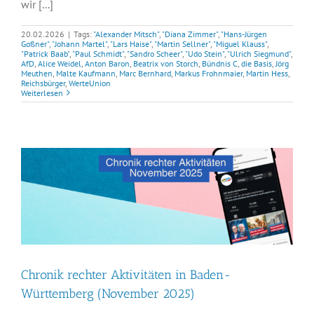
wir [...]
20.02.2026
|
Tags:
"Alexander Mitsch"
,
"Diana Zimmer"
,
"Hans-Jürgen
Goßner"
,
"Johann Martel"
,
"Lars Haise"
,
"Martin Sellner"
,
"Miguel Klauss"
,
"Patrick Baab"
,
"Paul Schmidt"
,
"Sandro Scheer"
,
"Udo Stein"
,
"Ulrich Siegmund"
,
AfD
,
Alice Weidel
,
Anton Baron
,
Beatrix von Storch
,
Bündnis C
,
die Basis
,
Jörg
Meuthen
,
Malte Kaufmann
,
Marc Bernhard
,
Markus Frohnmaier
,
Martin Hess
,
Reichsbürger
,
WerteUnion
Weiterlesen
Chronik rechter Aktivitäten in Baden-
Württemberg (November 2025)