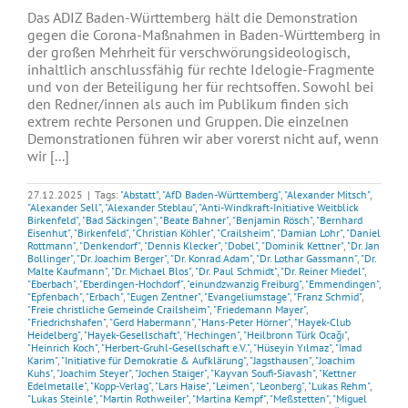
Das ADIZ Baden-Württemberg hält die Demonstration
gegen die Corona-Maßnahmen in Baden-Württemberg in
der großen Mehrheit für verschwörungsideologisch,
inhaltlich anschlussfähig für rechte Idelogie-Fragmente
und von der Beteiligung her für rechtsoffen. Sowohl bei
den Redner/innen als auch im Publikum finden sich
extrem rechte Personen und Gruppen. Die einzelnen
Demonstrationen führen wir aber vorerst nicht auf, wenn
wir [...]
27.12.2025
|
Tags:
"Abstatt"
,
"AfD Baden-Württemberg"
,
"Alexander Mitsch"
,
"Alexander Sell"
,
"Alexander Steblau"
,
"Anti-Windkraft-Initiative Weitblick
Birkenfeld"
,
"Bad Säckingen"
,
"Beate Bahner"
,
"Benjamin Rösch"
,
"Bernhard
Eisenhut"
,
"Birkenfeld"
,
"Christian Köhler"
,
"Crailsheim"
,
"Damian Lohr"
,
"Daniel
Rottmann"
,
"Denkendorf"
,
"Dennis Klecker"
,
"Dobel"
,
"Dominik Kettner"
,
"Dr. Jan
Bollinger"
,
"Dr. Joachim Berger"
,
"Dr. Konrad Adam"
,
"Dr. Lothar Gassmann"
,
"Dr.
Malte Kaufmann"
,
"Dr. Michael Blos"
,
"Dr. Paul Schmidt"
,
"Dr. Reiner Miedel"
,
"Eberbach"
,
"Eberdingen-Hochdorf"
,
"einundzwanzig Freiburg"
,
"Emmendingen"
,
"Epfenbach"
,
"Erbach"
,
"Eugen Zentner"
,
"Evangeliumstage"
,
"Franz Schmid"
,
"Freie christliche Gemeinde Crailsheim"
,
"Friedemann Mayer"
,
"Friedrichshafen"
,
"Gerd Habermann"
,
"Hans-Peter Hörner"
,
"Hayek-Club
Heidelberg"
,
"Hayek-Gesellschaft"
,
"Hechingen"
,
"Heilbronn Türk Ocağı"
,
"Heinrich Koch"
,
"Herbert-Gruhl-Gesellschaft e.V."
,
"Hüseyin Yılmaz"
,
"Imad
Karim"
,
"Initiative für Demokratie & Aufklärung"
,
"Jagsthausen"
,
"Joachim
Kuhs"
,
"Joachim Steyer"
,
"Jochen Staiger"
,
"Kayvan Soufi-Siavash"
,
"Kettner
Edelmetalle"
,
"Kopp-Verlag"
,
"Lars Haise"
,
"Leimen"
,
"Leonberg"
,
"Lukas Rehm"
,
"Lukas Steinle"
,
"Martin Rothweiler"
,
"Martina Kempf"
,
"Meßstetten"
,
"Miguel