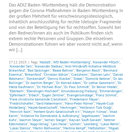
Das ADIZ Baden-Württemberg hält die Demonstration
gegen die Corona-Maßnahmen in Baden-Württemberg in
der großen Mehrheit für verschwörungsideologisch,
inhaltlich anschlussfähig für rechte Idelogie-Fragmente
und von der Beteiligung her für rechtsoffen. Sowohl bei
den Redner/innen als auch im Publikum finden sich
extrem rechte Personen und Gruppen. Die einzelnen
Demonstrationen führen wir aber vorerst nicht auf, wenn
wir [...]
27.12.2025
|
Tags:
"Abstatt"
,
"AfD Baden-Württemberg"
,
"Alexander Mitsch"
,
"Alexander Sell"
,
"Alexander Steblau"
,
"Anti-Windkraft-Initiative Weitblick
Birkenfeld"
,
"Bad Säckingen"
,
"Beate Bahner"
,
"Benjamin Rösch"
,
"Bernhard
Eisenhut"
,
"Birkenfeld"
,
"Christian Köhler"
,
"Crailsheim"
,
"Damian Lohr"
,
"Daniel
Rottmann"
,
"Denkendorf"
,
"Dennis Klecker"
,
"Dobel"
,
"Dominik Kettner"
,
"Dr. Jan
Bollinger"
,
"Dr. Joachim Berger"
,
"Dr. Konrad Adam"
,
"Dr. Lothar Gassmann"
,
"Dr.
Malte Kaufmann"
,
"Dr. Michael Blos"
,
"Dr. Paul Schmidt"
,
"Dr. Reiner Miedel"
,
"Eberbach"
,
"Eberdingen-Hochdorf"
,
"einundzwanzig Freiburg"
,
"Emmendingen"
,
"Epfenbach"
,
"Erbach"
,
"Eugen Zentner"
,
"Evangeliumstage"
,
"Franz Schmid"
,
"Freie christliche Gemeinde Crailsheim"
,
"Friedemann Mayer"
,
"Friedrichshafen"
,
"Gerd Habermann"
,
"Hans-Peter Hörner"
,
"Hayek-Club
Heidelberg"
,
"Hayek-Gesellschaft"
,
"Hechingen"
,
"Heilbronn Türk Ocağı"
,
"Heinrich Koch"
,
"Herbert-Gruhl-Gesellschaft e.V."
,
"Hüseyin Yılmaz"
,
"Imad
Karim"
,
"Initiative für Demokratie & Aufklärung"
,
"Jagsthausen"
,
"Joachim
Kuhs"
,
"Joachim Steyer"
,
"Jochen Staiger"
,
"Kayvan Soufi-Siavash"
,
"Kettner
Edelmetalle"
,
"Kopp-Verlag"
,
"Lars Haise"
,
"Leimen"
,
"Leonberg"
,
"Lukas Rehm"
,
"Lukas Steinle"
,
"Martin Rothweiler"
,
"Martina Kempf"
,
"Meßstetten"
,
"Miguel