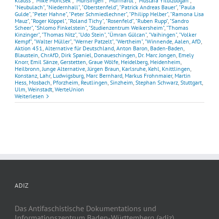
Klauss"
,
"Mike Moncsek"
,
"Münsingen"
,
"Murrhardt"
,
"Mustafa Yıldızdoğan"
,
"Neubulach"
,
"Niedernhall"
,
"Oberstenfeld"
,
"Patrick Andreas Bauer"
,
"Paula
Gulde"
,
"Peter Hahne"
,
"Peter Schmiedlechner"
,
"Philipp Helber"
,
"Ramona Lisa
Mauz"
,
"Roger Köppel"
,
"Roland Tichy"
,
"Rosenfeld"
,
"Ruben Rupp"
,
"Sandro
Scheer"
,
"Shlomo Finkelstein"
,
"Studienzentrum Weikersheim"
,
"Thomas
Kinzinger"
,
"Thomas Nitz"
,
"Udo Stein"
,
"Ümran Gülcan"
,
"Vaihingen"
,
"Volker
Kempf"
,
"Walter Müller"
,
"Werner Patzelt"
,
"Wertheim"
,
"Winnende
,
Aalen
,
AfD
,
Aktion 451
,
Alternative für Deutschland
,
Anton Baron
,
Baden-Baden
,
Blaustein
,
ChrAfD
,
Dirk Spaniel
,
Donaueschingen
,
Dr. Marc Jongen
,
Emely
Knorr
,
Emil Sänze
,
Gerstetten
,
Graue Wölfe
,
Heidelberg
,
Heidenheim
,
Heilbronn
,
Junge Alternative
,
Jürgen Braun
,
Karlsruhe
,
Kehl
,
Knittlingen
,
Konstanz
,
Lahr
,
Ludwigsburg
,
Marc Bernhard
,
Markus Frohnmaier
,
Martin
Hess
,
Mosbach
,
Pforzheim
,
Reutlingen
,
Sinzheim
,
Stephan Schwarz
,
Stuttgart
,
Ulm
,
Weinstadt
,
WerteUnion
Weiterlesen
ADIZ
Das Antifaschistische Dokumentations und
Informationszentrum Baden-Württemberg (adiz)