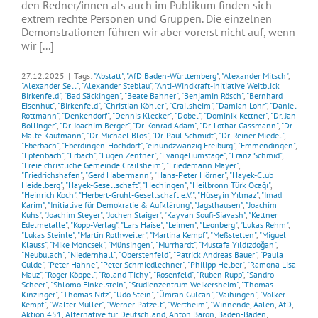
den Redner/innen als auch im Publikum finden sich
extrem rechte Personen und Gruppen. Die einzelnen
Demonstrationen führen wir aber vorerst nicht auf, wenn
wir [...]
27.12.2025
|
Tags:
"Abstatt"
,
"AfD Baden-Württemberg"
,
"Alexander Mitsch"
,
"Alexander Sell"
,
"Alexander Steblau"
,
"Anti-Windkraft-Initiative Weitblick
Birkenfeld"
,
"Bad Säckingen"
,
"Beate Bahner"
,
"Benjamin Rösch"
,
"Bernhard
Eisenhut"
,
"Birkenfeld"
,
"Christian Köhler"
,
"Crailsheim"
,
"Damian Lohr"
,
"Daniel
Rottmann"
,
"Denkendorf"
,
"Dennis Klecker"
,
"Dobel"
,
"Dominik Kettner"
,
"Dr. Jan
Bollinger"
,
"Dr. Joachim Berger"
,
"Dr. Konrad Adam"
,
"Dr. Lothar Gassmann"
,
"Dr.
Malte Kaufmann"
,
"Dr. Michael Blos"
,
"Dr. Paul Schmidt"
,
"Dr. Reiner Miedel"
,
"Eberbach"
,
"Eberdingen-Hochdorf"
,
"einundzwanzig Freiburg"
,
"Emmendingen"
,
"Epfenbach"
,
"Erbach"
,
"Eugen Zentner"
,
"Evangeliumstage"
,
"Franz Schmid"
,
"Freie christliche Gemeinde Crailsheim"
,
"Friedemann Mayer"
,
"Friedrichshafen"
,
"Gerd Habermann"
,
"Hans-Peter Hörner"
,
"Hayek-Club
Heidelberg"
,
"Hayek-Gesellschaft"
,
"Hechingen"
,
"Heilbronn Türk Ocağı"
,
"Heinrich Koch"
,
"Herbert-Gruhl-Gesellschaft e.V."
,
"Hüseyin Yılmaz"
,
"Imad
Karim"
,
"Initiative für Demokratie & Aufklärung"
,
"Jagsthausen"
,
"Joachim
Kuhs"
,
"Joachim Steyer"
,
"Jochen Staiger"
,
"Kayvan Soufi-Siavash"
,
"Kettner
Edelmetalle"
,
"Kopp-Verlag"
,
"Lars Haise"
,
"Leimen"
,
"Leonberg"
,
"Lukas Rehm"
,
"Lukas Steinle"
,
"Martin Rothweiler"
,
"Martina Kempf"
,
"Meßstetten"
,
"Miguel
Klauss"
,
"Mike Moncsek"
,
"Münsingen"
,
"Murrhardt"
,
"Mustafa Yıldızdoğan"
,
"Neubulach"
,
"Niedernhall"
,
"Oberstenfeld"
,
"Patrick Andreas Bauer"
,
"Paula
Gulde"
,
"Peter Hahne"
,
"Peter Schmiedlechner"
,
"Philipp Helber"
,
"Ramona Lisa
Mauz"
,
"Roger Köppel"
,
"Roland Tichy"
,
"Rosenfeld"
,
"Ruben Rupp"
,
"Sandro
Scheer"
,
"Shlomo Finkelstein"
,
"Studienzentrum Weikersheim"
,
"Thomas
Kinzinger"
,
"Thomas Nitz"
,
"Udo Stein"
,
"Ümran Gülcan"
,
"Vaihingen"
,
"Volker
Kempf"
,
"Walter Müller"
,
"Werner Patzelt"
,
"Wertheim"
,
"Winnende
,
Aalen
,
AfD
,
Aktion 451
,
Alternative für Deutschland
,
Anton Baron
,
Baden-Baden
,