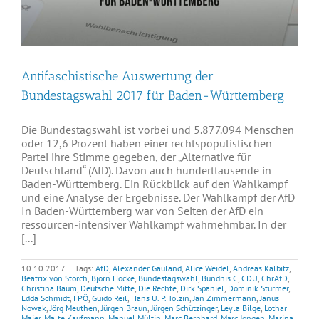
Antifaschistische Auswertung der
Bundestagswahl 2017 für Baden-Württemberg
Die Bundestagswahl ist vorbei und 5.877.094 Menschen
oder 12,6 Prozent haben einer rechtspopulistischen
Partei ihre Stimme gegeben, der „Alternative für
Deutschland“ (AfD). Davon auch hunderttausende in
Baden-Württemberg. Ein Rückblick auf den Wahlkampf
und eine Analyse der Ergebnisse. Der Wahlkampf der AfD
In Baden-Württemberg war von Seiten der AfD ein
ressourcen-intensiver Wahlkampf wahrnehmbar. In der
[...]
10.10.2017
|
Tags:
AfD
,
Alexander Gauland
,
Alice Weidel
,
Andreas Kalbitz
,
Beatrix von Storch
,
Björn Höcke
,
Bundestagswahl
,
Bündnis C
,
CDU
,
ChrAfD
,
Christina Baum
,
Deutsche Mitte
,
Die Rechte
,
Dirk Spaniel
,
Dominik Stürmer
,
Edda Schmidt
,
FPÖ
,
Guido Reil
,
Hans U. P. Tolzin
,
Jan Zimmermann
,
Janus
Nowak
,
Jörg Meuthen
,
Jürgen Braun
,
Jürgen Schützinger
,
Leyla Bilge
,
Lothar
Maier
,
Malte Kaufmann
,
Manuel Mültin
,
Marc Bernhard
,
Marc Jongen
,
Marina