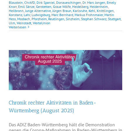
Blaustein
,
ChrAfD
,
Dirk Spaniel
,
Donaueschingen
,
Dr. Marc Jongen
,
Emely
Knorr
,
Emil Sänze
,
Gerstetten
,
Graue Wölfe
,
Heidelberg
,
Heidenheim
,
Heilbronn
,
Junge Alternative
,
Jürgen Braun
,
Karlsruhe
,
Kehl
,
Knittlingen
,
Konstanz
,
Lahr
,
Ludwigsburg
,
Marc Bernhard
,
Markus Frohnmaier
,
Martin
Hess
,
Mosbach
,
Pforzheim
,
Reutlingen
,
Sinzheim
,
Stephan Schwarz
,
Stuttgart
,
Ulm
,
Weinstadt
,
WerteUnion
Weiterlesen
Chronik rechter Aktivitäten in Baden-
Württemberg (August 2025)
Das ADIZ Baden-Württemberg hält die Demonstration
gegen die Corona-Maßnahmen in Baden-Württemberg in