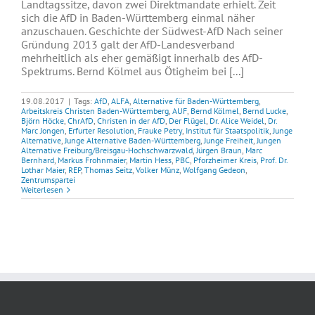
Landtagssitze, davon zwei Direktmandate erhielt. Zeit
sich die AfD in Baden-Württemberg einmal näher
anzuschauen. Geschichte der Südwest-AfD Nach seiner
Gründung 2013 galt der AfD-Landesverband
mehrheitlich als eher gemäßigt innerhalb des AfD-
Spektrums. Bernd Kölmel aus Ötigheim bei [...]
19.08.2017
|
Tags:
AfD
,
ALFA
,
Alternative für Baden-Württemberg
,
Arbeitskreis Christen Baden-Württemberg
,
AUF
,
Bernd Kölmel
,
Bernd Lucke
,
Björn Höcke
,
ChrAfD
,
Christen in der AfD
,
Der Flügel
,
Dr. Alice Weidel
,
Dr.
Marc Jongen
,
Erfurter Resolution
,
Frauke Petry
,
Institut für Staatspolitik
,
Junge
Alternative
,
Junge Alternative Baden-Württemberg
,
Junge Freiheit
,
Jungen
Alternative Freiburg/Breisgau-Hochschwarzwald
,
Jürgen Braun
,
Marc
Bernhard
,
Markus Frohnmaier
,
Martin Hess
,
PBC
,
Pforzheimer Kreis
,
Prof. Dr.
Lothar Maier
,
REP
,
Thomas Seitz
,
Volker Münz
,
Wolfgang Gedeon
,
Zentrumspartei
Weiterlesen