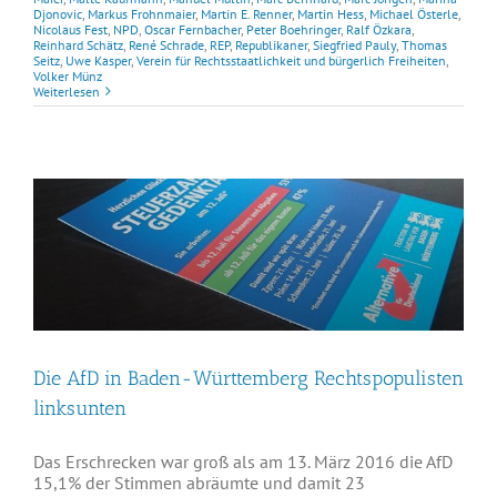
Djonovic
,
Markus Frohnmaier
,
Martin E. Renner
,
Martin Hess
,
Michael Österle
,
Nicolaus Fest
,
NPD
,
Oscar Fernbacher
,
Peter Boehringer
,
Ralf Özkara
,
Reinhard Schätz
,
René Schrade
,
REP
,
Republikaner
,
Siegfried Pauly
,
Thomas
Seitz
,
Uwe Kasper
,
Verein für Rechtsstaatlichkeit und bürgerlich Freiheiten
,
Volker Münz
Weiterlesen
Die AfD in Baden-Württemberg Rechtspopulisten
linksunten
Das Erschrecken war groß als am 13. März 2016 die AfD
15,1% der Stimmen abräumte und damit 23