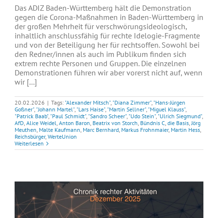
Das ADIZ Baden-Württemberg hält die Demonstration
gegen die Corona-Maßnahmen in Baden-Württemberg in
der großen Mehrheit für verschwörungsideologisch,
inhaltlich anschlussfähig für rechte Idelogie-Fragmente
und von der Beteiligung her für rechtsoffen. Sowohl bei
den Redner/innen als auch im Publikum finden sich
extrem rechte Personen und Gruppen. Die einzelnen
Demonstrationen führen wir aber vorerst nicht auf, wenn
wir [...]
20.02.2026
|
Tags:
"Alexander Mitsch"
,
"Diana Zimmer"
,
"Hans-Jürgen
Goßner"
,
"Johann Martel"
,
"Lars Haise"
,
"Martin Sellner"
,
"Miguel Klauss"
,
"Patrick Baab"
,
"Paul Schmidt"
,
"Sandro Scheer"
,
"Udo Stein"
,
"Ulrich Siegmund"
,
AfD
,
Alice Weidel
,
Anton Baron
,
Beatrix von Storch
,
Bündnis C
,
die Basis
,
Jörg
Meuthen
,
Malte Kaufmann
,
Marc Bernhard
,
Markus Frohnmaier
,
Martin Hess
,
Reichsbürger
,
WerteUnion
Weiterlesen