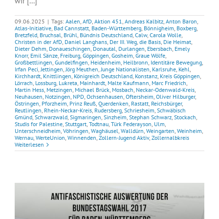
wir [...]
09.06.2025
|
Tags:
Aalen
,
AfD
,
Aktion 451
,
Andreas Kalbitz
,
Anton Baron
,
Atlas-Initiative
,
Bad Cannstatt
,
Baden-Württemberg
,
Bönnigheim
,
Boxberg
,
Bretzfeld
,
Bruchsal
,
Brühl
,
Bündnis Deutschland
,
Calw
,
Carola Wolle
,
Christen in der AfD
,
Daniel Langhans
,
Der III. Weg
,
die Basis
,
Die Heimat
,
Dieter Dehm
,
Donaueschingen
,
Donautal
,
Durlangen
,
Ebersbach
,
Emely
Knorr
,
Emil Sänze
,
Freiburg
,
Göppingen
,
Gosheim
,
Graue Wölfe
,
Großbettlingen
,
Gundelfingen
,
Heidenheim
,
Heilbronn
,
Identitäre Bewegung
,
Irfan Peci
,
Jettingen
,
Jörg Meuthen
,
Junge Nationalisten
,
Karlsruhe
,
Kehl
,
Kirchhardt
,
Knittlingen
,
Königreich Deutschland
,
Konstanz
,
Kreis Göppingen
,
Lörrach
,
Lossburg
,
Lukreta
,
Mainhardt
,
Malte Kaufmann
,
Marc Friedrich
,
Martin Hess
,
Metzingen
,
Michael Brück
,
Mosbach
,
Neckar-Odenwald-Kreis
,
Neuhausen
,
Notzingen
,
NPD
,
Ochsenhausen
,
Oftersheim
,
Oliver Hilburger
,
Östringen
,
Pforzheim
,
Prinz Reuß
,
Querdenken
,
Rastatt
,
Reichsbürger
,
Reutlingen
,
Rhein-Neckar-Kreis
,
Rudersberg
,
Schriesheim
,
Schwäbisch
Gmünd
,
Schwarzwald
,
Sigmaringen
,
Sinzheim
,
Stephan Schwarz
,
Stockach
,
Studis for Palestine
,
Stuttgart
,
Todtnau
,
Türk Federayson
,
Ulm
,
Unterschneidheim
,
Vöhringen
,
Waghäusel
,
Walldürn
,
Weingarten
,
Weinheim
,
Wernau
,
WerteUnion
,
Winnenden
,
Zollern-Jugend Aktiv
,
Zollernalbkreis
Weiterlesen