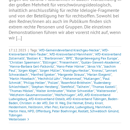
der großen Mehrheit für verschwörungsideologisch,
inhaltlich anschlussfähig für rechte Idelogie-Fragmente
und von der Beteiligung her für rechtsoffen. Sowohl bei
den Redner/innen als auch im Publikum finden sich
extrem rechte Personen und Gruppen. Die einzelnen
Demonstrationen führen wir aber vorerst nicht auf, wenn
wir [...]
17.12.2025
|
Tags:
"AfD-Gemeindeverband Kraichgau-Neckar"
,
"AfD-
Kreisverband Main-Tauber"
,
"AfD-Kreisverband Mannheim"
,
"AfD-Kreisverband
Zollernalb"
,
"Bastian K."
,
"Bierbronnen"
,
"BPE"
,
"Bürgerbewegung Pax Europa"
,
"Christian Spaemann"
,
"Ettlingen"
,
"Friesenheim"
,
"Gustav-Siewert-Akademie"
,
"Hanna-Barbara Gerl-Falkovitz"
,
"Hans-Peter Hörner"
,
"János Vik"
,
"Joachim
Paul"
,
"Jürgen Kögel"
,
"Jürgen Müller"
,
"Kraichgau-Neckar"
,
"Kronau"
,
"Lennart
Schwarzbach"
,
"Manfred Spieker"
,
"Margarete Strauss"
,
"Marian Eleganti"
,
"Martin Mosebach"
,
"Mechthild Löhr"
,
"Mohammad"
,
"Mutlangen"
,
"Paul
Schmidt"
,
"Philipp Helber"
,
"Polizei"
,
"Rosenfeld-Brittheim"
,
"Rudersberg-
Schlechtbach"
,
"Stephan Herzberg"
,
"Stettfeld"
,
"Talheim"
,
"Thomas Kastell"
,
"Thomas Möckel"
,
"Walter Armbruster"
,
"Walter Schweidler"
,
"Waltersweier"
,
"Welzheim-Gausmannsweiler"
,
"Wolfschlugen"
,
AfD
,
AfD-Kreisverband
Ludwigsburg
,
AfD-Kreisverband Ostalb
,
AfD-Kreisverband Tübingen
,
Baden-
Baden
,
Christen in der AfD
,
Der III. Weg
,
Die Heimat
,
Emely Knorr
,
Heidenheim
,
Heilbronn
,
Irfan Peci
,
Karlsruhe
,
Ludwigsburg
,
Mannheim
,
Martin Hess
,
NPD
,
Offenburg
,
Peter Boehringer
,
Rastatt
,
Schwäbisch Gmünd
,
Tübingen
Weiterlesen