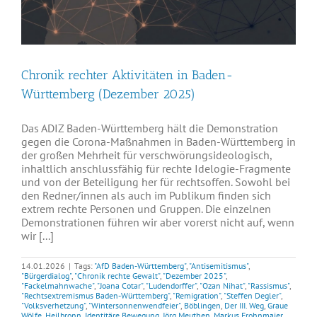
Chronik rechter Aktivitäten in Baden-
Württemberg (Dezember 2025)
Das ADIZ Baden-Württemberg hält die Demonstration
gegen die Corona-Maßnahmen in Baden-Württemberg in
der großen Mehrheit für verschwörungsideologisch,
inhaltlich anschlussfähig für rechte Idelogie-Fragmente
und von der Beteiligung her für rechtsoffen. Sowohl bei
den Redner/innen als auch im Publikum finden sich
extrem rechte Personen und Gruppen. Die einzelnen
Demonstrationen führen wir aber vorerst nicht auf, wenn
wir [...]
14.01.2026
|
Tags:
"AfD Baden-Württemberg"
,
"Antisemitismus"
,
"Bürgerdialog"
,
"Chronik rechte Gewalt"
,
"Dezember 2025"
,
"Fackelmahnwache"
,
"Joana Cotar"
,
"Ludendorffer"
,
"Ozan Nihat"
,
"Rassismus"
,
"Rechtsextremismus Baden-Württemberg"
,
"Remigration"
,
"Steffen Degler"
,
"Volksverhetzung"
,
"Wintersonnenwendfeier"
,
Böblingen
,
Der III. Weg
,
Graue
Wölfe
,
Heilbronn
,
Identitäre Bewegung
,
Jörg Meuthen
,
Markus Frohnmaier
,