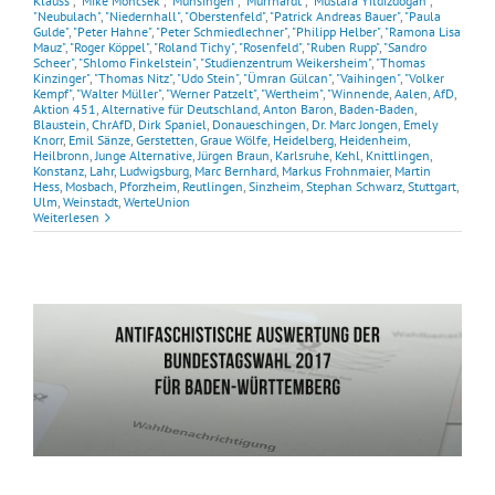
Klauss"
,
"Mike Moncsek"
,
"Münsingen"
,
"Murrhardt"
,
"Mustafa Yıldızdoğan"
,
"Neubulach"
,
"Niedernhall"
,
"Oberstenfeld"
,
"Patrick Andreas Bauer"
,
"Paula
Gulde"
,
"Peter Hahne"
,
"Peter Schmiedlechner"
,
"Philipp Helber"
,
"Ramona Lisa
Mauz"
,
"Roger Köppel"
,
"Roland Tichy"
,
"Rosenfeld"
,
"Ruben Rupp"
,
"Sandro
Scheer"
,
"Shlomo Finkelstein"
,
"Studienzentrum Weikersheim"
,
"Thomas
Kinzinger"
,
"Thomas Nitz"
,
"Udo Stein"
,
"Ümran Gülcan"
,
"Vaihingen"
,
"Volker
Kempf"
,
"Walter Müller"
,
"Werner Patzelt"
,
"Wertheim"
,
"Winnende
,
Aalen
,
AfD
,
Aktion 451
,
Alternative für Deutschland
,
Anton Baron
,
Baden-Baden
,
Blaustein
,
ChrAfD
,
Dirk Spaniel
,
Donaueschingen
,
Dr. Marc Jongen
,
Emely
Knorr
,
Emil Sänze
,
Gerstetten
,
Graue Wölfe
,
Heidelberg
,
Heidenheim
,
Heilbronn
,
Junge Alternative
,
Jürgen Braun
,
Karlsruhe
,
Kehl
,
Knittlingen
,
Konstanz
,
Lahr
,
Ludwigsburg
,
Marc Bernhard
,
Markus Frohnmaier
,
Martin
Hess
,
Mosbach
,
Pforzheim
,
Reutlingen
,
Sinzheim
,
Stephan Schwarz
,
Stuttgart
,
Ulm
,
Weinstadt
,
WerteUnion
Weiterlesen