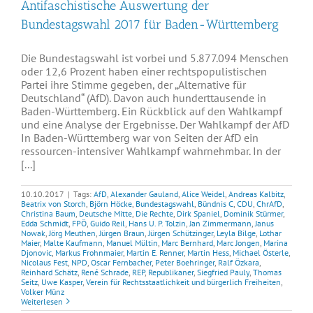
Antifaschistische Auswertung der
Bundestagswahl 2017 für Baden-Württemberg
Die Bundestagswahl ist vorbei und 5.877.094 Menschen
oder 12,6 Prozent haben einer rechtspopulistischen
Partei ihre Stimme gegeben, der „Alternative für
Deutschland“ (AfD). Davon auch hunderttausende in
Baden-Württemberg. Ein Rückblick auf den Wahlkampf
und eine Analyse der Ergebnisse. Der Wahlkampf der AfD
In Baden-Württemberg war von Seiten der AfD ein
ressourcen-intensiver Wahlkampf wahrnehmbar. In der
[...]
10.10.2017
|
Tags:
AfD
,
Alexander Gauland
,
Alice Weidel
,
Andreas Kalbitz
,
Beatrix von Storch
,
Björn Höcke
,
Bundestagswahl
,
Bündnis C
,
CDU
,
ChrAfD
,
Christina Baum
,
Deutsche Mitte
,
Die Rechte
,
Dirk Spaniel
,
Dominik Stürmer
,
Edda Schmidt
,
FPÖ
,
Guido Reil
,
Hans U. P. Tolzin
,
Jan Zimmermann
,
Janus
Nowak
,
Jörg Meuthen
,
Jürgen Braun
,
Jürgen Schützinger
,
Leyla Bilge
,
Lothar
Maier
,
Malte Kaufmann
,
Manuel Mültin
,
Marc Bernhard
,
Marc Jongen
,
Marina
Djonovic
,
Markus Frohnmaier
,
Martin E. Renner
,
Martin Hess
,
Michael Österle
,
Nicolaus Fest
,
NPD
,
Oscar Fernbacher
,
Peter Boehringer
,
Ralf Özkara
,
Reinhard Schätz
,
René Schrade
,
REP
,
Republikaner
,
Siegfried Pauly
,
Thomas
Seitz
,
Uwe Kasper
,
Verein für Rechtsstaatlichkeit und bürgerlich Freiheiten
,
Volker Münz
Weiterlesen