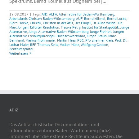
Spektrums. Bernd Kölmel aus Ötigheim bei [...]
19.08.2017
|
Tags:
AfD
,
ALFA
,
Alternative für Baden-Württemberg
,
Arbeitskreis Christen Baden-Württemberg
,
AUF
,
Bernd Kölmel
,
Bernd Lucke
,
Björn Höcke
,
ChrAfD
,
Christen in der AfD
,
Der Flügel
,
Dr. Alice Weidel
,
Dr.
Marc Jongen
,
Erfurter Resolution
,
Frauke Petry
,
Institut für Staatspolitik
,
Junge
Alternative
,
Junge Alternative Baden-Württemberg
,
Junge Freiheit
,
Jungen
Alternative Freiburg/Breisgau-Hochschwarzwald
,
Jürgen Braun
,
Marc
Bernhard
,
Markus Frohnmaier
,
Martin Hess
,
PBC
,
Pforzheimer Kreis
,
Prof. Dr.
Lothar Maier
,
REP
,
Thomas Seitz
,
Volker Münz
,
Wolfgang Gedeon
,
Zentrumspartei
Weiterlesen
ADIZ
Das Antifaschistische Dokumentations und
Informationszentrum Baden-Württemberg (adiz)
informiert über die extreme Rechte im Südwesten. Die