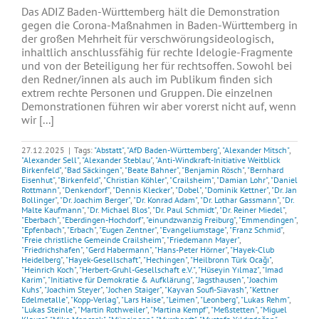
Das ADIZ Baden-Württemberg hält die Demonstration
gegen die Corona-Maßnahmen in Baden-Württemberg in
der großen Mehrheit für verschwörungsideologisch,
inhaltlich anschlussfähig für rechte Idelogie-Fragmente
und von der Beteiligung her für rechtsoffen. Sowohl bei
den Redner/innen als auch im Publikum finden sich
extrem rechte Personen und Gruppen. Die einzelnen
Demonstrationen führen wir aber vorerst nicht auf, wenn
wir [...]
27.12.2025
|
Tags:
"Abstatt"
,
"AfD Baden-Württemberg"
,
"Alexander Mitsch"
,
"Alexander Sell"
,
"Alexander Steblau"
,
"Anti-Windkraft-Initiative Weitblick
Birkenfeld"
,
"Bad Säckingen"
,
"Beate Bahner"
,
"Benjamin Rösch"
,
"Bernhard
Eisenhut"
,
"Birkenfeld"
,
"Christian Köhler"
,
"Crailsheim"
,
"Damian Lohr"
,
"Daniel
Rottmann"
,
"Denkendorf"
,
"Dennis Klecker"
,
"Dobel"
,
"Dominik Kettner"
,
"Dr. Jan
Bollinger"
,
"Dr. Joachim Berger"
,
"Dr. Konrad Adam"
,
"Dr. Lothar Gassmann"
,
"Dr.
Malte Kaufmann"
,
"Dr. Michael Blos"
,
"Dr. Paul Schmidt"
,
"Dr. Reiner Miedel"
,
"Eberbach"
,
"Eberdingen-Hochdorf"
,
"einundzwanzig Freiburg"
,
"Emmendingen"
,
"Epfenbach"
,
"Erbach"
,
"Eugen Zentner"
,
"Evangeliumstage"
,
"Franz Schmid"
,
"Freie christliche Gemeinde Crailsheim"
,
"Friedemann Mayer"
,
"Friedrichshafen"
,
"Gerd Habermann"
,
"Hans-Peter Hörner"
,
"Hayek-Club
Heidelberg"
,
"Hayek-Gesellschaft"
,
"Hechingen"
,
"Heilbronn Türk Ocağı"
,
"Heinrich Koch"
,
"Herbert-Gruhl-Gesellschaft e.V."
,
"Hüseyin Yılmaz"
,
"Imad
Karim"
,
"Initiative für Demokratie & Aufklärung"
,
"Jagsthausen"
,
"Joachim
Kuhs"
,
"Joachim Steyer"
,
"Jochen Staiger"
,
"Kayvan Soufi-Siavash"
,
"Kettner
Edelmetalle"
,
"Kopp-Verlag"
,
"Lars Haise"
,
"Leimen"
,
"Leonberg"
,
"Lukas Rehm"
,
"Lukas Steinle"
,
"Martin Rothweiler"
,
"Martina Kempf"
,
"Meßstetten"
,
"Miguel