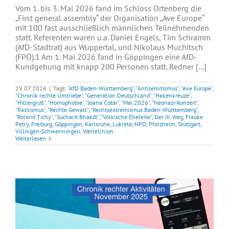
Vom 1. bis 3. Mai 2026 fand im Schloss Ortenberg die
„First general assembly“ der Organisation „Ave Europe“
mit 100 fast ausschließlich männlichen Teilnehmenden
statt. Referenten waren u.a. Daniel Engels, Tim Schramm
(AfD-Stadtrat) aus Wuppertal, und Nikolaus Muchitsch
(FPÖ).1 Am 1. Mai 2026 fand in Göppingen eine AfD-
Kundgebung mit knapp 200 Personen statt. Redner [...]
29.07.2026
|
Tags:
"AfD Baden-Württemberg"
,
"Antisemitismus"
,
"Ave Europe"
,
"Chronik rechte Umtriebe"
,
"Generation Deutschland"
,
"Hakenkreuze"
,
"Hitlergruß"
,
"Homophobie"
,
"Joana Cotar"
,
"Mai 2026"
,
"Neonazi-Konzert"
,
"Rassismus"
,
"Rechte Gewalt"
,
"Rechtsextremismus Baden-Württemberg"
,
"Roland Tichy"
,
"Sucharit Bhakdi"
,
"Völkische Eheleite"
,
Der III. Weg
,
Frauke
Petry
,
Freiburg
,
Göppingen
,
Karlsruhe
,
Lukreta
,
NPD
,
Pforzheim
,
Stuttgart
,
Villingen-Schwenningen
,
WerteUnion
Weiterlesen