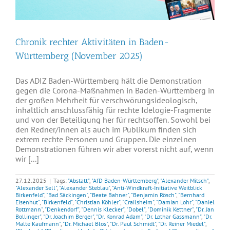
Chronik rechter Aktivitäten in Baden-
Württemberg (November 2025)
Das ADIZ Baden-Württemberg hält die Demonstration
gegen die Corona-Maßnahmen in Baden-Württemberg in
der großen Mehrheit für verschwörungsideologisch,
inhaltlich anschlussfähig für rechte Idelogie-Fragmente
und von der Beteiligung her für rechtsoffen. Sowohl bei
den Redner/innen als auch im Publikum finden sich
extrem rechte Personen und Gruppen. Die einzelnen
Demonstrationen führen wir aber vorerst nicht auf, wenn
wir [...]
27.12.2025
|
Tags:
"Abstatt"
,
"AfD Baden-Württemberg"
,
"Alexander Mitsch"
,
"Alexander Sell"
,
"Alexander Steblau"
,
"Anti-Windkraft-Initiative Weitblick
Birkenfeld"
,
"Bad Säckingen"
,
"Beate Bahner"
,
"Benjamin Rösch"
,
"Bernhard
Eisenhut"
,
"Birkenfeld"
,
"Christian Köhler"
,
"Crailsheim"
,
"Damian Lohr"
,
"Daniel
Rottmann"
,
"Denkendorf"
,
"Dennis Klecker"
,
"Dobel"
,
"Dominik Kettner"
,
"Dr. Jan
Bollinger"
,
"Dr. Joachim Berger"
,
"Dr. Konrad Adam"
,
"Dr. Lothar Gassmann"
,
"Dr.
Malte Kaufmann"
,
"Dr. Michael Blos"
,
"Dr. Paul Schmidt"
,
"Dr. Reiner Miedel"
,