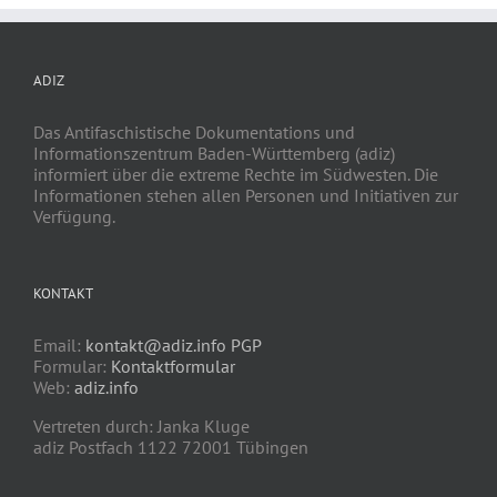
ADIZ
Das Antifaschistische Dokumentations und
Informationszentrum Baden-Württemberg (adiz)
informiert über die extreme Rechte im Südwesten. Die
Informationen stehen allen Personen und Initiativen zur
Verfügung.
KONTAKT
Email:
kontakt@adiz.info
PGP
Formular:
Kontaktformular
Web:
adiz.info
Vertreten durch: Janka Kluge
adiz Postfach 1122 72001 Tübingen