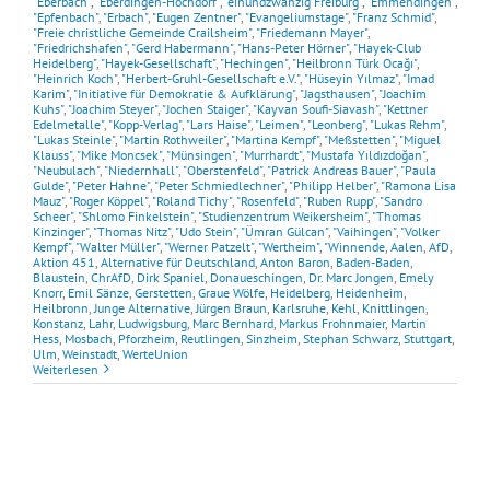
"Eberbach"
,
"Eberdingen-Hochdorf"
,
"einundzwanzig Freiburg"
,
"Emmendingen"
,
"Epfenbach"
,
"Erbach"
,
"Eugen Zentner"
,
"Evangeliumstage"
,
"Franz Schmid"
,
"Freie christliche Gemeinde Crailsheim"
,
"Friedemann Mayer"
,
"Friedrichshafen"
,
"Gerd Habermann"
,
"Hans-Peter Hörner"
,
"Hayek-Club
Heidelberg"
,
"Hayek-Gesellschaft"
,
"Hechingen"
,
"Heilbronn Türk Ocağı"
,
"Heinrich Koch"
,
"Herbert-Gruhl-Gesellschaft e.V."
,
"Hüseyin Yılmaz"
,
"Imad
Karim"
,
"Initiative für Demokratie & Aufklärung"
,
"Jagsthausen"
,
"Joachim
Kuhs"
,
"Joachim Steyer"
,
"Jochen Staiger"
,
"Kayvan Soufi-Siavash"
,
"Kettner
Edelmetalle"
,
"Kopp-Verlag"
,
"Lars Haise"
,
"Leimen"
,
"Leonberg"
,
"Lukas Rehm"
,
"Lukas Steinle"
,
"Martin Rothweiler"
,
"Martina Kempf"
,
"Meßstetten"
,
"Miguel
Klauss"
,
"Mike Moncsek"
,
"Münsingen"
,
"Murrhardt"
,
"Mustafa Yıldızdoğan"
,
"Neubulach"
,
"Niedernhall"
,
"Oberstenfeld"
,
"Patrick Andreas Bauer"
,
"Paula
Gulde"
,
"Peter Hahne"
,
"Peter Schmiedlechner"
,
"Philipp Helber"
,
"Ramona Lisa
Mauz"
,
"Roger Köppel"
,
"Roland Tichy"
,
"Rosenfeld"
,
"Ruben Rupp"
,
"Sandro
Scheer"
,
"Shlomo Finkelstein"
,
"Studienzentrum Weikersheim"
,
"Thomas
Kinzinger"
,
"Thomas Nitz"
,
"Udo Stein"
,
"Ümran Gülcan"
,
"Vaihingen"
,
"Volker
Kempf"
,
"Walter Müller"
,
"Werner Patzelt"
,
"Wertheim"
,
"Winnende
,
Aalen
,
AfD
,
Aktion 451
,
Alternative für Deutschland
,
Anton Baron
,
Baden-Baden
,
Blaustein
,
ChrAfD
,
Dirk Spaniel
,
Donaueschingen
,
Dr. Marc Jongen
,
Emely
Knorr
,
Emil Sänze
,
Gerstetten
,
Graue Wölfe
,
Heidelberg
,
Heidenheim
,
Heilbronn
,
Junge Alternative
,
Jürgen Braun
,
Karlsruhe
,
Kehl
,
Knittlingen
,
Konstanz
,
Lahr
,
Ludwigsburg
,
Marc Bernhard
,
Markus Frohnmaier
,
Martin
Hess
,
Mosbach
,
Pforzheim
,
Reutlingen
,
Sinzheim
,
Stephan Schwarz
,
Stuttgart
,
Ulm
,
Weinstadt
,
WerteUnion
Weiterlesen