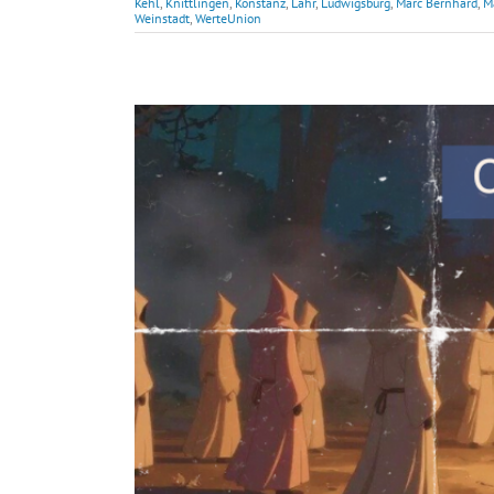
Kehl
,
Knittlingen
,
Konstanz
,
Lahr
,
Ludwigsburg
,
Marc Bernhard
,
M
Weinstadt
,
WerteUnion