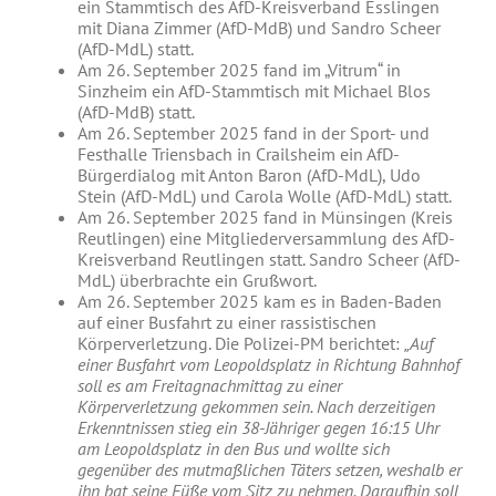
ein Stammtisch des AfD-Kreisverband Esslingen
mit Diana Zimmer (AfD-MdB) und Sandro Scheer
(AfD-MdL) statt.
Am 26. September 2025 fand im „Vitrum“ in
Sinzheim ein AfD-Stammtisch mit Michael Blos
(AfD-MdB) statt.
Am 26. September 2025 fand in der Sport- und
Festhalle Triensbach in Crailsheim ein AfD-
Bürgerdialog mit Anton Baron (AfD-MdL), Udo
Stein (AfD-MdL) und Carola Wolle (AfD-MdL) statt.
Am 26. September 2025 fand in Münsingen (Kreis
Reutlingen) eine Mitgliederversammlung des AfD-
Kreisverband Reutlingen statt. Sandro Scheer (AfD-
MdL) überbrachte ein Grußwort.
Am 26. September 2025 kam es in Baden-Baden
auf einer Busfahrt zu einer rassistischen
Körperverletzung. Die Polizei-PM berichtet:
„Auf
einer Busfahrt vom Leopoldsplatz in Richtung Bahnhof
soll es am Freitagnachmittag zu einer
Körperverletzung gekommen sein. Nach derzeitigen
Erkenntnissen stieg ein 38-Jähriger gegen 16:15 Uhr
am Leopoldsplatz in den Bus und wollte sich
gegenüber des mutmaßlichen Täters setzen, weshalb er
ihn bat seine Füße vom Sitz zu nehmen. Daraufhin soll