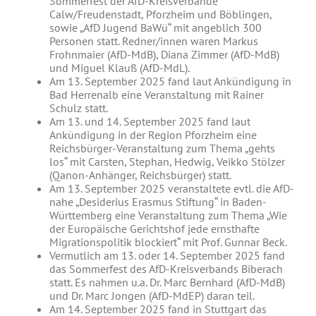
Sommerfest der AfD-Kreisverbände
Calw/Freudenstadt, Pforzheim und Böblingen,
sowie „AfD Jugend BaWü“ mit angeblich 300
Personen statt. Redner/innen waren Markus
Frohnmaier (AfD-MdB), Diana Zimmer (AfD-MdB)
und Miguel Klauß (AfD-MdL).
Am 13. September 2025 fand laut Ankündigung in
Bad Herrenalb eine Veranstaltung mit Rainer
Schulz statt.
Am 13. und 14. September 2025 fand laut
Ankündigung in der Region Pforzheim eine
Reichsbürger-Veranstaltung zum Thema „gehts
los“ mit Carsten, Stephan, Hedwig, Veikko Stölzer
(Qanon-Anhänger, Reichsbürger) statt.
Am 13. September 2025 veranstaltete evtl. die AfD-
nahe „Desiderius Erasmus Stiftung“ in Baden-
Württemberg eine Veranstaltung zum Thema „Wie
der Europäische Gerichtshof jede ernsthafte
Migrationspolitik blockiert“ mit Prof. Gunnar Beck.
Vermutlich am 13. oder 14. September 2025 fand
das Sommerfest des AfD-Kreisverbands Biberach
statt. Es nahmen u.a. Dr. Marc Bernhard (AfD-MdB)
und Dr. Marc Jongen (AfD-MdEP) daran teil.
Am 14. September 2025 fand in Stuttgart das