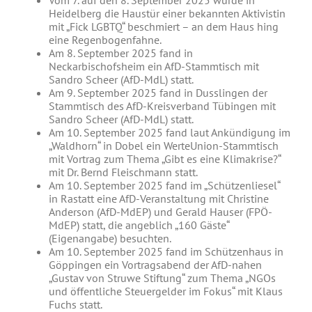
Vom 7. auf den 8. September 2025 wurde in
Heidelberg die Haustür einer bekannten Aktivistin
mit „Fick LGBTQ“ beschmiert – an dem Haus hing
eine Regenbogenfahne.
Am 8. September 2025 fand in
Neckarbischofsheim ein AfD-Stammtisch mit
Sandro Scheer (AfD-MdL) statt.
Am 9. September 2025 fand in Dusslingen der
Stammtisch des AfD-Kreisverband Tübingen mit
Sandro Scheer (AfD-MdL) statt.
Am 10. September 2025 fand laut Ankündigung im
„Waldhorn“ in Dobel ein WerteUnion-Stammtisch
mit Vortrag zum Thema „Gibt es eine Klimakrise?“
mit Dr. Bernd Fleischmann statt.
Am 10. September 2025 fand im „Schützenliesel“
in Rastatt eine AfD-Veranstaltung mit Christine
Anderson (AfD-MdEP) und Gerald Hauser (FPÖ-
MdEP) statt, die angeblich „160 Gäste“
(Eigenangabe) besuchten.
Am 10. September 2025 fand im Schützenhaus in
Göppingen ein Vortragsabend der AfD-nahen
„Gustav von Struwe Stiftung“ zum Thema „NGOs
und öffentliche Steuergelder im Fokus“ mit Klaus
Fuchs statt.