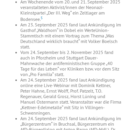
Am Wochenende vom 20. und 21. September 2025
veranstalteten Aktivist/innen der Neonazi-
Kleinstpartei „Der III. Weg“ ein Zeltlager am
5
Bodensee.
Am 23. September 2025 fand laut Ankündigung im
Gasthof „Waldhorn“ in Dobel ein WerteUnion-
Stammtisch mit einem Vortrag zum Thema „Was
Deutschland wirklich braucht“ mit Volker Boelsch
statt.
Vom 24. September bis 2. November 2025 fand
auch in Pforzheim und Stuttgart Dauer-
Mahnwache der antifeministischen Gruppe „40
Tage für das Leben“ vor Kliniken bzw. vor dem Sitz
von „Pro Familia“ statt.
Am 24. September 2025 fand laut Ankündigung
online eine Live-Webinar mit Dominik Kettner,
Peter Hahne, Ernst Wolff, Prof. Patzelt, T.O.
Regenauer, Gerald Grosz, Horst Lüning und
Manuel Ostermann statt. Veranstalter war die Firma
„Kettner-Edelmetalle“ mit Sitz in Villingen-
Schwenningen.
Am 24. September 2025 fand laut Ankündigung im
„Bürgerzentrum“ in Bruchsal, Bürgerzentrum ein
AfD-Bürgerdialog mit Anton Baron (AfD-MdL), Dr.