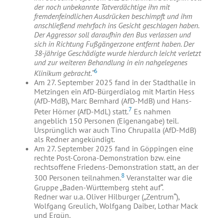
der noch unbekannte Tatverdächtige ihn mit
fremdenfeindlichen Ausdrücken beschimpft und ihm
anschließend mehrfach ins Gesicht geschlagen haben.
Der Aggressor soll daraufhin den Bus verlassen und
sich in Richtung Fußgängerzone entfernt haben. Der
38-jährige Geschädigte wurde hierdurch leicht verletzt
und zur weiteren Behandlung in ein nahgelegenes
6
Klinikum gebracht.“
Am 27. September 2025 fand in der Stadthalle in
Metzingen ein AfD-Bürgerdialog mit Martin Hess
(AfD-MdB), Marc Bernhard (AfD-MdB) und Hans-
7
Peter Hörner (AfD-MdL) statt.
Es nahmen
angeblich 150 Personen (Eigenangabe) teil.
Ursprünglich war auch Tino Chrupalla (AfD-MdB)
als Redner angekündigt.
Am 27. September 2025 fand in Göppingen eine
rechte Post-Corona-Demonstration bzw. eine
rechtsoffene Friedens-Demonstration statt, an der
8
300 Personen teilnahmen.
Veranstalter war die
Gruppe „Baden-Württemberg steht auf“.
Redner war u.a. Oliver Hilburger („Zentrum“),
Wolfgang Greulich, Wolfgang Daiber, Lothar Mack
und Ergün.