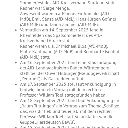
Sommerfest des AfD-Kreisverband Stuttgart statt.
Redner war Serge Menga.
Anwesend waren u.a. Markus Frohnmaier (AfD-
MdB), Emil Sänze (AfD-MdL), Hans-Jürgen Goßner
(AfD-MdB) und Diana Zimmer (AfD-MdB).
Vermutlich am 14. September 2025 fand in
Rheinfelden das Spätsommerfest des AfD-
Kreisverband Lörrach statt.
Redner waren u.a. Dr. Michael Blos (AfD-MdB),
Malte Kaufmann (AfD-MdB) und Bernhard Eisenhut
(AfD-MdL) statt.
Am 16. September 2025 fand eine Klausurtagung
der AfD-Landtagsfraktion Baden-Württemberg
statt, bei der Oliver Hilburger (Pseudogewerkschaft
„Zentrum“) als Gastredner auftrat.
Am 17. September 2025 soll laut Ankündigung in
Ludwigsburg ein Vortrag mit dem rechten
Professor William Toel stattgefunden haben.
Am 18. September 2025 fand laut Ankündigung im
„Raum Tuttlingen“ ein Vortrag zum Thema „Schütze
das, was dir lieb und teuer ist.“ mit dem rechten
Professor William Toel statt. Veranstalter war die
Gruppe „Herzdeutsch BaWü“.
Am 18. September 2025 fand laut Ankündigung im