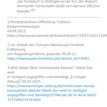
„Am Fuchsloch“ in Vaihingen an der Enz. Der dadurch
verursachte Sachschaden dürfte sich auf rund 200 Euro
10
belaufen.“
1
Polizeipräsidium Offenburg: Forbach –
Körperverletzungen,
04.09.2025,
https://www.presseportal.de/blaulicht/pm/110975/6111269
2
cw: Ordner des Türkspor Neckarsulm forderte
Entfernung
von Regenbogenfahne, queer.de, 09.09.25,
https://www.queer.de/detail.php?article_id=54981
3
Wolf-Dieter Obst: Homophobe Attacke? Tiktok-Star
wird
in Stuttgart angegriffen und beleidigt, „Esslinger
Zeitung“, 08.09.2025,
https://www.esslinger-zeitung.de/inhalt.sinan-movez-
homophobe-attacke-tiktok-star-wird-in-stuttgart-
angegriffen-und-beleidigt.9294ccab-db7d-4a7e-bb63-
3152ebb21e14.html