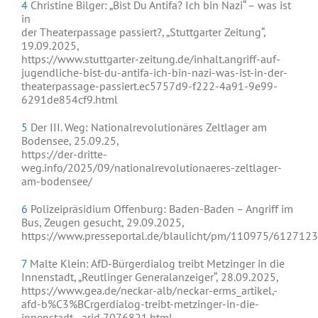
4
Christine Bilger: „Bist Du Antifa? Ich bin Nazi“ – was ist
in
der Theaterpassage passiert?, „Stuttgarter Zeitung“,
19.09.2025,
https://www.stuttgarter-zeitung.de/inhalt.angriff-auf-
jugendliche-bist-du-antifa-ich-bin-nazi-was-ist-in-der-
theaterpassage-passiert.ec5757d9-f222-4a91-9e99-
6291de854cf9.html
5
Der III. Weg: Nationalrevolutionäres Zeltlager am
Bodensee, 25.09.25,
https://der-dritte-
weg.info/2025/09/nationalrevolutionaeres-zeltlager-
am-bodensee/
6
Polizeipräsidium Offenburg: Baden-Baden – Angriff im
Bus, Zeugen gesucht, 29.09.2025,
https://www.presseportal.de/blaulicht/pm/110975/6127123
7
Malte Klein: AfD-Bürgerdialog treibt Metzinger in die
Innenstadt, „Reutlinger Generalanzeiger“, 28.09.2025,
https://www.gea.de/neckar-alb/neckar-erms_artikel,-
afd-b%C3%BCrgerdialog-treibt-metzinger-in-die-
innenstadt-_arid,7076821.html