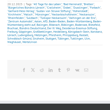
20.12.2025
|
Tags:
"40 Tage für das Leben"
,
"Bad Herrenalb"
,
"Bretten"
,
"Bürgerliches Bündnis Lörrach"
,
"Crailsheim"
,
"Dobel"
,
"Dusslingen"
,
"Forbach"
,
"Gerhard-Hess-Verlag"
,
"Gustav von Struwe Stiftung"
,
"Hohenstadt"
,
"Kirchheim"
,
"Malsch"
,
"Münsingen"
,
"Neckarbischofsheim"
,
"Neckarsulm"
,
"Rheinfelden"
,
"Sulzbach"
,
"Türkspor Neckarsulm"
,
"Vaihingen an der Enz"
,
"Zentrum Automobil"
,
Aalen
,
AfD
,
Baden-Baden
,
Baden-Württemberg
,
Baden-
Württemberg steht auf
,
Balingen
,
Biberach
,
Böblingen
,
Bodensee
,
Bretzfeld
,
Bruchsal
,
Bündnis Deutschland
,
Der III. Weg
,
Desiderius-Erasmus-Stiftung
,
Freiburg
,
Göppingen
,
Großbettlingen
,
Heidelberg
,
Königsbach-Stein
,
Konstanz
,
Lörrach
,
Ludwigsburg
,
Metzingen
,
Pforzheim
,
Philippsburg
,
Rastatt
,
Schwäbisch Gmünd
,
Sinzheim
,
Stuttgart
,
Tübingen
,
Tuttlingen
,
Ulm
,
Waghäusel
,
WerteUnion
Facebook
X
Reddit
LinkedIn
Tumblr
Pinterest
Vk
E-
Mail