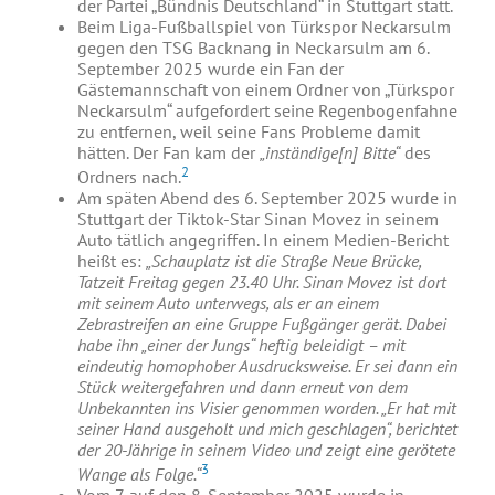
der Partei „Bündnis Deutschland“ in Stuttgart statt.
Beim Liga-Fußballspiel von Türkspor Neckarsulm
gegen den TSG Backnang in Neckarsulm am 6.
September 2025 wurde ein Fan der
Gästemannschaft von einem Ordner von „Türkspor
Neckarsulm“ aufgefordert seine Regenbogenfahne
zu entfernen, weil seine Fans Probleme damit
hätten. Der Fan kam der
„inständige[n] Bitte“
des
2
Ordners nach.
Am späten Abend des 6. September 2025 wurde in
Stuttgart der Tiktok-Star Sinan Movez in seinem
Auto tätlich angegriffen. In einem Medien-Bericht
heißt es:
„Schauplatz ist die Straße Neue Brücke,
Tatzeit Freitag gegen 23.40 Uhr. Sinan Movez ist dort
mit seinem Auto unterwegs, als er an einem
Zebrastreifen an eine Gruppe Fußgänger gerät. Dabei
habe ihn „einer der Jungs“ heftig beleidigt – mit
eindeutig homophober Ausdrucksweise.
Er sei dann ein
Stück weitergefahren und dann erneut von dem
Unbekannten ins Visier genommen worden. „Er hat mit
seiner Hand ausgeholt und mich geschlagen“, berichtet
der 20-Jährige in seinem Video und zeigt eine gerötete
3
Wange als Folge.“