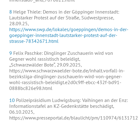
8
Helge Thiele: Demos in der Göppinger Innenstadt:
Lautstarker Protest auf der Straße, Südwestpresse,
28.09.25,
https://www.swp.de/lokales/goeppingen/demos-in-der-
goeppinger-innenstadt-lautstarker-protest-auf-der-
strasse-78342671.html
9
Felix Paschke: Dinglinger Zuschauerin wird von
Gegner wohl rassistisch beleidigt,
„Schwarzwälder Bote“, 29.09.2025,
https://www.schwarzwaelder-bote.de/inhalt.vorfall-in-
bezirksliga-dinglinger-zuschauerin-wird-von-gegner-
wohl-rassistisch-beleidigt.e2d0c9ff-ebcc-432f-bd91-
0888bc826e98.html
10
Polizeipräsidium Ludwigsburg: Vaihingen an der Enz:
Informationstafel an KZ-Gedenkstätte beschädigt,
06.10.2025,
https://www.presseportal.de/blaulicht/pm/110974/6131712