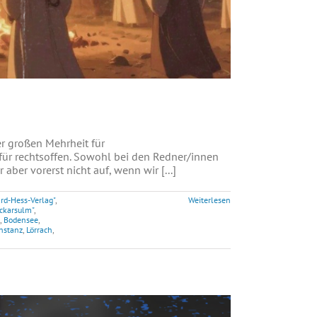
 großen Mehrheit für
für rechtsoffen. Sowohl bei den Redner/innen
ber vorerst nicht auf, wenn wir [...]
rd-Hess-Verlag"
,
Weiterlesen
ckarsulm"
,
,
Bodensee
,
nstanz
,
Lörrach
,