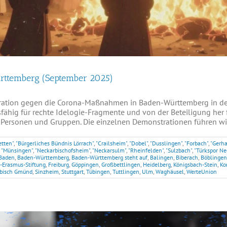
ürttemberg (September 2025)
ration gegen die Corona-Maßnahmen in Baden-Württemberg in der
fähig für rechte Idelogie-Fragmente und von der Beteiligung her 
Personen und Gruppen. Die einzelnen Demonstrationen führen wir a
etten"
,
"Bürgerliches Bündnis Lörrach"
,
"Crailsheim"
,
"Dobel"
,
"Dusslingen"
,
"Forbach"
,
"Gerha
,
"Münsingen"
,
"Neckarbischofsheim"
,
"Neckarsulm"
,
"Rheinfelden"
,
"Sulzbach"
,
"Türkspor Ne
Baden
,
Baden-Württemberg
,
Baden-Württemberg steht auf
,
Balingen
,
Biberach
,
Böblingen
s-Erasmus-Stiftung
,
Freiburg
,
Göppingen
,
Großbettlingen
,
Heidelberg
,
Königsbach-Stein
,
Ko
bisch Gmünd
,
Sinzheim
,
Stuttgart
,
Tübingen
,
Tuttlingen
,
Ulm
,
Waghäusel
,
WerteUnion