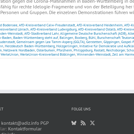
ration gegen die Corona-Maßnahmen in Baden-Württemberg in der
fähig für rechte Idelogie-Fragmente und von der Beteiligung her 
Personen und Gruppen. Die einzelnen Demonstrationen führen wir a
nd Bodensee
,
AfD-Kreisverband Calw-Freudenstadt
,
AfD-Kreisverband Heidenheim
,
AfD-K
eisverband Lörrach
,
AfD-Kreisverband Ludwigsburg
,
AfD-Kreisverband Ostalb
,
AfD-Kreisv
nden-Weinstadt
,
AfD-Stadtverband Lahr
,
Allgemeine Deutsche Burschenschaft (ADB)
,
Alte
n-Baden
,
Baden-Württemberg steht auf
,
Balingen
,
Boxberg
,
Bühl
,
Burschenschaft Teutoni
eudenstadt
,
Gemeinsam gegen Lea Tamm-Asperg (GGLTA)
,
Gerstetten
,
Göppingen
,
Gospel-
nn
,
Herzdeutsch Baden-Württemberg
,
Holzgerlingen
,
Initiative für Demokratie und Aufkl
m
,
Netzwerk Nordbaden
,
Osterburken
,
Pforzheim
,
Philippsburg
,
Rastatt
,
Reichsbürger
,
Scho
,
WerteUnion
,
WerteUnion-Kreisverband Böblingen
,
Winnenden-Weinstadt
,
Zell am Harm
KT
FOLGE UNS
:
kontakt@adiz.info
PGP
lar:
Kontaktformular