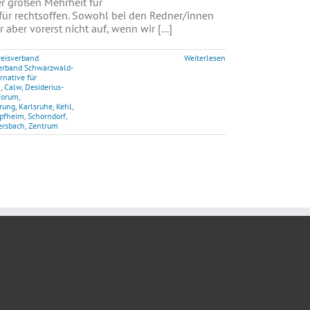
 großen Mehrheit für
für rechtsoffen. Sowohl bei den Redner/innen
ber vorerst nicht auf, wenn wir [...]
reisverband
Weiterlesen
erband Schwarzwald-
rnative für
a
,
Calw
,
Desiderius-
Forum
,
ärung
,
Karlsruhe
,
Kehl
,
pfheim
,
Schorndorf
,
ersbach
,
Zentrum