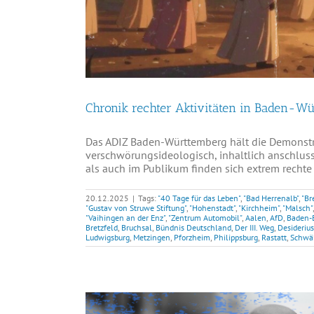
Chronik rechter Aktivitäten in Baden-W
Das ADIZ Baden-Württemberg hält die Demonst
verschwörungsideologisch, inhaltlich anschluss
als auch im Publikum finden sich extrem rechte 
20.12.2025
|
Tags:
"40 Tage für das Leben"
,
"Bad Herrenalb"
,
"Br
"Gustav von Struwe Stiftung"
,
"Hohenstadt"
,
"Kirchheim"
,
"Malsch"
"Vaihingen an der Enz"
,
"Zentrum Automobil"
,
Aalen
,
AfD
,
Baden-
Bretzfeld
,
Bruchsal
,
Bündnis Deutschland
,
Der III. Weg
,
Desideriu
Ludwigsburg
,
Metzingen
,
Pforzheim
,
Philippsburg
,
Rastatt
,
Schwä