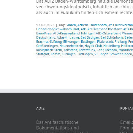
Das ADIZ Baden-Württemberg hält die Demonst
verschwörungsideologisch, inhaltlich anschluss
als auch im Publikum finden sich extrem rechte 
12.08.2025
|
Tags:
Aalen
,
Achern-Fautenbach
,
AfD-Kreisverba
Hohenlohe/Schwäbisch Hall
,
AfD-Kreisverband Konstanz
,
AfD-Kr
Baar-Kreis
,
AfD-Kreisverband Tübingen
,
AfD-Ortsverband Winne
Deutschland
,
Atlas-Initiative
,
Bad Saulgau
,
Bad Schönborn
,
Bade
Erasmus-Stiftung
,
Ellwangen
,
Esslingen
,
Filderstadt
,
Freiburg
,
Fr
Großbettingen
,
Haueneberstein
,
Hayek-Club
,
Heidelberg
,
Heilbro
Königsbach-Stein
,
Konstanz
,
Kontrafunk
,
Lahr
,
Löchgau
,
Mannhei
Stuttgart
,
Tamm
,
Tübingen
,
Tuttlingen
,
Villingen-Schwenningen
ADIZ
KONTA
Das Antifaschistische
Email
Dokumentations und
Formu