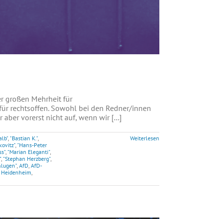
 großen Mehrheit für
für rechtsoffen. Sowohl bei den Redner/innen
ber vorerst nicht auf, wenn wir [...]
alb"
,
"Bastian K."
,
Weiterlesen
ovitz"
,
"Hans-Peter
ss"
,
"Marian Eleganti"
,
"
,
"Stephan Herzberg"
,
hlugen"
,
AfD
,
AfD-
,
Heidenheim
,