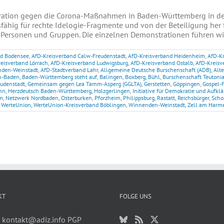
ration gegen die Corona-Maßnahmen in Baden-Württemberg in der
fähig für rechte Idelogie-Fragmente und von der Beteiligung her 
Personen und Gruppen. Die einzelnen Demonstrationen führen wir a
nd Bodensee
,
AfD-Kreisverband Calw-Freudenstadt
,
AfD-Kreisverband Heidenheim
,
AfD-K
eisverband Lörrach
,
AfD-Kreisverband Ludwigsburg
,
AfD-Kreisverband Ostalb
,
AfD-Kreisv
nden-Weinstadt
,
AfD-Stadtverband Lahr
,
Allgemeine Deutsche Burschenschaft (ADB)
,
Alte
n-Baden
,
Baden-Württemberg steht auf
,
Balingen
,
Boxberg
,
Bühl
,
Burschenschaft Teutoni
eudenstadt
,
Gemeinsam gegen Lea Tamm-Asperg (GGLTA)
,
Gerstetten
,
Göppingen
,
Gospel-
nn
,
Herzdeutsch Baden-Württemberg
,
Holzgerlingen
,
Initiative für Demokratie und Aufkl
m
,
Netzwerk Nordbaden
,
Osterburken
,
Pforzheim
,
Philippsburg
,
Rastatt
,
Reichsbürger
,
Scho
,
WerteUnion
,
WerteUnion-Kreisverband Böblingen
,
Winnenden-Weinstadt
,
Zell am Harm
KT
FOLGE UNS
:
kontakt@adiz.info
PGP