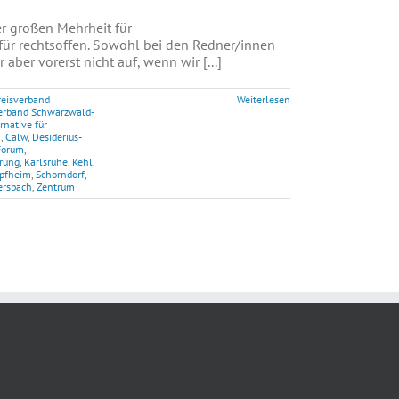
 großen Mehrheit für
für rechtsoffen. Sowohl bei den Redner/innen
ber vorerst nicht auf, wenn wir [...]
reisverband
Weiterlesen
erband Schwarzwald-
rnative für
a
,
Calw
,
Desiderius-
Forum
,
ärung
,
Karlsruhe
,
Kehl
,
pfheim
,
Schorndorf
,
ersbach
,
Zentrum