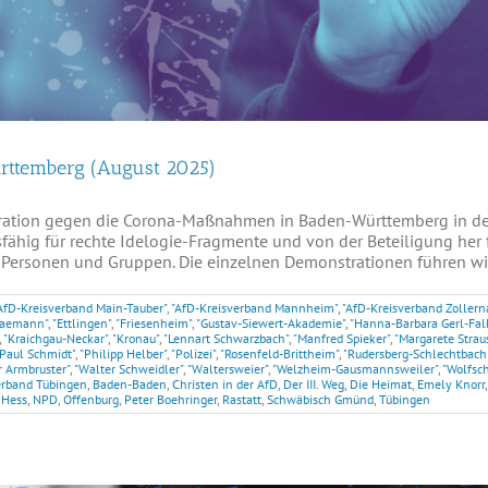
ürttemberg (August 2025)
ration gegen die Corona-Maßnahmen in Baden-Württemberg in der
fähig für rechte Idelogie-Fragmente und von der Beteiligung her 
Personen und Gruppen. Die einzelnen Demonstrationen führen wir a
AfD-Kreisverband Main-Tauber"
,
"AfD-Kreisverband Mannheim"
,
"AfD-Kreisverband Zollern
paemann"
,
"Ettlingen"
,
"Friesenheim"
,
"Gustav-Siewert-Akademie"
,
"Hanna-Barbara Gerl-Falk
,
"Kraichgau-Neckar"
,
"Kronau"
,
"Lennart Schwarzbach"
,
"Manfred Spieker"
,
"Margarete Strau
"Paul Schmidt"
,
"Philipp Helber"
,
"Polizei"
,
"Rosenfeld-Brittheim"
,
"Rudersberg-Schlechtbach
r Armbruster"
,
"Walter Schweidler"
,
"Waltersweier"
,
"Welzheim-Gausmannsweiler"
,
"Wolfsc
erband Tübingen
,
Baden-Baden
,
Christen in der AfD
,
Der III. Weg
,
Die Heimat
,
Emely Knorr
 Hess
,
NPD
,
Offenburg
,
Peter Boehringer
,
Rastatt
,
Schwäbisch Gmünd
,
Tübingen