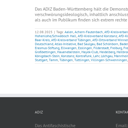
Das ADIZ Baden-Württemberg hält die Demonst
verschwörungsideologisch, inhaltlich anschluss
als auch im Publikum finden sich extrem rechte 
12.08.2025
|
Tags:
Aalen
,
Achern-Fautenbach
,
AfD-Kreisverba
Hohenlohe/Schwäbisch Hall
,
AfD-Kreisverband Konstanz
,
AfD-Kr
Baar-Kreis
,
AfD-Kreisverband Tübingen
,
AfD-Ortsverband Winne
Deutschland
,
Atlas-Initiative
,
Bad Saulgau
,
Bad Schönborn
,
Bade
Erasmus-Stiftung
,
Ellwangen
,
Esslingen
,
Filderstadt
,
Freiburg
,
Fr
Großbettingen
,
Haueneberstein
,
Hayek-Club
,
Heidelberg
,
Heilbro
Königsbach-Stein
,
Konstanz
,
Kontrafunk
,
Lahr
,
Löchgau
,
Mannhei
Stuttgart
,
Tamm
,
Tübingen
,
Tuttlingen
,
Villingen-Schwenningen
ADIZ
KONTA
Das Antifaschistische
Email