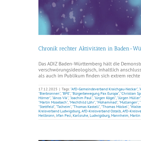
Chronik rechter Aktivitäten in Baden-W
Das ADIZ Baden-Württemberg hält die Demonst
verschwörungsideologisch, inhaltlich anschluss
als auch im Publikum finden sich extrem rechte 
17.12.2025
|
Tags:
"AfD-Gemeindeverband Kraichgau-Neckar"
,
"
"Bierbronnen"
,
"BPE"
,
"Bürgerbewegung Pax Europa"
,
"Christian S
Hörner"
,
"János Vik"
,
"Joachim Paul"
,
"Jürgen Kögel"
,
"Jürgen Müller"
"Martin Mosebach"
,
"Mechthild Löhr"
,
"Mohammad"
,
"Mutlangen"
,
"Stettfeld"
,
"Talheim"
,
"Thomas Kastell"
,
"Thomas Möckel"
,
"Walte
Kreisverband Ludwigsburg
,
AfD-Kreisverband Ostalb
,
AfD-Kreisv
Heilbronn
,
Irfan Peci
,
Karlsruhe
,
Ludwigsburg
,
Mannheim
,
Martin