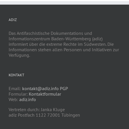
ADIZ
Das Antifaschistische Dokumentations und
Informationszentrum Baden-Württemberg (adiz)
informiert über die extreme Rechte im Südwesten. Die
Informationen stehen allen Personen und Initiativen zur
Verfügung.
KONTAKT
Email:
kontakt@adiz.info
PGP
Formular:
Kontaktformular
Web:
adiz.info
Vertreten durch: Janka Kluge
adiz Postfach 1122 72001 Tübingen