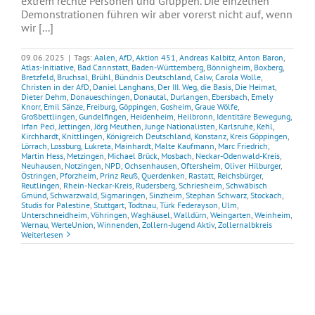
extrem rechte Personen und Gruppen. Die einzelnen
Demonstrationen führen wir aber vorerst nicht auf, wenn
wir [...]
09.06.2025
|
Tags:
Aalen
,
AfD
,
Aktion 451
,
Andreas Kalbitz
,
Anton Baron
,
Atlas-Initiative
,
Bad Cannstatt
,
Baden-Württemberg
,
Bönnigheim
,
Boxberg
,
Bretzfeld
,
Bruchsal
,
Brühl
,
Bündnis Deutschland
,
Calw
,
Carola Wolle
,
Christen in der AfD
,
Daniel Langhans
,
Der III. Weg
,
die Basis
,
Die Heimat
,
Dieter Dehm
,
Donaueschingen
,
Donautal
,
Durlangen
,
Ebersbach
,
Emely
Knorr
,
Emil Sänze
,
Freiburg
,
Göppingen
,
Gosheim
,
Graue Wölfe
,
Großbettlingen
,
Gundelfingen
,
Heidenheim
,
Heilbronn
,
Identitäre Bewegung
,
Irfan Peci
,
Jettingen
,
Jörg Meuthen
,
Junge Nationalisten
,
Karlsruhe
,
Kehl
,
Kirchhardt
,
Knittlingen
,
Königreich Deutschland
,
Konstanz
,
Kreis Göppingen
,
Lörrach
,
Lossburg
,
Lukreta
,
Mainhardt
,
Malte Kaufmann
,
Marc Friedrich
,
Martin Hess
,
Metzingen
,
Michael Brück
,
Mosbach
,
Neckar-Odenwald-Kreis
,
Neuhausen
,
Notzingen
,
NPD
,
Ochsenhausen
,
Oftersheim
,
Oliver Hilburger
,
Östringen
,
Pforzheim
,
Prinz Reuß
,
Querdenken
,
Rastatt
,
Reichsbürger
,
Reutlingen
,
Rhein-Neckar-Kreis
,
Rudersberg
,
Schriesheim
,
Schwäbisch
Gmünd
,
Schwarzwald
,
Sigmaringen
,
Sinzheim
,
Stephan Schwarz
,
Stockach
,
Studis for Palestine
,
Stuttgart
,
Todtnau
,
Türk Federayson
,
Ulm
,
Unterschneidheim
,
Vöhringen
,
Waghäusel
,
Walldürn
,
Weingarten
,
Weinheim
,
Wernau
,
WerteUnion
,
Winnenden
,
Zollern-Jugend Aktiv
,
Zollernalbkreis
Weiterlesen