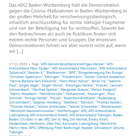
Das ADIZ Baden-Württemberg hält die Demonstration
gegen die Corona-Maßnahmen in Baden-Württemberg in
der großen Mehrheit für verschwörungsideologisch,
inhaltlich anschlussfähig für rechte Idelogie-Fragmente
und von der Beteiligung her für rechtsoffen. Sowohl bei
den Redner/innen als auch im Publikum finden sich
extrem rechte Personen und Gruppen. Die einzelnen
Demonstrationen führen wir aber vorerst nicht auf, wenn
wir [...]
17.12.2025
|
Tags:
"AfD-Gemeindeverband Kraichgau-Neckar"
,
"AfD-
Kreisverband Main-Tauber"
,
"AfD-Kreisverband Mannheim"
,
"AfD-Kreisverband
Zollernalb"
,
"Bastian K."
,
"Bierbronnen"
,
"BPE"
,
"Bürgerbewegung Pax Europa"
,
"Christian Spaemann"
,
"Ettlingen"
,
"Friesenheim"
,
"Gustav-Siewert-Akademie"
,
"Hanna-Barbara Gerl-Falkovitz"
,
"Hans-Peter Hörner"
,
"János Vik"
,
"Joachim
Paul"
,
"Jürgen Kögel"
,
"Jürgen Müller"
,
"Kraichgau-Neckar"
,
"Kronau"
,
"Lennart
Schwarzbach"
,
"Manfred Spieker"
,
"Margarete Strauss"
,
"Marian Eleganti"
,
"Martin Mosebach"
,
"Mechthild Löhr"
,
"Mohammad"
,
"Mutlangen"
,
"Paul
Schmidt"
,
"Philipp Helber"
,
"Polizei"
,
"Rosenfeld-Brittheim"
,
"Rudersberg-
Schlechtbach"
,
"Stephan Herzberg"
,
"Stettfeld"
,
"Talheim"
,
"Thomas Kastell"
,
"Thomas Möckel"
,
"Walter Armbruster"
,
"Walter Schweidler"
,
"Waltersweier"
,
"Welzheim-Gausmannsweiler"
,
"Wolfschlugen"
,
AfD
,
AfD-Kreisverband
Ludwigsburg
,
AfD-Kreisverband Ostalb
,
AfD-Kreisverband Tübingen
,
Baden-
Baden
,
Christen in der AfD
,
Der III. Weg
,
Die Heimat
,
Emely Knorr
,
Heidenheim
,
Heilbronn
,
Irfan Peci
,
Karlsruhe
,
Ludwigsburg
,
Mannheim
,
Martin Hess
,
NPD
,
Offenburg
,
Peter Boehringer
,
Rastatt
,
Schwäbisch Gmünd
,
Tübingen