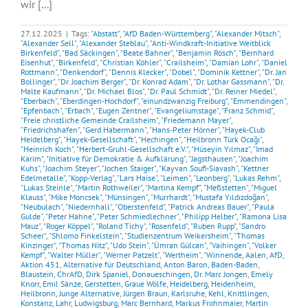
wir [...]
27.12.2025
|
Tags:
"Abstatt"
,
"AfD Baden-Württemberg"
,
"Alexander Mitsch"
,
"Alexander Sell"
,
"Alexander Steblau"
,
"Anti-Windkraft-Initiative Weitblick
Birkenfeld"
,
"Bad Säckingen"
,
"Beate Bahner"
,
"Benjamin Rösch"
,
"Bernhard
Eisenhut"
,
"Birkenfeld"
,
"Christian Köhler"
,
"Crailsheim"
,
"Damian Lohr"
,
"Daniel
Rottmann"
,
"Denkendorf"
,
"Dennis Klecker"
,
"Dobel"
,
"Dominik Kettner"
,
"Dr. Jan
Bollinger"
,
"Dr. Joachim Berger"
,
"Dr. Konrad Adam"
,
"Dr. Lothar Gassmann"
,
"Dr.
Malte Kaufmann"
,
"Dr. Michael Blos"
,
"Dr. Paul Schmidt"
,
"Dr. Reiner Miedel"
,
"Eberbach"
,
"Eberdingen-Hochdorf"
,
"einundzwanzig Freiburg"
,
"Emmendingen"
,
"Epfenbach"
,
"Erbach"
,
"Eugen Zentner"
,
"Evangeliumstage"
,
"Franz Schmid"
,
"Freie christliche Gemeinde Crailsheim"
,
"Friedemann Mayer"
,
"Friedrichshafen"
,
"Gerd Habermann"
,
"Hans-Peter Hörner"
,
"Hayek-Club
Heidelberg"
,
"Hayek-Gesellschaft"
,
"Hechingen"
,
"Heilbronn Türk Ocağı"
,
"Heinrich Koch"
,
"Herbert-Gruhl-Gesellschaft e.V."
,
"Hüseyin Yılmaz"
,
"Imad
Karim"
,
"Initiative für Demokratie & Aufklärung"
,
"Jagsthausen"
,
"Joachim
Kuhs"
,
"Joachim Steyer"
,
"Jochen Staiger"
,
"Kayvan Soufi-Siavash"
,
"Kettner
Edelmetalle"
,
"Kopp-Verlag"
,
"Lars Haise"
,
"Leimen"
,
"Leonberg"
,
"Lukas Rehm"
,
"Lukas Steinle"
,
"Martin Rothweiler"
,
"Martina Kempf"
,
"Meßstetten"
,
"Miguel
Klauss"
,
"Mike Moncsek"
,
"Münsingen"
,
"Murrhardt"
,
"Mustafa Yıldızdoğan"
,
"Neubulach"
,
"Niedernhall"
,
"Oberstenfeld"
,
"Patrick Andreas Bauer"
,
"Paula
Gulde"
,
"Peter Hahne"
,
"Peter Schmiedlechner"
,
"Philipp Helber"
,
"Ramona Lisa
Mauz"
,
"Roger Köppel"
,
"Roland Tichy"
,
"Rosenfeld"
,
"Ruben Rupp"
,
"Sandro
Scheer"
,
"Shlomo Finkelstein"
,
"Studienzentrum Weikersheim"
,
"Thomas
Kinzinger"
,
"Thomas Nitz"
,
"Udo Stein"
,
"Ümran Gülcan"
,
"Vaihingen"
,
"Volker
Kempf"
,
"Walter Müller"
,
"Werner Patzelt"
,
"Wertheim"
,
"Winnende
,
Aalen
,
AfD
,
Aktion 451
,
Alternative für Deutschland
,
Anton Baron
,
Baden-Baden
,
Blaustein
,
ChrAfD
,
Dirk Spaniel
,
Donaueschingen
,
Dr. Marc Jongen
,
Emely
Knorr
,
Emil Sänze
,
Gerstetten
,
Graue Wölfe
,
Heidelberg
,
Heidenheim
,
Heilbronn
,
Junge Alternative
,
Jürgen Braun
,
Karlsruhe
,
Kehl
,
Knittlingen
,
Konstanz
,
Lahr
,
Ludwigsburg
,
Marc Bernhard
,
Markus Frohnmaier
,
Martin