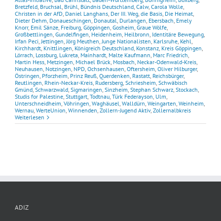
Bretzfeld
,
Bruchsal
,
Brühl
,
Bündnis Deutschland
,
Calw
,
Carola Wolle
,
Christen in der AfD
,
Daniel Langhans
,
Der III. Weg
,
die Basis
,
Die Heimat
,
Dieter Dehm
,
Donaueschingen
,
Donautal
,
Durlangen
,
Ebersbach
,
Emely
Knorr
,
Emil Sänze
,
Freiburg
,
Göppingen
,
Gosheim
,
Graue Wölfe
,
Großbettlingen
,
Gundelfingen
,
Heidenheim
,
Heilbronn
,
Identitäre Bewegung
,
Irfan Peci
,
Jettingen
,
Jörg Meuthen
,
Junge Nationalisten
,
Karlsruhe
,
Kehl
,
Kirchhardt
,
Knittlingen
,
Königreich Deutschland
,
Konstanz
,
Kreis Göppingen
,
Lörrach
,
Lossburg
,
Lukreta
,
Mainhardt
,
Malte Kaufmann
,
Marc Friedrich
,
Martin Hess
,
Metzingen
,
Michael Brück
,
Mosbach
,
Neckar-Odenwald-Kreis
,
Neuhausen
,
Notzingen
,
NPD
,
Ochsenhausen
,
Oftersheim
,
Oliver Hilburger
,
Östringen
,
Pforzheim
,
Prinz Reuß
,
Querdenken
,
Rastatt
,
Reichsbürger
,
Reutlingen
,
Rhein-Neckar-Kreis
,
Rudersberg
,
Schriesheim
,
Schwäbisch
Gmünd
,
Schwarzwald
,
Sigmaringen
,
Sinzheim
,
Stephan Schwarz
,
Stockach
,
Studis for Palestine
,
Stuttgart
,
Todtnau
,
Türk Federayson
,
Ulm
,
Unterschneidheim
,
Vöhringen
,
Waghäusel
,
Walldürn
,
Weingarten
,
Weinheim
,
Wernau
,
WerteUnion
,
Winnenden
,
Zollern-Jugend Aktiv
,
Zollernalbkreis
Weiterlesen
ADIZ