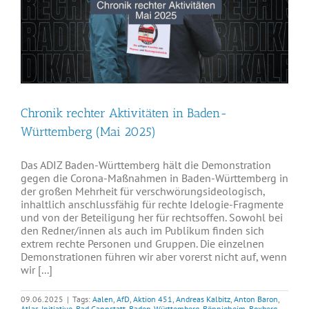
Chronik rechter Aktivitäten in Baden-
Württemberg (Mai 2025)
Das ADIZ Baden-Württemberg hält die Demonstration
gegen die Corona-Maßnahmen in Baden-Württemberg in
der großen Mehrheit für verschwörungsideologisch,
inhaltlich anschlussfähig für rechte Idelogie-Fragmente
und von der Beteiligung her für rechtsoffen. Sowohl bei
den Redner/innen als auch im Publikum finden sich
extrem rechte Personen und Gruppen. Die einzelnen
Demonstrationen führen wir aber vorerst nicht auf, wenn
wir [...]
09.06.2025
|
Tags:
Aalen
,
AfD
,
Aktion 451
,
Andreas Kalbitz
,
Anton Baron
,
Atlas-Initiative
,
Bad Cannstatt
,
Baden-Württemberg
,
Bönnigheim
,
Boxberg
,