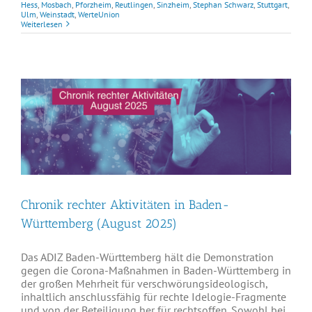
Hess
,
Mosbach
,
Pforzheim
,
Reutlingen
,
Sinzheim
,
Stephan Schwarz
,
Stuttgart
,
Ulm
,
Weinstadt
,
WerteUnion
Weiterlesen
Chronik rechter Aktivitäten in Baden-
Württemberg (August 2025)
Das ADIZ Baden-Württemberg hält die Demonstration
gegen die Corona-Maßnahmen in Baden-Württemberg in
der großen Mehrheit für verschwörungsideologisch,
inhaltlich anschlussfähig für rechte Idelogie-Fragmente
und von der Beteiligung her für rechtsoffen. Sowohl bei