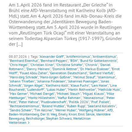
Am 1. April 2026 fand im Restaurant „Der Grieche“ in
Brühl eine AfD-Veranstaltung mit Karlheinz Kolb (AfD-
MdL) statt. Am 4. April 2026 fand im Alb-Donau-Kreis die
Osterwanderung der „Identitären Bewegung Baden-
Württemberg statt. Am 5. April 2026 wurde in Reutlingen
vom „Reutlingen Türk Ocagi“ mit einer Veranstaltung an
seinem Todestag Alparslan Türkeş (1917-1997), Gründer
der [...]
08.07.2026
|
Tags:
"Alexander Gräff"
,
"Antifeminismus"
,
"Antisemitismus"
,
"Bernhard Eisenhut"
,
"Bernhard Pepperl"
,
"BSW"
,
"Bund für Gotterkenntnis"
,
"Chris Hegel"
,
"Christian Illner"
,
"Christine Schäfer"
,
"Chronik"
,
"Daniel
Rottmann"
,
"Danny Meiners"
,
"Dominik Kettner"
,
"Dr. Markus Elsässer"
,
"Ernst
Wolff"
,
"Fouad Abou Zaher"
,
"Generation Deutschland"
,
"Gerhard Vierfuß"
,
"Hans-Jörg Schrade"
,
"Hans-Jürgen Goßner"
,
"Helmut Strauf"
,
"Islamismus"
,
"Johann Thießen"
,
"Johanna Findeisen"
,
"Johannes Poensgen"
,
"Jonas
Schmidt"
,
"Jürgen Kögel"
,
"Karlheinz Kolb"
,
"Klaus Fuchs"
,
"Lars Haise"
,
"Lina
Bouchareb"
,
"Ludendorff"
,
"Lukas Huber"
,
"Martin Rothweiler"
,
"Mathilda Huss"
,
"Max Gerner"
,
"Michael Dangel"
,
"Michael Stauch"
,
"Miguel Klauss"
,
"Mike
Mattburger"
,
"Moritz Hillesheim"
,
"Nafiur Rahman"
,
"Neonazismus"
,
"Peter
Feist"
,
"Peter Hahne"
,
"Piusbruderschaft"
,
"Politik 2026"
,
"Prof. Polleit"
,
"Rechtsextremismus"
,
"Roland Wuttke"
,
"Ruben Rupp"
,
"Saarland Kollektiv"
,
"Sandro Scheer"
,
"Tim Kellner"
,
"Werner Huber"
,
"Wolfgang Hübner"
,
AfD
,
Baden-Württemberg
,
Der III. Weg
,
Emely Knorr
,
Emil Sänze
,
Identitäre
Bewegung
,
Reichsbürger
,
Stephan Schwarz
,
WerteUnion
Weiterlesen