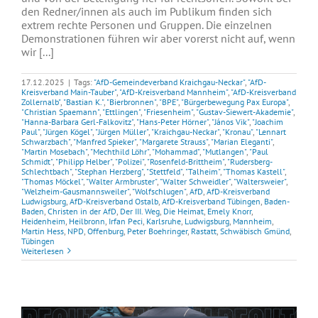
den Redner/innen als auch im Publikum finden sich
extrem rechte Personen und Gruppen. Die einzelnen
Demonstrationen führen wir aber vorerst nicht auf, wenn
wir [...]
17.12.2025
|
Tags:
"AfD-Gemeindeverband Kraichgau-Neckar"
,
"AfD-
Kreisverband Main-Tauber"
,
"AfD-Kreisverband Mannheim"
,
"AfD-Kreisverband
Zollernalb"
,
"Bastian K."
,
"Bierbronnen"
,
"BPE"
,
"Bürgerbewegung Pax Europa"
,
"Christian Spaemann"
,
"Ettlingen"
,
"Friesenheim"
,
"Gustav-Siewert-Akademie"
,
"Hanna-Barbara Gerl-Falkovitz"
,
"Hans-Peter Hörner"
,
"János Vik"
,
"Joachim
Paul"
,
"Jürgen Kögel"
,
"Jürgen Müller"
,
"Kraichgau-Neckar"
,
"Kronau"
,
"Lennart
Schwarzbach"
,
"Manfred Spieker"
,
"Margarete Strauss"
,
"Marian Eleganti"
,
"Martin Mosebach"
,
"Mechthild Löhr"
,
"Mohammad"
,
"Mutlangen"
,
"Paul
Schmidt"
,
"Philipp Helber"
,
"Polizei"
,
"Rosenfeld-Brittheim"
,
"Rudersberg-
Schlechtbach"
,
"Stephan Herzberg"
,
"Stettfeld"
,
"Talheim"
,
"Thomas Kastell"
,
"Thomas Möckel"
,
"Walter Armbruster"
,
"Walter Schweidler"
,
"Waltersweier"
,
"Welzheim-Gausmannsweiler"
,
"Wolfschlugen"
,
AfD
,
AfD-Kreisverband
Ludwigsburg
,
AfD-Kreisverband Ostalb
,
AfD-Kreisverband Tübingen
,
Baden-
Baden
,
Christen in der AfD
,
Der III. Weg
,
Die Heimat
,
Emely Knorr
,
Heidenheim
,
Heilbronn
,
Irfan Peci
,
Karlsruhe
,
Ludwigsburg
,
Mannheim
,
Martin Hess
,
NPD
,
Offenburg
,
Peter Boehringer
,
Rastatt
,
Schwäbisch Gmünd
,
Tübingen
Weiterlesen