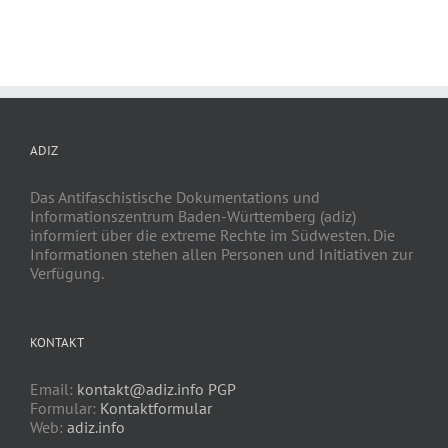
ADIZ
Das Antifaschistische Dokumentations und
Informationszentrum Baden-Württemberg (adiz)
informiert über die extreme Rechte im Südwesten. Die
Informationen stehen allen Personen und Initiativen zur
Verfügung.
KONTAKT
Email:
kontakt@adiz.info
PGP
Formular:
Kontaktformular
Web:
adiz.info