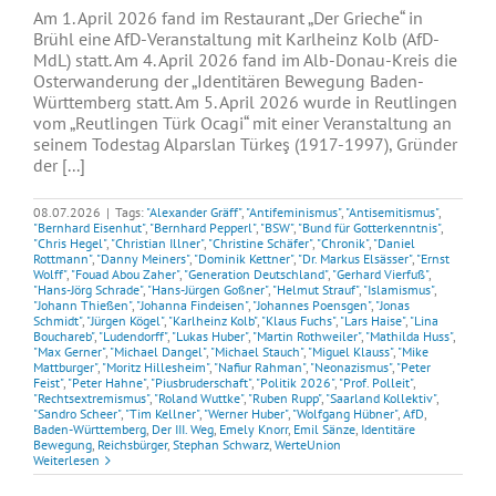
Am 1. April 2026 fand im Restaurant „Der Grieche“ in
Brühl eine AfD-Veranstaltung mit Karlheinz Kolb (AfD-
MdL) statt. Am 4. April 2026 fand im Alb-Donau-Kreis die
Osterwanderung der „Identitären Bewegung Baden-
Württemberg statt. Am 5. April 2026 wurde in Reutlingen
vom „Reutlingen Türk Ocagi“ mit einer Veranstaltung an
seinem Todestag Alparslan Türkeş (1917-1997), Gründer
der [...]
08.07.2026
|
Tags:
"Alexander Gräff"
,
"Antifeminismus"
,
"Antisemitismus"
,
"Bernhard Eisenhut"
,
"Bernhard Pepperl"
,
"BSW"
,
"Bund für Gotterkenntnis"
,
"Chris Hegel"
,
"Christian Illner"
,
"Christine Schäfer"
,
"Chronik"
,
"Daniel
Rottmann"
,
"Danny Meiners"
,
"Dominik Kettner"
,
"Dr. Markus Elsässer"
,
"Ernst
Wolff"
,
"Fouad Abou Zaher"
,
"Generation Deutschland"
,
"Gerhard Vierfuß"
,
"Hans-Jörg Schrade"
,
"Hans-Jürgen Goßner"
,
"Helmut Strauf"
,
"Islamismus"
,
"Johann Thießen"
,
"Johanna Findeisen"
,
"Johannes Poensgen"
,
"Jonas
Schmidt"
,
"Jürgen Kögel"
,
"Karlheinz Kolb"
,
"Klaus Fuchs"
,
"Lars Haise"
,
"Lina
Bouchareb"
,
"Ludendorff"
,
"Lukas Huber"
,
"Martin Rothweiler"
,
"Mathilda Huss"
,
"Max Gerner"
,
"Michael Dangel"
,
"Michael Stauch"
,
"Miguel Klauss"
,
"Mike
Mattburger"
,
"Moritz Hillesheim"
,
"Nafiur Rahman"
,
"Neonazismus"
,
"Peter
Feist"
,
"Peter Hahne"
,
"Piusbruderschaft"
,
"Politik 2026"
,
"Prof. Polleit"
,
"Rechtsextremismus"
,
"Roland Wuttke"
,
"Ruben Rupp"
,
"Saarland Kollektiv"
,
"Sandro Scheer"
,
"Tim Kellner"
,
"Werner Huber"
,
"Wolfgang Hübner"
,
AfD
,
Baden-Württemberg
,
Der III. Weg
,
Emely Knorr
,
Emil Sänze
,
Identitäre
Bewegung
,
Reichsbürger
,
Stephan Schwarz
,
WerteUnion
Weiterlesen