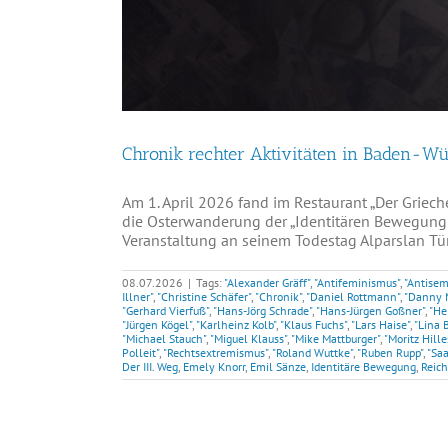
Chronik rechter Aktivitäten in Baden-Wü
Am 1. April 2026 fand im Restaurant „Der Griech
die Osterwanderung der „Identitären Bewegung 
Veranstaltung an seinem Todestag Alparslan Türk
08.07.2026
|
Tags:
"Alexander Gräff"
,
"Antifeminismus"
,
"Antisem
Illner"
,
"Christine Schäfer"
,
"Chronik"
,
"Daniel Rottmann"
,
"Danny 
"Gerhard Vierfuß"
,
"Hans-Jörg Schrade"
,
"Hans-Jürgen Goßner"
,
"He
"Jürgen Kögel"
,
"Karlheinz Kolb"
,
"Klaus Fuchs"
,
"Lars Haise"
,
"Lina 
"Michael Stauch"
,
"Miguel Klauss"
,
"Mike Mattburger"
,
"Moritz Hill
Polleit"
,
"Rechtsextremismus"
,
"Roland Wuttke"
,
"Ruben Rupp"
,
"Saa
Der III. Weg
,
Emely Knorr
,
Emil Sänze
,
Identitäre Bewegung
,
Reich