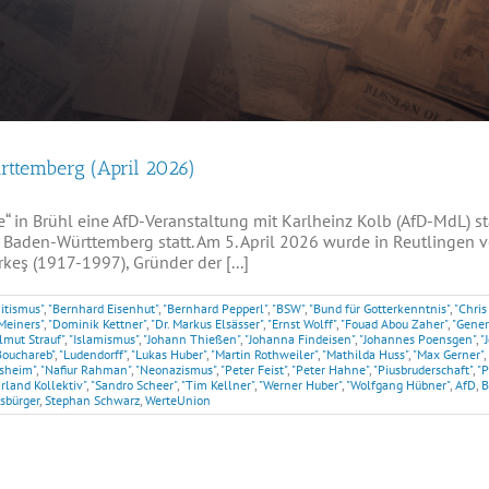
rttemberg (April 2026)
e“ in Brühl eine AfD-Veranstaltung mit Karlheinz Kolb (AfD-MdL) st
Baden-Württemberg statt. Am 5. April 2026 wurde in Reutlingen v
eş (1917-1997), Gründer der [...]
itismus"
,
"Bernhard Eisenhut"
,
"Bernhard Pepperl"
,
"BSW"
,
"Bund für Gotterkenntnis"
,
"Chris
Meiners"
,
"Dominik Kettner"
,
"Dr. Markus Elsässer"
,
"Ernst Wolff"
,
"Fouad Abou Zaher"
,
"Gener
lmut Strauf"
,
"Islamismus"
,
"Johann Thießen"
,
"Johanna Findeisen"
,
"Johannes Poensgen"
,
"
Bouchareb"
,
"Ludendorff"
,
"Lukas Huber"
,
"Martin Rothweiler"
,
"Mathilda Huss"
,
"Max Gerner"
,
esheim"
,
"Nafiur Rahman"
,
"Neonazismus"
,
"Peter Feist"
,
"Peter Hahne"
,
"Piusbruderschaft"
,
"P
rland Kollektiv"
,
"Sandro Scheer"
,
"Tim Kellner"
,
"Werner Huber"
,
"Wolfgang Hübner"
,
AfD
,
B
sbürger
,
Stephan Schwarz
,
WerteUnion