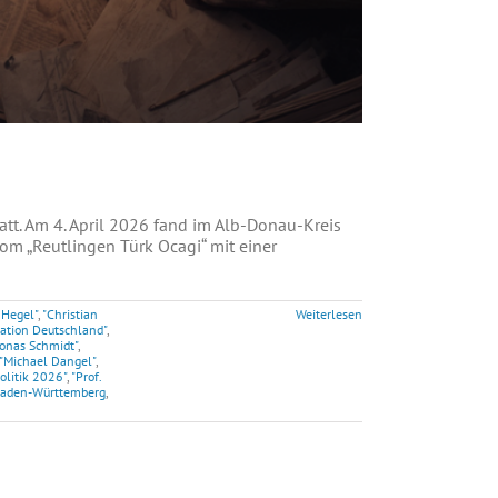
att. Am 4. April 2026 fand im Alb-Donau-Kreis
om „Reutlingen Türk Ocagi“ mit einer
 Hegel"
,
"Christian
Weiterlesen
ation Deutschland"
,
Jonas Schmidt"
,
"Michael Dangel"
,
olitik 2026"
,
"Prof.
aden-Württemberg
,