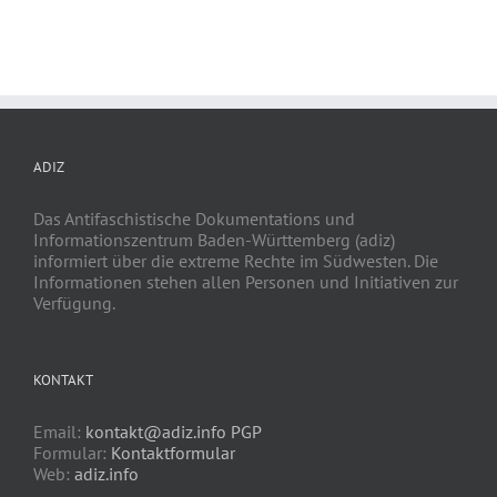
ADIZ
Das Antifaschistische Dokumentations und
Informationszentrum Baden-Württemberg (adiz)
informiert über die extreme Rechte im Südwesten. Die
Informationen stehen allen Personen und Initiativen zur
Verfügung.
KONTAKT
Email:
kontakt@adiz.info
PGP
Formular:
Kontaktformular
Web:
adiz.info