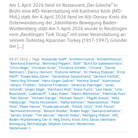
Am 1. April 2026 fand im Restaurant „Der Grieche“ in
Brühl eine AfD-Veranstaltung mit Karlheinz Kolb (AfD-
MdL) statt. Am 4. April 2026 fand im Alb-Donau-Kreis die
Osterwanderung der „Identitären Bewegung Baden-
Württemberg statt. Am 5. April 2026 wurde in Reutlingen
vom „Reutlingen Türk Ocagi“ mit einer Veranstaltung an
seinem Todestag Alparslan Türkeş (1917-1997), Gründer
der [...]
08.07.2026
|
Tags:
"Alexander Gräff"
,
"Antifeminismus"
,
"Antisemitismus"
,
"Bernhard Eisenhut"
,
"Bernhard Pepperl"
,
"BSW"
,
"Bund für Gotterkenntnis"
,
"Chris Hegel"
,
"Christian Illner"
,
"Christine Schäfer"
,
"Chronik"
,
"Daniel
Rottmann"
,
"Danny Meiners"
,
"Dominik Kettner"
,
"Dr. Markus Elsässer"
,
"Ernst
Wolff"
,
"Fouad Abou Zaher"
,
"Generation Deutschland"
,
"Gerhard Vierfuß"
,
"Hans-Jörg Schrade"
,
"Hans-Jürgen Goßner"
,
"Helmut Strauf"
,
"Islamismus"
,
"Johann Thießen"
,
"Johanna Findeisen"
,
"Johannes Poensgen"
,
"Jonas
Schmidt"
,
"Jürgen Kögel"
,
"Karlheinz Kolb"
,
"Klaus Fuchs"
,
"Lars Haise"
,
"Lina
Bouchareb"
,
"Ludendorff"
,
"Lukas Huber"
,
"Martin Rothweiler"
,
"Mathilda Huss"
,
"Max Gerner"
,
"Michael Dangel"
,
"Michael Stauch"
,
"Miguel Klauss"
,
"Mike
Mattburger"
,
"Moritz Hillesheim"
,
"Nafiur Rahman"
,
"Neonazismus"
,
"Peter
Feist"
,
"Peter Hahne"
,
"Piusbruderschaft"
,
"Politik 2026"
,
"Prof. Polleit"
,
"Rechtsextremismus"
,
"Roland Wuttke"
,
"Ruben Rupp"
,
"Saarland Kollektiv"
,
"Sandro Scheer"
,
"Tim Kellner"
,
"Werner Huber"
,
"Wolfgang Hübner"
,
AfD
,
Baden-Württemberg
,
Der III. Weg
,
Emely Knorr
,
Emil Sänze
,
Identitäre
Bewegung
,
Reichsbürger
,
Stephan Schwarz
,
WerteUnion
Weiterlesen