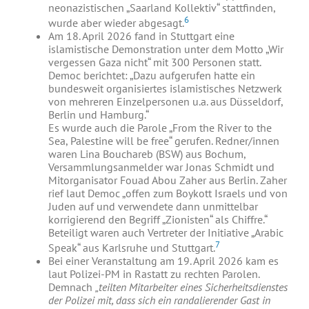
neonazistischen „Saarland Kollektiv“ stattfinden,
6
wurde aber wieder abgesagt.
Am 18. April 2026 fand in Stuttgart eine
islamistische Demonstration unter dem Motto „Wir
vergessen Gaza nicht“ mit 300 Personen statt.
Democ berichtet: „Dazu aufgerufen hatte ein
bundesweit organisiertes islamistisches Netzwerk
von mehreren Einzelpersonen u.a. aus Düsseldorf,
Berlin und Hamburg.“
Es wurde auch die Parole „From the River to the
Sea, Palestine will be free“ gerufen. Redner/innen
waren Lina Bouchareb (BSW) aus Bochum,
Versammlungsanmelder war Jonas Schmidt und
Mitorganisator Fouad Abou Zaher aus Berlin. Zaher
rief laut Democ „offen zum Boykott Israels und von
Juden auf und verwendete dann unmittelbar
korrigierend den Begriff „Zionisten“ als Chiffre.“
Beteiligt waren auch Vertreter der Initiative „Arabic
7
Speak“ aus Karlsruhe und Stuttgart.
Bei einer Veranstaltung am 19. April 2026 kam es
laut Polizei-PM in Rastatt zu rechten Parolen.
Demnach
„teilten Mitarbeiter eines Sicherheitsdienstes
der Polizei mit, dass sich ein randalierender Gast in