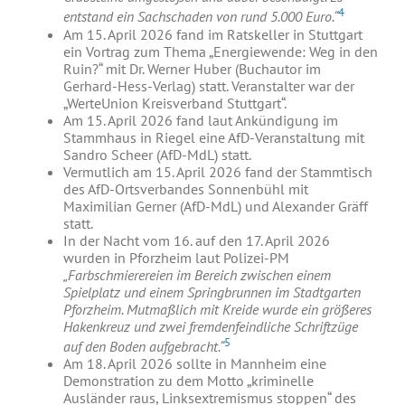
4
entstand ein Sachschaden von rund 5.000 Euro.“
Am 15. April 2026 fand im Ratskeller in Stuttgart
ein Vortrag zum Thema „Energiewende: Weg in den
Ruin?“ mit Dr. Werner Huber (Buchautor im
Gerhard-Hess-Verlag) statt. Veranstalter war der
„WerteUnion Kreisverband Stuttgart“.
Am 15. April 2026 fand laut Ankündigung im
Stammhaus in Riegel eine AfD-Veranstaltung mit
Sandro Scheer (AfD-MdL) statt.
Vermutlich am 15. April 2026 fand der Stammtisch
des AfD-Ortsverbandes Sonnenbühl mit
Maximilian Gerner (AfD-MdL) und Alexander Gräff
statt.
In der Nacht vom 16. auf den 17. April 2026
wurden in Pforzheim laut Polizei-PM
„Farbschmierereien im Bereich zwischen einem
Spielplatz und einem Springbrunnen im Stadtgarten
Pforzheim. Mutmaßlich mit Kreide wurde ein größeres
Hakenkreuz und zwei fremdenfeindliche Schriftzüge
5
auf den Boden aufgebracht.“
Am 18. April 2026 sollte in Mannheim eine
Demonstration zu dem Motto „kriminelle
Ausländer raus, Linksextremismus stoppen“ des