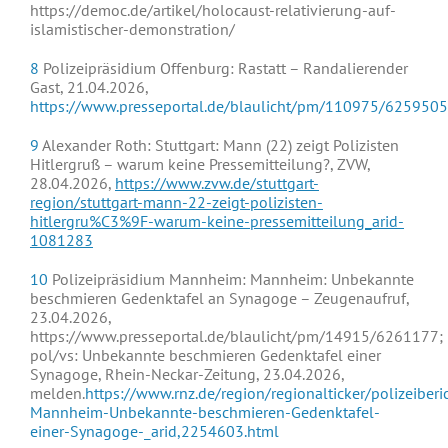
https://democ.de/artikel/holocaust-relativierung-auf-
islamistischer-demonstration/
8
Polizeipräsidium Offenburg: Rastatt – Randalierender
Gast, 21.04.2026,
https://www.presseportal.de/blaulicht/pm/110975/6259505
9
Alexander Roth: Stuttgart: Mann (22) zeigt Polizisten
Hitlergruß – warum keine Pressemitteilung?, ZVW,
28.04.2026,
https://www.zvw.de/stuttgart-
region/stuttgart-mann-22-zeigt-polizisten-
hitlergru%C3%9F-warum-keine-pressemitteilung_arid-
1081283
10
Polizeipräsidium Mannheim: Mannheim: Unbekannte
beschmieren Gedenktafel an Synagoge – Zeugenaufruf,
23.04.2026,
https://www.presseportal.de/blaulicht/pm/14915/6261177;
pol/vs: Unbekannte beschmieren Gedenktafel einer
Synagoge, Rhein-Neckar-Zeitung, 23.04.2026,
melden.
https://www.rnz.de/region/regionalticker/polizeiberic
Mannheim-Unbekannte-beschmieren-Gedenktafel-
einer-Synagoge-_arid,2254603.html