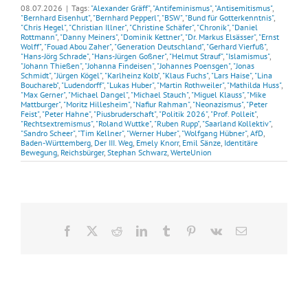
08.07.2026
|
Tags:
"Alexander Gräff"
,
"Antifeminismus"
,
"Antisemitismus"
,
"Bernhard Eisenhut"
,
"Bernhard Pepperl"
,
"BSW"
,
"Bund für Gotterkenntnis"
,
"Chris Hegel"
,
"Christian Illner"
,
"Christine Schäfer"
,
"Chronik"
,
"Daniel
Rottmann"
,
"Danny Meiners"
,
"Dominik Kettner"
,
"Dr. Markus Elsässer"
,
"Ernst
Wolff"
,
"Fouad Abou Zaher"
,
"Generation Deutschland"
,
"Gerhard Vierfuß"
,
"Hans-Jörg Schrade"
,
"Hans-Jürgen Goßner"
,
"Helmut Strauf"
,
"Islamismus"
,
"Johann Thießen"
,
"Johanna Findeisen"
,
"Johannes Poensgen"
,
"Jonas
Schmidt"
,
"Jürgen Kögel"
,
"Karlheinz Kolb"
,
"Klaus Fuchs"
,
"Lars Haise"
,
"Lina
Bouchareb"
,
"Ludendorff"
,
"Lukas Huber"
,
"Martin Rothweiler"
,
"Mathilda Huss"
,
"Max Gerner"
,
"Michael Dangel"
,
"Michael Stauch"
,
"Miguel Klauss"
,
"Mike
Mattburger"
,
"Moritz Hillesheim"
,
"Nafiur Rahman"
,
"Neonazismus"
,
"Peter
Feist"
,
"Peter Hahne"
,
"Piusbruderschaft"
,
"Politik 2026"
,
"Prof. Polleit"
,
"Rechtsextremismus"
,
"Roland Wuttke"
,
"Ruben Rupp"
,
"Saarland Kollektiv"
,
"Sandro Scheer"
,
"Tim Kellner"
,
"Werner Huber"
,
"Wolfgang Hübner"
,
AfD
,
Baden-Württemberg
,
Der III. Weg
,
Emely Knorr
,
Emil Sänze
,
Identitäre
Bewegung
,
Reichsbürger
,
Stephan Schwarz
,
WerteUnion
Facebook
X
Reddit
LinkedIn
Tumblr
Pinterest
Vk
E-
Mail