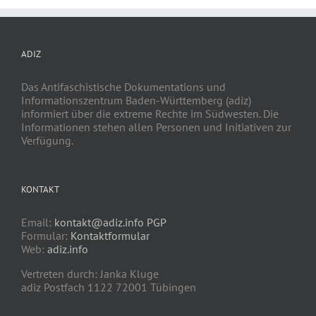
ADIZ
Das Antifaschistische Dokumentations und
Informationszentrum Baden-Württemberg (adiz)
informiert über die extreme Rechte im Südwesten. Die
Informationen stehen allen Personen und Initiativen zur
Verfügung.
KONTAKT
Email:
kontakt@adiz.info
PGP
Formular:
Kontaktformular
Web:
adiz.info
Vertreten durch: Janka Kluge
adiz Postfach 1122 72001 Tübingen