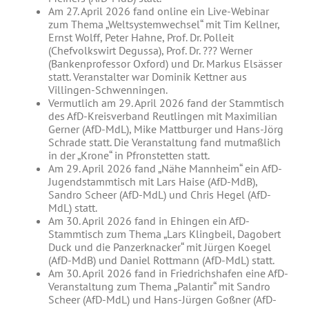
Am 27. April 2026 fand online ein Live-Webinar
zum Thema „Weltsystemwechsel“ mit Tim Kellner,
Ernst Wolff, Peter Hahne, Prof. Dr. Polleit
(Chefvolkswirt Degussa), Prof. Dr. ??? Werner
(Bankenprofessor Oxford) und Dr. Markus Elsässer
statt. Veranstalter war Dominik Kettner aus
Villingen-Schwenningen.
Vermutlich am 29. April 2026 fand der Stammtisch
des AfD-Kreisverband Reutlingen mit Maximilian
Gerner (AfD-MdL), Mike Mattburger und Hans-Jörg
Schrade statt. Die Veranstaltung fand mutmaßlich
in der „Krone“ in Pfronstetten statt.
Am 29. April 2026 fand „Nähe Mannheim“ ein AfD-
Jugendstammtisch mit Lars Haise (AfD-MdB),
Sandro Scheer (AfD-MdL) und Chris Hegel (AfD-
MdL) statt.
Am 30. April 2026 fand in Ehingen ein AfD-
Stammtisch zum Thema „Lars Klingbeil, Dagobert
Duck und die Panzerknacker“ mit Jürgen Koegel
(AfD-MdB) und Daniel Rottmann (AfD-MdL) statt.
Am 30. April 2026 fand in Friedrichshafen eine AfD-
Veranstaltung zum Thema „Palantir“ mit Sandro
Scheer (AfD-MdL) und Hans-Jürgen Goßner (AfD-