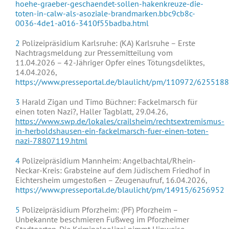
hoehe-graeber-geschaendet-sollen-hakenkreuze-die-
toten-in-calw-als-asoziale-brandmarken.bbc9cb8c-
0036-4de1-a016-3410f55badba.html
2
Polizeipräsidium Karlsruhe: (KA) Karlsruhe – Erste
Nachtragsmeldung zur Pressemitteilung vom
11.04.2026 – 42-Jähriger Opfer eines Tötungsdeliktes,
14.04.2026,
https://www.presseportal.de/blaulicht/pm/110972/6255188
3
Harald Zigan und Timo Büchner: Fackelmarsch für
einen toten Nazi?, Haller Tagblatt, 29.04.26,
https://www.swp.de/lokales/crailsheim/rechtsextremismus-
in-herboldshausen-ein-fackelmarsch-fuer-einen-toten-
nazi-78807119.html
4
Polizeipräsidium Mannheim: Angelbachtal/Rhein-
Neckar-Kreis: Grabsteine auf dem Jüdischem Friedhof in
Eichtersheim umgestoßen – Zeugenaufruf, 16.04.2026,
https://www.presseportal.de/blaulicht/pm/14915/6256952
5
Polizeipräsidium Pforzheim: (PF) Pforzheim –
Unbekannte beschmieren Fußweg im Pforzheimer