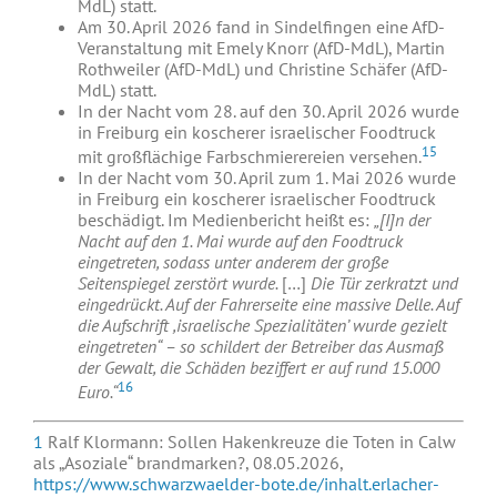
MdL) statt.
Am 30. April 2026 fand in Sindelfingen eine AfD-
Veranstaltung mit Emely Knorr (AfD-MdL), Martin
Rothweiler (AfD-MdL) und Christine Schäfer (AfD-
MdL) statt.
In der Nacht vom 28. auf den 30. April 2026 wurde
in Freiburg ein koscherer israelischer Foodtruck
15
mit großflächige Farbschmierereien versehen.
In der Nacht vom 30. April zum 1. Mai 2026 wurde
in Freiburg ein koscherer israelischer Foodtruck
beschädigt. Im Medienbericht heißt es:
„[I]n der
Nacht auf den 1. Mai wurde auf den Foodtruck
eingetreten, sodass unter anderem der große
Seitenspiegel zerstört wurde.
[…]
Die Tür zerkratzt und
eingedrückt. Auf der Fahrerseite eine massive Delle. Auf
die Aufschrift ,israelische Spezialitäten’ wurde gezielt
eingetreten“ – so schildert der Betreiber das Ausmaß
der Gewalt, die Schäden beziffert er auf rund 15.000
16
Euro.“
1
Ralf Klormann: Sollen Hakenkreuze die Toten in Calw
als „Asoziale“ brandmarken?, 08.05.2026,
https://www.schwarzwaelder-bote.de/inhalt.erlacher-