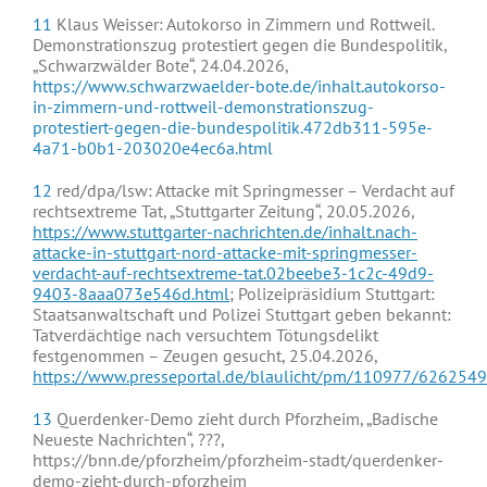
11
Klaus Weisser: Autokorso in Zimmern und Rottweil.
Demonstrationszug protestiert gegen die Bundespolitik,
„Schwarzwälder Bote“, 24.04.2026,
https://www.schwarzwaelder-bote.de/inhalt.autokorso-
in-zimmern-und-rottweil-demonstrationszug-
protestiert-gegen-die-bundespolitik.472db311-595e-
4a71-b0b1-203020e4ec6a.html
12
red/dpa/lsw: Attacke mit Springmesser – Verdacht auf
rechtsextreme Tat, „Stuttgarter Zeitung“, 20.05.2026,
https://www.stuttgarter-nachrichten.de/inhalt.nach-
attacke-in-stuttgart-nord-attacke-mit-springmesser-
verdacht-auf-rechtsextreme-tat.02beebe3-1c2c-49d9-
9403-8aaa073e546d.html
; Polizeipräsidium Stuttgart:
Staatsanwaltschaft und Polizei Stuttgart geben bekannt:
Tatverdächtige nach versuchtem Tötungsdelikt
festgenommen – Zeugen gesucht, 25.04.2026,
https://www.presseportal.de/blaulicht/pm/110977/6262549
13
Querdenker-Demo zieht durch Pforzheim, „Badische
Neueste Nachrichten“, ???,
https://bnn.de/pforzheim/pforzheim-stadt/querdenker-
demo-zieht-durch-pforzheim