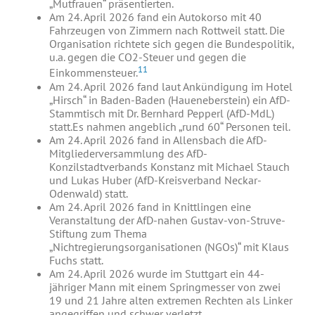
„Mutfrauen“ präsentierten.
Am 24. April 2026 fand ein Autokorso mit 40
Fahrzeugen von Zimmern nach Rottweil statt. Die
Organisation richtete sich gegen die Bundespolitik,
u.a. gegen die CO2-Steuer und gegen die
11
Einkommensteuer.
Am 24. April 2026 fand laut Ankündigung im Hotel
„Hirsch“ in Baden-Baden (Haueneberstein) ein AfD-
Stammtisch mit Dr. Bernhard Pepperl (AfD-MdL)
statt.Es nahmen angeblich „rund 60“ Personen teil.
Am 24. April 2026 fand in Allensbach die AfD-
Mitgliederversammlung des AfD-
Konzilstadtverbands Konstanz mit Michael Stauch
und Lukas Huber (AfD-Kreisverband Neckar-
Odenwald) statt.
Am 24. April 2026 fand in Knittlingen eine
Veranstaltung der AfD-nahen Gustav-von-Struve-
Stiftung zum Thema
„Nichtregierungsorganisationen (NGOs)“ mit Klaus
Fuchs statt.
Am 24. April 2026 wurde im Stuttgart ein 44-
jähriger Mann mit einem Springmesser von zwei
19 und 21 Jahre alten extremen Rechten als Linker
angegriffen und schwer verletzt.