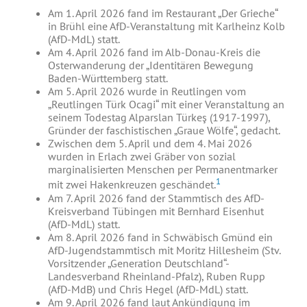
Am 1. April 2026 fand im Restaurant „Der Grieche“
in Brühl eine AfD-Veranstaltung mit Karlheinz Kolb
(AfD-MdL) statt.
Am 4. April 2026 fand im Alb-Donau-Kreis die
Osterwanderung der „Identitären Bewegung
Baden-Württemberg statt.
Am 5. April 2026 wurde in Reutlingen vom
„Reutlingen Türk Ocagi“ mit einer Veranstaltung an
seinem Todestag Alparslan Türkeş (1917-1997),
Gründer der faschistischen „Graue Wölfe“, gedacht.
Zwischen dem 5. April und dem 4. Mai 2026
wurden in Erlach zwei Gräber von sozial
marginalisierten Menschen per Permanentmarker
1
mit zwei Hakenkreuzen geschändet.
Am 7. April 2026 fand der Stammtisch des AfD-
Kreisverband Tübingen mit Bernhard Eisenhut
(AfD-MdL) statt.
Am 8. April 2026 fand in Schwäbisch Gmünd ein
AfD-Jugendstammtisch mit Moritz Hillesheim (Stv.
Vorsitzender „Generation Deutschland“-
Landesverband Rheinland-Pfalz), Ruben Rupp
(AfD-MdB) und Chris Hegel (AfD-MdL) statt.
Am 9. April 2026 fand laut Ankündigung im