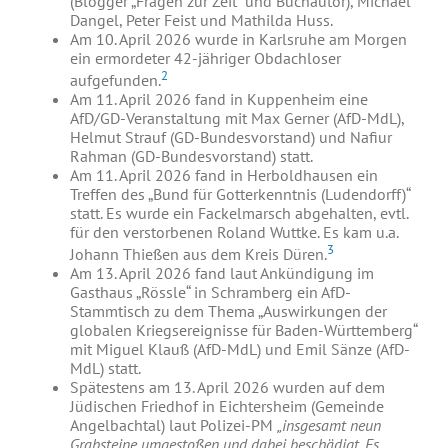
(Blogger „Fragen zur Zeit” und Buchautor), Michael
Dangel, Peter Feist und Mathilda Huss.
Am 10. April 2026 wurde in Karlsruhe am Morgen
ein ermordeter 42-jähriger Obdachloser
2
aufgefunden.
Am 11. April 2026 fand in Kuppenheim eine
AfD/GD-Veranstaltung mit Max Gerner (AfD-MdL),
Helmut Strauf (GD-Bundesvorstand) und Nafiur
Rahman (GD-Bundesvorstand) statt.
Am 11. April 2026 fand in Herboldhausen ein
Treffen des „Bund für Gotterkenntnis (Ludendorff)“
statt. Es wurde ein Fackelmarsch abgehalten, evtl.
für den verstorbenen Roland Wuttke. Es kam u.a.
3
Johann Thießen aus dem Kreis Düren.
Am 13. April 2026 fand laut Ankündigung im
Gasthaus „Rössle“ in Schramberg ein AfD-
Stammtisch zu dem Thema „Auswirkungen der
globalen Kriegsereignisse für Baden-Württemberg“
mit Miguel Klauß (AfD-MdL) und Emil Sänze (AfD-
MdL) statt.
Spätestens am 13. April 2026 wurden auf dem
Jüdischen Friedhof in Eichtersheim (Gemeinde
Angelbachtal) laut Polizei-PM
„insgesamt neun
Grabsteine umgestoßen und dabei beschädigt. Es