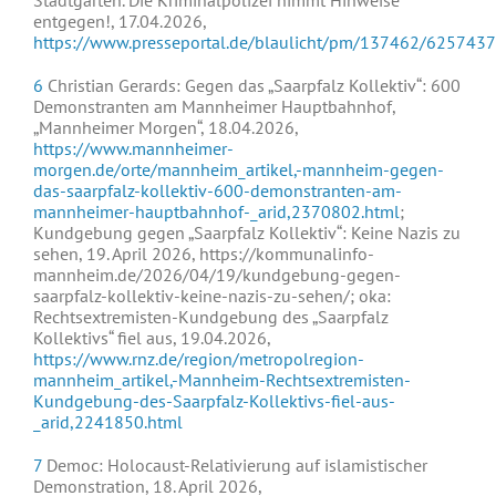
Stadtgarten. Die Kriminalpolizei nimmt Hinweise
entgegen!, 17.04.2026,
https://www.presseportal.de/blaulicht/pm/137462/6257437
6
Christian Gerards: Gegen das „Saarpfalz Kollektiv“: 600
Demonstranten am Mannheimer Hauptbahnhof,
„Mannheimer Morgen“, 18.04.2026,
https://www.mannheimer-
morgen.de/orte/mannheim_artikel,-mannheim-gegen-
das-saarpfalz-kollektiv-600-demonstranten-am-
mannheimer-hauptbahnhof-_arid,2370802.html
;
Kundgebung gegen „Saarpfalz Kollektiv“: Keine Nazis zu
sehen, 19. April 2026, https://kommunalinfo-
mannheim.de/2026/04/19/kundgebung-gegen-
saarpfalz-kollektiv-keine-nazis-zu-sehen/; oka:
Rechtsextremisten-Kundgebung des „Saarpfalz
Kollektivs“ fiel aus, 19.04.2026,
https://www.rnz.de/region/metropolregion-
mannheim_artikel,-Mannheim-Rechtsextremisten-
Kundgebung-des-Saarpfalz-Kollektivs-fiel-aus-
_arid,2241850.html
7
Democ: Holocaust-Relativierung auf islamistischer
Demonstration, 18. April 2026,