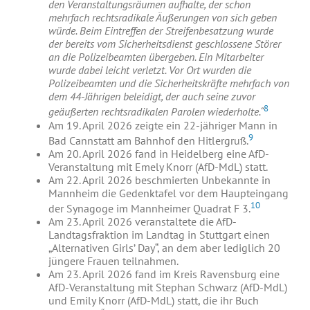
den Veranstaltungsräumen aufhalte, der schon
mehrfach rechtsradikale Äußerungen von sich geben
würde. Beim Eintreffen der Streifenbesatzung wurde
der bereits vom Sicherheitsdienst geschlossene Störer
an die Polizeibeamten übergeben. Ein Mitarbeiter
wurde dabei leicht verletzt. Vor Ort wurden die
Polizeibeamten und die Sicherheitskräfte mehrfach von
dem 44-Jährigen beleidigt, der auch seine zuvor
8
geäußerten rechtsradikalen Parolen wiederholte.“
Am 19. April 2026 zeigte ein 22-jähriger Mann in
9
Bad Cannstatt am Bahnhof den Hitlergruß.
Am 20. April 2026 fand in Heidelberg eine AfD-
Veranstaltung mit Emely Knorr (AfD-MdL) statt.
Am 22. April 2026 beschmierten Unbekannte in
Mannheim die Gedenktafel vor dem Haupteingang
10
der Synagoge im Mannheimer Quadrat F 3.
Am 23. April 2026 veranstaltete die AfD-
Landtagsfraktion im Landtag in Stuttgart einen
„Alternativen Girls’ Day“, an dem aber lediglich 20
jüngere Frauen teilnahmen.
Am 23. April 2026 fand im Kreis Ravensburg eine
AfD-Veranstaltung mit Stephan Schwarz (AfD-MdL)
und Emily Knorr (AfD-MdL) statt, die ihr Buch