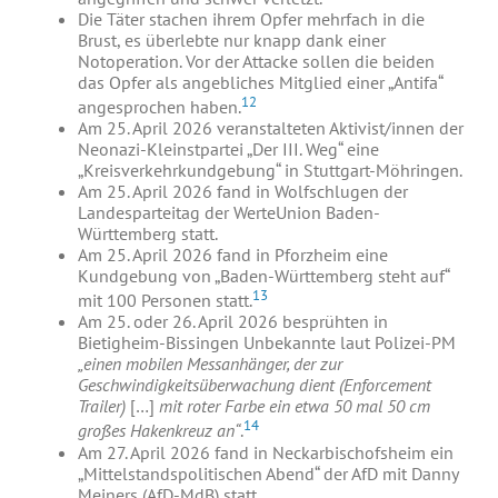
Die Täter stachen ihrem Opfer mehrfach in die
Brust, es überlebte nur knapp dank einer
Notoperation. Vor der Attacke sollen die beiden
das Opfer als angebliches Mitglied einer „Antifa“
12
angesprochen haben.
Am 25. April 2026 veranstalteten Aktivist/innen der
Neonazi-Kleinstpartei „Der III. Weg“ eine
„Kreisverkehrkundgebung“ in Stuttgart-Möhringen.
Am 25. April 2026 fand in Wolfschlugen der
Landesparteitag der WerteUnion Baden-
Württemberg statt.
Am 25. April 2026 fand in Pforzheim eine
Kundgebung von „Baden-Württemberg steht auf“
13
mit 100 Personen statt.
Am 25. oder 26. April 2026 besprühten in
Bietigheim-Bissingen Unbekannte laut Polizei-PM
„einen mobilen Messanhänger, der zur
Geschwindigkeitsüberwachung dient (Enforcement
Trailer)
[…]
mit roter Farbe ein etwa 50 mal 50 cm
14
großes Hakenkreuz an“
.
Am 27. April 2026 fand in Neckarbischofsheim ein
„Mittelstandspolitischen Abend“ der AfD mit Danny
Meiners (AfD-MdB) statt.