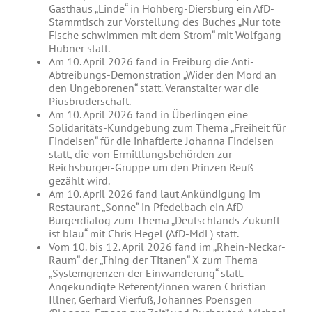
Gasthaus „Linde“ in Hohberg-Diersburg ein AfD-
Stammtisch zur Vorstellung des Buches „Nur tote
Fische schwimmen mit dem Strom“ mit Wolfgang
Hübner statt.
Am 10. April 2026 fand in Freiburg die Anti-
Abtreibungs-Demonstration „Wider den Mord an
den Ungeborenen“ statt. Veranstalter war die
Piusbruderschaft.
Am 10. April 2026 fand in Überlingen eine
Solidaritäts-Kundgebung zum Thema „Freiheit für
Findeisen“ für die inhaftierte Johanna Findeisen
statt, die von Ermittlungsbehörden zur
Reichsbürger-Gruppe um den Prinzen Reuß
gezählt wird.
Am 10. April 2026 fand laut Ankündigung im
Restaurant „Sonne“ in Pfedelbach ein AfD-
Bürgerdialog zum Thema „Deutschlands Zukunft
ist blau“ mit Chris Hegel (AfD-MdL) statt.
Vom 10. bis 12. April 2026 fand im „Rhein-Neckar-
Raum“ der „Thing der Titanen“ X zum Thema
„Systemgrenzen der Einwanderung“ statt.
Angekündigte Referent/innen waren Christian
Illner, Gerhard Vierfuß, Johannes Poensgen