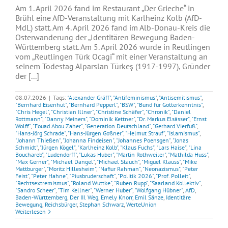
Am 1. April 2026 fand im Restaurant „Der Grieche“ in
Brühl eine AfD-Veranstaltung mit Karlheinz Kolb (AfD-
MdL) statt. Am 4. April 2026 fand im Alb-Donau-Kreis die
Osterwanderung der „Identitären Bewegung Baden-
Württemberg statt. Am 5. April 2026 wurde in Reutlingen
vom „Reutlingen Türk Ocagi“ mit einer Veranstaltung an
seinem Todestag Alparslan Türkeş (1917-1997), Gründer
der [...]
08.07.2026
|
Tags:
"Alexander Gräff"
,
"Antifeminismus"
,
"Antisemitismus"
,
"Bernhard Eisenhut"
,
"Bernhard Pepperl"
,
"BSW"
,
"Bund für Gotterkenntnis"
,
"Chris Hegel"
,
"Christian Illner"
,
"Christine Schäfer"
,
"Chronik"
,
"Daniel
Rottmann"
,
"Danny Meiners"
,
"Dominik Kettner"
,
"Dr. Markus Elsässer"
,
"Ernst
Wolff"
,
"Fouad Abou Zaher"
,
"Generation Deutschland"
,
"Gerhard Vierfuß"
,
"Hans-Jörg Schrade"
,
"Hans-Jürgen Goßner"
,
"Helmut Strauf"
,
"Islamismus"
,
"Johann Thießen"
,
"Johanna Findeisen"
,
"Johannes Poensgen"
,
"Jonas
Schmidt"
,
"Jürgen Kögel"
,
"Karlheinz Kolb"
,
"Klaus Fuchs"
,
"Lars Haise"
,
"Lina
Bouchareb"
,
"Ludendorff"
,
"Lukas Huber"
,
"Martin Rothweiler"
,
"Mathilda Huss"
,
"Max Gerner"
,
"Michael Dangel"
,
"Michael Stauch"
,
"Miguel Klauss"
,
"Mike
Mattburger"
,
"Moritz Hillesheim"
,
"Nafiur Rahman"
,
"Neonazismus"
,
"Peter
Feist"
,
"Peter Hahne"
,
"Piusbruderschaft"
,
"Politik 2026"
,
"Prof. Polleit"
,
"Rechtsextremismus"
,
"Roland Wuttke"
,
"Ruben Rupp"
,
"Saarland Kollektiv"
,
"Sandro Scheer"
,
"Tim Kellner"
,
"Werner Huber"
,
"Wolfgang Hübner"
,
AfD
,
Baden-Württemberg
,
Der III. Weg
,
Emely Knorr
,
Emil Sänze
,
Identitäre
Bewegung
,
Reichsbürger
,
Stephan Schwarz
,
WerteUnion
Weiterlesen