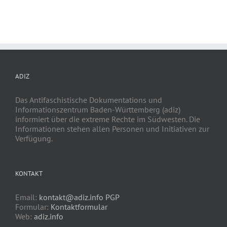
ADIZ
Das Antifaschistische Dokumentations und
Informationszentrum Baden-Württemberg (adiz)
informiert über die extreme Rechte im Südwesten. Die
Informationen stehen allen Personen und Initiativen zur
Verfügung.
KONTAKT
Email:
kontakt@adiz.info
PGP
Formular:
Kontaktformular
Web:
adiz.info