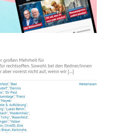
 großen Mehrheit für
für rechtsoffen. Sowohl bei den Redner/innen
ber vorerst nicht auf, wenn wir [...]
nfeld"
,
"Bad
Weiterlesen
dorf"
,
"Dennis
os"
,
"Dr. Paul
iumstage"
,
"Franz
"Hayek-
atie & Aufklärung"
,
rg"
,
"Lukas Rehm"
,
lach"
,
"Niedernhall"
,
 Tichy"
,
"Rosenfeld"
,
ingen"
,
"Volker
in
,
ChrAfD
,
Dirk
n Braun
,
Karlsruhe
,