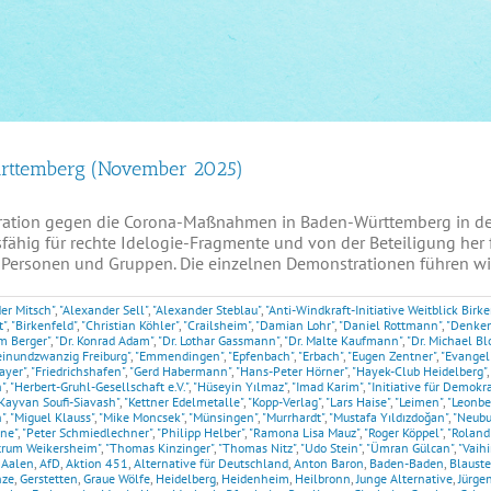
ürttemberg (November 2025)
ration gegen die Corona-Maßnahmen in Baden-Württemberg in der
fähig für rechte Idelogie-Fragmente und von der Beteiligung her 
Personen und Gruppen. Die einzelnen Demonstrationen führen wir a
er Mitsch"
,
"Alexander Sell"
,
"Alexander Steblau"
,
"Anti-Windkraft-Initiative Weitblick Birke
t"
,
"Birkenfeld"
,
"Christian Köhler"
,
"Crailsheim"
,
"Damian Lohr"
,
"Daniel Rottmann"
,
"Denken
im Berger"
,
"Dr. Konrad Adam"
,
"Dr. Lothar Gassmann"
,
"Dr. Malte Kaufmann"
,
"Dr. Michael Bl
einundzwanzig Freiburg"
,
"Emmendingen"
,
"Epfenbach"
,
"Erbach"
,
"Eugen Zentner"
,
"Evangel
ayer"
,
"Friedrichshafen"
,
"Gerd Habermann"
,
"Hans-Peter Hörner"
,
"Hayek-Club Heidelberg"
,
"
,
"Herbert-Gruhl-Gesellschaft e.V."
,
"Hüseyin Yılmaz"
,
"Imad Karim"
,
"Initiative für Demokr
Kayvan Soufi-Siavash"
,
"Kettner Edelmetalle"
,
"Kopp-Verlag"
,
"Lars Haise"
,
"Leimen"
,
"Leonbe
"
,
"Miguel Klauss"
,
"Mike Moncsek"
,
"Münsingen"
,
"Murrhardt"
,
"Mustafa Yıldızdoğan"
,
"Neubu
ne"
,
"Peter Schmiedlechner"
,
"Philipp Helber"
,
"Ramona Lisa Mauz"
,
"Roger Köppel"
,
"Roland
trum Weikersheim"
,
"Thomas Kinzinger"
,
"Thomas Nitz"
,
"Udo Stein"
,
"Ümran Gülcan"
,
"Vaih
,
Aalen
,
AfD
,
Aktion 451
,
Alternative für Deutschland
,
Anton Baron
,
Baden-Baden
,
Blauste
nze
,
Gerstetten
,
Graue Wölfe
,
Heidelberg
,
Heidenheim
,
Heilbronn
,
Junge Alternative
,
Jürge