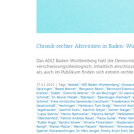
Chronik rechter Aktivitäten in Baden-W
Das ADIZ Baden-Württemberg hält die Demonst
verschwörungsideologisch, inhaltlich anschluss
als auch im Publikum finden sich extrem rechte 
27.12.2025
|
Tags:
"Abstatt"
,
"AfD Baden-Württemberg"
,
"Alexand
Säckingen"
,
"Beate Bahner"
,
"Benjamin Rösch"
,
"Bernhard Eisenhu
Klecker"
,
"Dobel"
,
"Dominik Kettner"
,
"Dr. Jan Bollinger"
,
"Dr. Joach
Schmidt"
,
"Dr. Reiner Miedel"
,
"Eberbach"
,
"Eberdingen-Hochdorf"
,
"
Schmid"
,
"Freie christliche Gemeinde Crailsheim"
,
"Friedemann M
Gesellschaft"
,
"Hechingen"
,
"Heilbronn Türk Ocağı"
,
"Heinrich Koch
"Jagsthausen"
,
"Joachim Kuhs"
,
"Joachim Steyer"
,
"Jochen Staiger"
,
"
"Lukas Steinle"
,
"Martin Rothweiler"
,
"Martina Kempf"
,
"Meßstetten
"Oberstenfeld"
,
"Patrick Andreas Bauer"
,
"Paula Gulde"
,
"Peter Hah
"Ruben Rupp"
,
"Sandro Scheer"
,
"Shlomo Finkelstein"
,
"Studienzen
Kempf"
,
"Walter Müller"
,
"Werner Patzelt"
,
"Wertheim"
,
"Winnende
Spaniel
,
Donaueschingen
,
Dr. Marc Jongen
,
Emely Knorr
,
Emil Sä