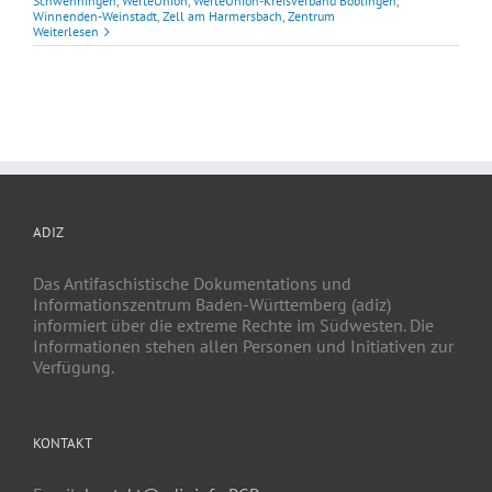
Schwenningen
,
WerteUnion
,
WerteUnion-Kreisverband Böblingen
,
Winnenden-Weinstadt
,
Zell am Harmersbach
,
Zentrum
Weiterlesen
ADIZ
Das Antifaschistische Dokumentations und
Informationszentrum Baden-Württemberg (adiz)
informiert über die extreme Rechte im Südwesten. Die
Informationen stehen allen Personen und Initiativen zur
Verfügung.
KONTAKT