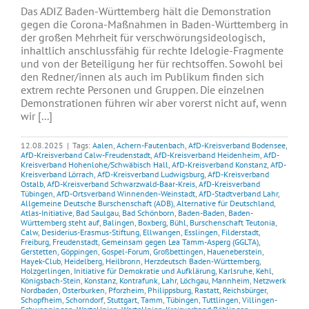
Das ADIZ Baden-Württemberg hält die Demonstration
gegen die Corona-Maßnahmen in Baden-Württemberg in
der großen Mehrheit für verschwörungsideologisch,
inhaltlich anschlussfähig für rechte Idelogie-Fragmente
und von der Beteiligung her für rechtsoffen. Sowohl bei
den Redner/innen als auch im Publikum finden sich
extrem rechte Personen und Gruppen. Die einzelnen
Demonstrationen führen wir aber vorerst nicht auf, wenn
wir [...]
12.08.2025
|
Tags:
Aalen
,
Achern-Fautenbach
,
AfD-Kreisverband Bodensee
,
AfD-Kreisverband Calw-Freudenstadt
,
AfD-Kreisverband Heidenheim
,
AfD-
Kreisverband Hohenlohe/Schwäbisch Hall
,
AfD-Kreisverband Konstanz
,
AfD-
Kreisverband Lörrach
,
AfD-Kreisverband Ludwigsburg
,
AfD-Kreisverband
Ostalb
,
AfD-Kreisverband Schwarzwald-Baar-Kreis
,
AfD-Kreisverband
Tübingen
,
AfD-Ortsverband Winnenden-Weinstadt
,
AfD-Stadtverband Lahr
,
Allgemeine Deutsche Burschenschaft (ADB)
,
Alternative für Deutschland
,
Atlas-Initiative
,
Bad Saulgau
,
Bad Schönborn
,
Baden-Baden
,
Baden-
Württemberg steht auf
,
Balingen
,
Boxberg
,
Bühl
,
Burschenschaft Teutonia
,
Calw
,
Desiderius-Erasmus-Stiftung
,
Ellwangen
,
Esslingen
,
Filderstadt
,
Freiburg
,
Freudenstadt
,
Gemeinsam gegen Lea Tamm-Asperg (GGLTA)
,
Gerstetten
,
Göppingen
,
Gospel-Forum
,
Großbettingen
,
Haueneberstein
,
Hayek-Club
,
Heidelberg
,
Heilbronn
,
Herzdeutsch Baden-Württemberg
,
Holzgerlingen
,
Initiative für Demokratie und Aufklärung
,
Karlsruhe
,
Kehl
,
Königsbach-Stein
,
Konstanz
,
Kontrafunk
,
Lahr
,
Löchgau
,
Mannheim
,
Netzwerk
Nordbaden
,
Osterburken
,
Pforzheim
,
Philippsburg
,
Rastatt
,
Reichsbürger
,
Schopfheim
,
Schorndorf
,
Stuttgart
,
Tamm
,
Tübingen
,
Tuttlingen
,
Villingen-