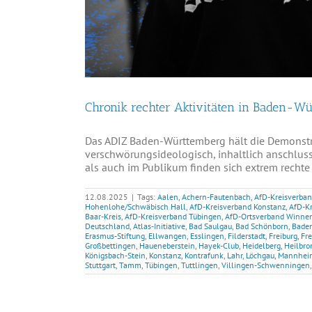
Chronik rechter Aktivitäten in Baden-Wü
Das ADIZ Baden-Württemberg hält die Demonst
verschwörungsideologisch, inhaltlich anschluss
als auch im Publikum finden sich extrem rechte 
12.08.2025
|
Tags:
Aalen
,
Achern-Fautenbach
,
AfD-Kreisverba
Hohenlohe/Schwäbisch Hall
,
AfD-Kreisverband Konstanz
,
AfD-Kr
Baar-Kreis
,
AfD-Kreisverband Tübingen
,
AfD-Ortsverband Winne
Deutschland
,
Atlas-Initiative
,
Bad Saulgau
,
Bad Schönborn
,
Bade
Erasmus-Stiftung
,
Ellwangen
,
Esslingen
,
Filderstadt
,
Freiburg
,
Fr
Großbettingen
,
Haueneberstein
,
Hayek-Club
,
Heidelberg
,
Heilbro
Königsbach-Stein
,
Konstanz
,
Kontrafunk
,
Lahr
,
Löchgau
,
Mannhei
Stuttgart
,
Tamm
,
Tübingen
,
Tuttlingen
,
Villingen-Schwenningen