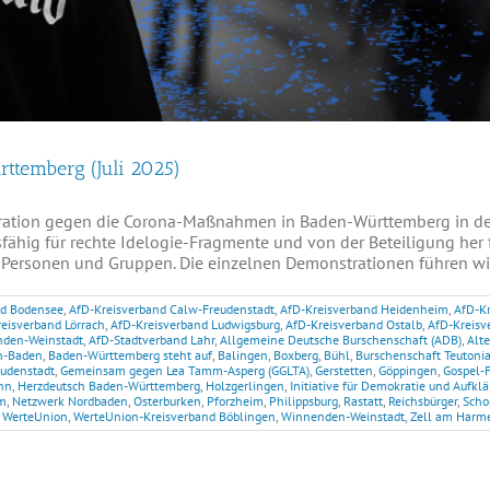
rttemberg (Juli 2025)
ration gegen die Corona-Maßnahmen in Baden-Württemberg in der
fähig für rechte Idelogie-Fragmente und von der Beteiligung her 
Personen und Gruppen. Die einzelnen Demonstrationen führen wir a
nd Bodensee
,
AfD-Kreisverband Calw-Freudenstadt
,
AfD-Kreisverband Heidenheim
,
AfD-K
eisverband Lörrach
,
AfD-Kreisverband Ludwigsburg
,
AfD-Kreisverband Ostalb
,
AfD-Kreisv
nden-Weinstadt
,
AfD-Stadtverband Lahr
,
Allgemeine Deutsche Burschenschaft (ADB)
,
Alte
n-Baden
,
Baden-Württemberg steht auf
,
Balingen
,
Boxberg
,
Bühl
,
Burschenschaft Teutoni
eudenstadt
,
Gemeinsam gegen Lea Tamm-Asperg (GGLTA)
,
Gerstetten
,
Göppingen
,
Gospel-
nn
,
Herzdeutsch Baden-Württemberg
,
Holzgerlingen
,
Initiative für Demokratie und Aufkl
m
,
Netzwerk Nordbaden
,
Osterburken
,
Pforzheim
,
Philippsburg
,
Rastatt
,
Reichsbürger
,
Scho
,
WerteUnion
,
WerteUnion-Kreisverband Böblingen
,
Winnenden-Weinstadt
,
Zell am Harm