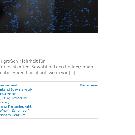
 großen Mehrheit für
für rechtsoffen. Sowohl bei den Redner/innen
ber vorerst nicht auf, wenn wir [...]
reisverband
Weiterlesen
erband Schwarzwald-
rnative für
a
,
Calw
,
Desiderius-
Forum
,
ärung
,
Karlsruhe
,
Kehl
,
pfheim
,
Schorndorf
,
ersbach
,
Zentrum