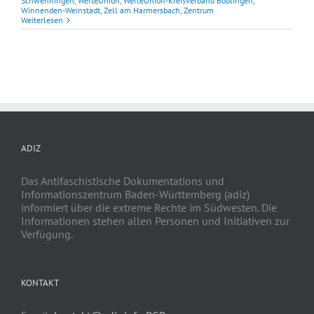
Schwenningen
,
WerteUnion
,
WerteUnion-Kreisverband Böblingen
,
Winnenden-Weinstadt
,
Zell am Harmersbach
,
Zentrum
Weiterlesen
ADIZ
Das Antifaschistische Dokumentations und
Informationszentrum Baden-Württemberg (adiz)
informiert über die extreme Rechte im Südwesten. Die
Informationen stehen allen Personen und Initiativen zur
Verfügung.
KONTAKT