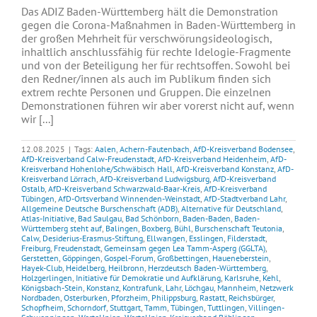
Das ADIZ Baden-Württemberg hält die Demonstration
gegen die Corona-Maßnahmen in Baden-Württemberg in
der großen Mehrheit für verschwörungsideologisch,
inhaltlich anschlussfähig für rechte Idelogie-Fragmente
und von der Beteiligung her für rechtsoffen. Sowohl bei
den Redner/innen als auch im Publikum finden sich
extrem rechte Personen und Gruppen. Die einzelnen
Demonstrationen führen wir aber vorerst nicht auf, wenn
wir [...]
12.08.2025
|
Tags:
Aalen
,
Achern-Fautenbach
,
AfD-Kreisverband Bodensee
,
AfD-Kreisverband Calw-Freudenstadt
,
AfD-Kreisverband Heidenheim
,
AfD-
Kreisverband Hohenlohe/Schwäbisch Hall
,
AfD-Kreisverband Konstanz
,
AfD-
Kreisverband Lörrach
,
AfD-Kreisverband Ludwigsburg
,
AfD-Kreisverband
Ostalb
,
AfD-Kreisverband Schwarzwald-Baar-Kreis
,
AfD-Kreisverband
Tübingen
,
AfD-Ortsverband Winnenden-Weinstadt
,
AfD-Stadtverband Lahr
,
Allgemeine Deutsche Burschenschaft (ADB)
,
Alternative für Deutschland
,
Atlas-Initiative
,
Bad Saulgau
,
Bad Schönborn
,
Baden-Baden
,
Baden-
Württemberg steht auf
,
Balingen
,
Boxberg
,
Bühl
,
Burschenschaft Teutonia
,
Calw
,
Desiderius-Erasmus-Stiftung
,
Ellwangen
,
Esslingen
,
Filderstadt
,
Freiburg
,
Freudenstadt
,
Gemeinsam gegen Lea Tamm-Asperg (GGLTA)
,
Gerstetten
,
Göppingen
,
Gospel-Forum
,
Großbettingen
,
Haueneberstein
,
Hayek-Club
,
Heidelberg
,
Heilbronn
,
Herzdeutsch Baden-Württemberg
,
Holzgerlingen
,
Initiative für Demokratie und Aufklärung
,
Karlsruhe
,
Kehl
,
Königsbach-Stein
,
Konstanz
,
Kontrafunk
,
Lahr
,
Löchgau
,
Mannheim
,
Netzwerk
Nordbaden
,
Osterburken
,
Pforzheim
,
Philippsburg
,
Rastatt
,
Reichsbürger
,
Schopfheim
,
Schorndorf
,
Stuttgart
,
Tamm
,
Tübingen
,
Tuttlingen
,
Villingen-