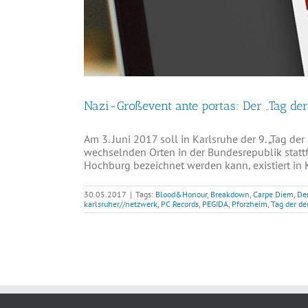
Nazi-Großevent ante portas: Der „Tag der
Am 3. Juni 2017 soll in Karlsruhe der 9. „Tag d
wechselnden Orten in der Bundesrepublik stattf
Hochburg bezeichnet werden kann, existiert in 
30.05.2017
|
Tags:
Blood&Honour
,
Breakdown
,
Carpe Diem
,
Der
karlsruher//netzwerk
,
PC Records
,
PEGIDA
,
Pforzheim
,
Tag der de