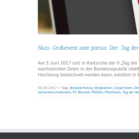
Nazi-Großevent ante portas: Der „Tag der
Am 3. Juni 2017 soll in Karlsruhe der 9. „Tag d
wechselnden Orten in der Bundesrepublik stattf
Hochburg bezeichnet werden kann, existiert in 
30.05.2017
|
Tags:
Blood&Honour
,
Breakdown
,
Carpe Diem
,
Der
karlsruher//netzwerk
,
PC Records
,
PEGIDA
,
Pforzheim
,
Tag der de