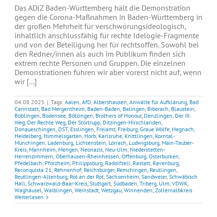
Das ADIZ Baden-Württemberg hält die Demonstration
gegen die Corona-Maßnahmen in Baden-Württemberg in
der großen Mehrheit für verschwörungsideologisch,
inhaltlich anschlussfähig für rechte Idelogie-Fragmente
und von der Beteiligung her für rechtsoffen. Sowohl bei
den Redner/innen als auch im Publikum finden sich
extrem rechte Personen und Gruppen. Die einzelnen
Demonstrationen führen wir aber vorerst nicht auf, wenn
wir [...]
04.08.2025
|
Tags:
Aalen
,
AfD
,
Albershausen
,
Anwälte für Aufklärung
,
Bad
Cannstatt
,
Bad Mergentheim
,
Baden-Baden
,
Balingen
,
Biberach
,
Blaustein
,
Böblingen
,
Bodensee
,
Bötzingen
,
Brothers of Honour
,
Denzlingen
,
Der III.
Weg
,
Der Rechte Weg
,
Der Störtrupp
,
Ditzingen-Hirschlanden
,
Donaueschingen
,
DST
,
Esslingen
,
Freiamt
,
Freiburg
,
Graue Wölfe
,
Hegnach
,
Heidelberg
,
Himmelsgarten
,
Horb
,
Karlsruhe
,
Knittlingen
,
Korntal-
Münchingen
,
Ladenburg
,
Lichtenstein
,
Lörrach
,
Ludwigsburg
,
Main-Tauber-
Kreis
,
Mannheim
,
Mengen
,
Neonazis
,
Neu-Ulm
,
Niederstetten-
Herrenzimmern
,
Oberhausen-Rheinhessen
,
Offenburg
,
Osterburken
,
Pfedelbach
,
Pforzheim
,
Philippsburg
,
Radolfzell
,
Rastatt
,
Ravenburg
,
Reconquista 21
,
Rehnenhof
,
Reichsbürger
,
Remchingen
,
Reutlingen
,
Reutlingen-Altenburg
,
Rot an der Rot
,
Sachsenheim
,
Sandweier
,
Schwäbisch
Hall
,
Schwarzwald-Baar-Kreis
,
Stuttgart
,
Südbaden
,
Triberg
,
Ulm
,
VDWK
,
Waghäusel
,
Waiblingen
,
Weinstadt
,
Wetzgau
,
Winnenden
,
Zollernalbkreis
Weiterlesen