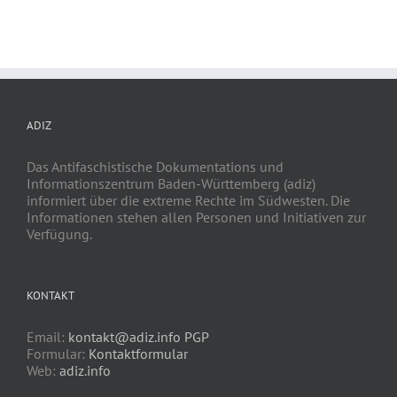
ADIZ
Das Antifaschistische Dokumentations und
Informationszentrum Baden-Württemberg (adiz)
informiert über die extreme Rechte im Südwesten. Die
Informationen stehen allen Personen und Initiativen zur
Verfügung.
KONTAKT
Email:
kontakt@adiz.info
PGP
Formular:
Kontaktformular
Web:
adiz.info