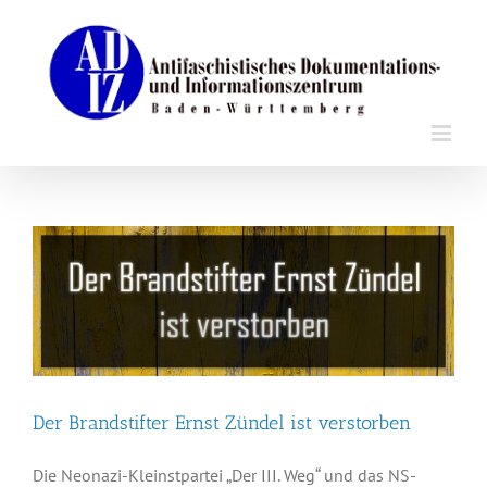
Zum
Inhalt
springen
Der Brandstifter Ernst Zündel ist verstorben
Die Neonazi-Kleinstpartei „Der III. Weg“ und das NS-