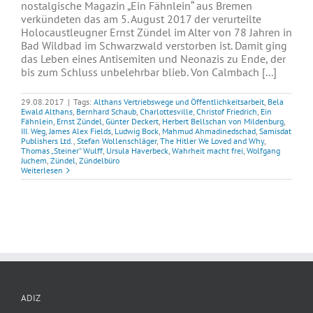
nostalgische Magazin „Ein Fähnlein“ aus Bremen
verkündeten das am 5. August 2017 der verurteilte
Holocaustleugner Ernst Zündel im Alter von 78 Jahren in
Bad Wildbad im Schwarzwald verstorben ist. Damit ging
das Leben eines Antisemiten und Neonazis zu Ende, der
bis zum Schluss unbelehrbar blieb. Von Calmbach [...]
29.08.2017
|
Tags:
Althans Vertriebswege und Öffentlichkeitsarbeit
,
Bela
Ewald Althans
,
Bernhard Schaub
,
Charlottesville
,
Christof Friedrich
,
Ein
Fähnlein
,
Ernst Zündel
,
Günter Deckert
,
Herbert Bellschan von Mildenburg
,
III. Weg
,
James Alex Fields
,
Ludwig Bock
,
Mahmud Ahmadinedschad
,
Samisdat
Publishers Ltd.
,
Stefan Wollenschläger
,
The Hitler We Loved and Why
,
Thomas „Steiner“ Wulff
,
Ursula Haverbeck
,
Wahrheit macht frei
,
Wolfgang
Juchem
,
Zündel
,
Zündelbüro
Weiterlesen
ADIZ