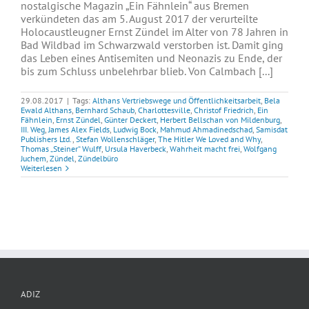
nostalgische Magazin „Ein Fähnlein“ aus Bremen
verkündeten das am 5. August 2017 der verurteilte
Holocaustleugner Ernst Zündel im Alter von 78 Jahren in
Bad Wildbad im Schwarzwald verstorben ist. Damit ging
das Leben eines Antisemiten und Neonazis zu Ende, der
bis zum Schluss unbelehrbar blieb. Von Calmbach [...]
29.08.2017
|
Tags:
Althans Vertriebswege und Öffentlichkeitsarbeit
,
Bela
Ewald Althans
,
Bernhard Schaub
,
Charlottesville
,
Christof Friedrich
,
Ein
Fähnlein
,
Ernst Zündel
,
Günter Deckert
,
Herbert Bellschan von Mildenburg
,
III. Weg
,
James Alex Fields
,
Ludwig Bock
,
Mahmud Ahmadinedschad
,
Samisdat
Publishers Ltd.
,
Stefan Wollenschläger
,
The Hitler We Loved and Why
,
Thomas „Steiner“ Wulff
,
Ursula Haverbeck
,
Wahrheit macht frei
,
Wolfgang
Juchem
,
Zündel
,
Zündelbüro
Weiterlesen
ADIZ