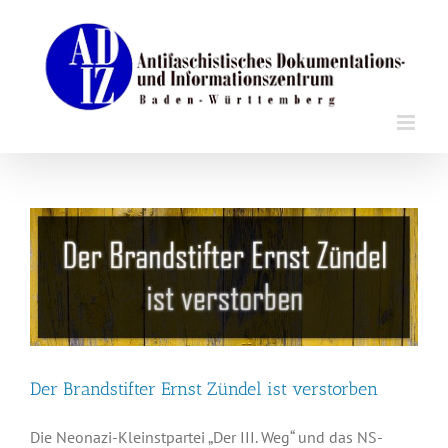
Zum
Inhalt
springen
Der Brandstifter Ernst Zündel ist verstorben
Die Neonazi-Kleinstpartei „Der III. Weg“ und das NS-