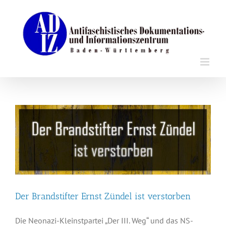
Zum
Inhalt
springen
Der Brandstifter Ernst Zündel ist verstorben
Die Neonazi-Kleinstpartei „Der III. Weg“ und das NS-