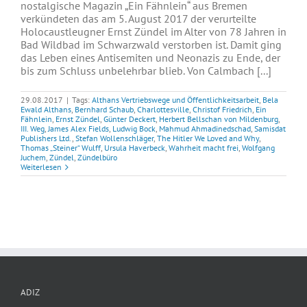
nostalgische Magazin „Ein Fähnlein“ aus Bremen
verkündeten das am 5. August 2017 der verurteilte
Holocaustleugner Ernst Zündel im Alter von 78 Jahren in
Bad Wildbad im Schwarzwald verstorben ist. Damit ging
das Leben eines Antisemiten und Neonazis zu Ende, der
bis zum Schluss unbelehrbar blieb. Von Calmbach [...]
29.08.2017
|
Tags:
Althans Vertriebswege und Öffentlichkeitsarbeit
,
Bela
Ewald Althans
,
Bernhard Schaub
,
Charlottesville
,
Christof Friedrich
,
Ein
Fähnlein
,
Ernst Zündel
,
Günter Deckert
,
Herbert Bellschan von Mildenburg
,
III. Weg
,
James Alex Fields
,
Ludwig Bock
,
Mahmud Ahmadinedschad
,
Samisdat
Publishers Ltd.
,
Stefan Wollenschläger
,
The Hitler We Loved and Why
,
Thomas „Steiner“ Wulff
,
Ursula Haverbeck
,
Wahrheit macht frei
,
Wolfgang
Juchem
,
Zündel
,
Zündelbüro
Weiterlesen
ADIZ