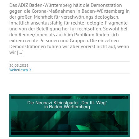
Das ADIZ Baden-Württemberg hält die Demonstration
gegen die Corona-Maßnahmen in Baden-Württemberg in
der großen Mehrheit für verschwörungsideologisch,
inhaltlich anschlussfähig für rechte Idelogie-Fragmente
und von der Beteiligung her für rechtsoffen. Sowohl bei
den Redner/innen als auch im Publikum finden sich
extrem rechte Personen und Gruppen. Die einzelnen
Demonstrationen führen wir aber vorerst nicht auf, wenn
wir [...]
30.05.2023
Weiterlesen