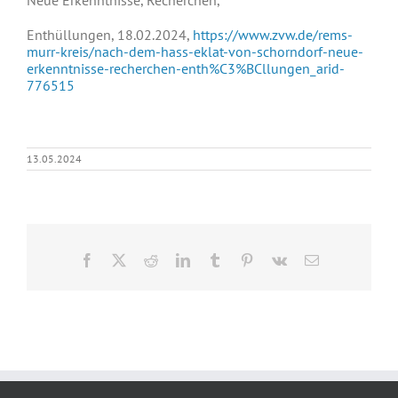
Neue Erkenntnisse, Recherchen,
Enthüllungen, 18.02.2024,
https://www.zvw.de/rems-
murr-kreis/nach-dem-hass-eklat-von-schorndorf-neue-
erkenntnisse-recherchen-enth%C3%BCllungen_arid-
776515
13.05.2024
Facebook
X
Reddit
LinkedIn
Tumblr
Pinterest
Vk
E-
Mail