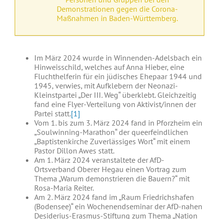
Demonstrationen gegen die Corona-
Maßnahmen in Baden-Württemberg.
Im März 2024 wurde in Winnenden-Adelsbach ein
Hinweisschild, welches auf Anna Hieber, eine
Fluchthelferin für ein jüdisches Ehepaar 1944 und
1945, verwies, mit Aufklebern der Neonazi-
Kleinstpartei „Der III. Weg“ überklebt. Gleichzeitig
fand eine Flyer-Verteilung von Aktivist/innen der
Partei statt.
[1]
Vom 1. bis zum 3. März 2024 fand in Pforzheim ein
„Soulwinning-Marathon“ der queerfeindlichen
„Baptistenkirche Zuverlässiges Wort“ mit einem
Pastor Dillon Awes statt.
Am 1. März 2024 veranstaltete der AfD-
Ortsverband Oberer Hegau einen Vortrag zum
Thema „Warum demonstrieren die Bauern?“ mit
Rosa-Maria Reiter.
Am 2. März 2024 fand im „Raum Friedrichshafen
(Bodensee)“ ein Wochenendseminar der AfD-nahen
Desiderius-Erasmus-Stiftung zum Thema „Nation