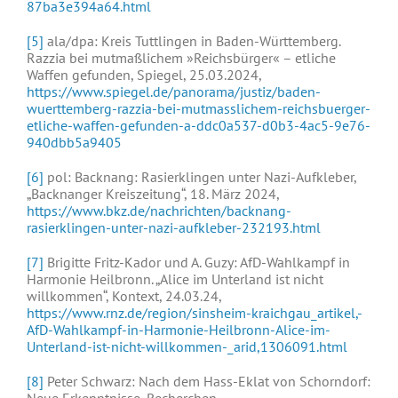
87ba3e394a64.html
[5]
ala/dpa: Kreis Tuttlingen in Baden-Württemberg.
Razzia bei mutmaßlichem »Reichsbürger« – etliche
Waffen gefunden, Spiegel, 25.03.2024,
https://www.spiegel.de/panorama/justiz/baden-
wuerttemberg-razzia-bei-mutmasslichem-reichsbuerger-
etliche-waffen-gefunden-a-ddc0a537-d0b3-4ac5-9e76-
940dbb5a9405
[6]
pol: Backnang: Rasierklingen unter Nazi-Aufkleber,
„Backnanger Kreiszeitung“, 18. März 2024,
https://www.bkz.de/nachrichten/backnang-
rasierklingen-unter-nazi-aufkleber-232193.html
[7]
Brigitte Fritz-Kador und A. Guzy: AfD-Wahlkampf in
Harmonie Heilbronn. „Alice im Unterland ist nicht
willkommen“, Kontext, 24.03.24,
https://www.rnz.de/region/sinsheim-kraichgau_artikel,-
AfD-Wahlkampf-in-Harmonie-Heilbronn-Alice-im-
Unterland-ist-nicht-willkommen-_arid,1306091.html
[8]
Peter Schwarz: Nach dem Hass-Eklat von Schorndorf: