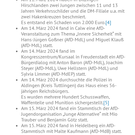
Hirschlanden zwei Jungen zwischen 11 und 13
Jahren Verkehrsschilder und die DM-Filiale u.a. mit
zwei Hakenkreuzen beschmiert.
Es entstand ein Schaden von 2.000 Euro.
[4]
Am 14. März 2024 fand in Calw eine AfD-
Veranstaltung zum Thema „Innere Sicherheit“ mit
Hans-Jürgen Goßner (AfD-MdL) und Miguel Klauß
(AfD-MdL) statt.
Am 14. März 2024 fand im
Kongresszentrum/Kursaal in Freudenstadt ein AfD-
Bürgerdialog mit Anton Baron (AfD-MdL), Joachim
Steyer (AfD-MdL), Uwe Hellstern (AfD-MdL) und
Sylvia Limmer (AfD-MdEP) statt.
Am 14. März 2024 durchsuchte die Polizei in
Aldingen (Kreis Tuttlingen) das Haus eines 56-
jährigen Reichsbürgers.
Es wurden mehrere Hundert Schusswaffen,
Waffenteile und Munition sichergestellt.
[5]
Am 15. März 2024 fand ein Stammtisch der AfD-
Jugendorganisation „Junge Alternative“ mit Mio
Trauber und Benjamin Götz statt.
Am 15. März 2024 fand in Heidelberg ein AfD-
Stammtisch mit Malte Kaufmann (AfD-MdB) statt.