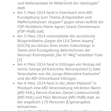
und Nationalstaat im Widerstreit der Ideologien“
statt.
Am 3. März 2024 fand in Ebersbach eine AfD-
Kundgebung zum Thema „Kriegstreiber und
Waffenlobbyisten stoppen“ gegen einen Auftritt der
FDP-Politikerin Marie-Agnes Strack-Zimmermann
(FDP-MdB) statt.
Am 3. März 2024 veranstaltete die rassistische
Bürgerinitiative „Gegen die LEA Tamm-Asperg“
(GGLTA) aus Anlass ihres ersten Geburtstags in
Tamm eine Kundgebung. Aktivist/innen der
Neonazi-Kleinstpartei „Der III. Weg“ verteilten Flyer.
[2]
Am 4. März 2024 fand in Ettlingen ein Vortrag mit
Jannis George (JA Karlsruhe, Reconquista21) statt.
Veranstalter war die „Junge Alternative Karlsruhe“
und der AfD-Ortsverband Ettlingen.
Am 4. März 2024 fand in der „Alten Mälzerei“ in
Mosbach eine AfD-Veranstaltung mit Anton Baron
(AfD-MdL), Dennis Klecker, Daniel Lindenschmidt
(AfD-MdL) und Marc Bernhard (AfD-MdB) statt, an
der angeblich 170 Personen (Eigenangabe)
teilnahmen.