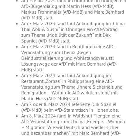
Am 5. März 2024 fand im Uditorium in Uhingen ein
AfD-Bürgerdialog mit Martin Hess (AfD-MdB),
Markus Frohnmaier (AfD-MdB) und Marc Bernhard
(AfD-MdB) statt.
Am 7. März 2024 fand laut Ankündigung im „China
Thai Wok & Sushi“ in Öhringen ein AfD-Vortrag
zum Thema „Mobilität der Zukunft“ mit Dirk
Spaniel (AfD-MdB) statt.
Am 7. März 2024 fand in Reutlingen eine AfD-
Veranstaltung zum Thema „Gegen
Deindustrialisierung und Wohlstandsverlust!
Lösungswege der AfD“ mit Marc Bernhard (AfD-
MdB) statt.
Am 7. März 2024 fand laut Ankündigung im
Restaurant „Zorbas“ in Philippsburg eine AfD-
Veranstaltung zum Thema „Innere Sicherheit und
Remigration – Wofür die AfD wirklich steht“ mit
Martin Hess (AfD-MdB) statt.
Am 7. oder 8. März 2024 referierte Dirk Spaniel
(AfD-MdB) beim AfD-Stammtisch in Hohenlohe.
Am 8. März 2024 fand in Waldshut-Tiengen eine
AfD-Veranstaltung zum Thema „Energie – Wohnen
– Migration. Wie wir Deutschland wieder sicher
und bezahlbar machen“ mit Marc Bernhard (AfD-