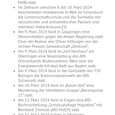
MdB) statt.
Im Zeitraum zwischen 8. bis 10. März 2024
beschmierten Unbekannte in Weil im Schönbuch
die Gemeinschaftsschule und die Turnhalle mit
rassistischen und antisemitischen Parolen und
mehreren Hakenkreuzen.
[3]
Am 9. März 2024 fand in Göppingen eine
Demonstration gegen die Ampel-Regierung statt.
Einer der Redner war Oliver Hilburger von der
rechten Pseudo-Gewerkschaft „Zentrum“.
Am 9. März 2024 fand im „Hof Neuhaus“ am
Überlingen eine Veranstaltung des AfD-
Ortsverbands Bodenseekreis-West über die
Energiewende mit Axel Keib aus Bayern statt.
Am 9. März 2024 fand in der Gaststätte des TSV
Bisingen die Kreisvorstandswahl der AfD
Zollernalb statt.
Am 10. März 2024 fand im „Raum Ulm“ eine
Wanderung der Identitären-Gruppe „Reconquista
21“ statt.
Am 11. März 2024 fand in Engen eine AfD-
Buchvorstellung „Schicksalsfrage Migration“ mit
Bernhard Zimniok (AfD-MdEP) statt.
Am 11. März 2024 haben in Ditzingen-