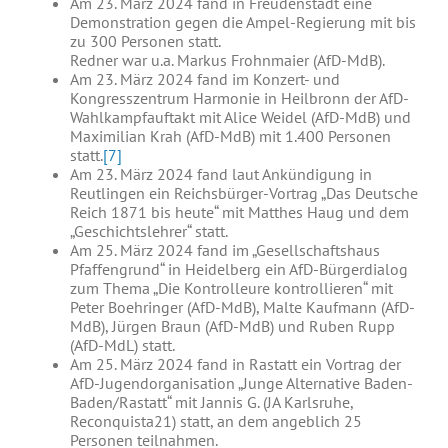
Am 23. März 2024 fand in Freudenstadt eine
Demonstration gegen die Ampel-Regierung mit bis
zu 300 Personen statt.
Redner war u.a. Markus Frohnmaier (AfD-MdB).
Am 23. März 2024 fand im Konzert- und
Kongresszentrum Harmonie in Heilbronn der AfD-
Wahlkampfauftakt mit Alice Weidel (AfD-MdB) und
Maximilian Krah (AfD-MdB) mit 1.400 Personen
statt.
[7]
Am 23. März 2024 fand laut Ankündigung in
Reutlingen ein Reichsbürger-Vortrag „Das Deutsche
Reich 1871 bis heute“ mit Matthes Haug und dem
„Geschichtslehrer“ statt.
Am 25. März 2024 fand im „Gesellschaftshaus
Pfaffengrund“ in Heidelberg ein AfD-Bürgerdialog
zum Thema „Die Kontrolleure kontrollieren“ mit
Peter Boehringer (AfD-MdB), Malte Kaufmann (AfD-
MdB), Jürgen Braun (AfD-MdB) und Ruben Rupp
(AfD-MdL) statt.
Am 25. März 2024 fand in Rastatt ein Vortrag der
AfD-Jugendorganisation „Junge Alternative Baden-
Baden/Rastatt“ mit Jannis G. (JA Karlsruhe,
Reconquista21) statt, an dem angeblich 25
Personen teilnahmen.