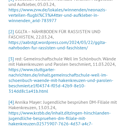
und Aufkleber, 05.03.24,
https://www.zvw.de/lokales/winnenden/neonazis-
verteilen-flugbl%C3%A4tter-und-aufkleber-in-
winnenden_arid-783977
[2]
GGLTA – NÄHRBODEN FÜR RASSISTEN UND
FASCHISTEN, 22.03.24,
https://aabstgt.wordpress.com/2024/03/22/gglta-
nahrboden-fur-rassisten-und-faschisten/
[3]
red: Gemeinschaftschule Weil im Schönbuch. Wände
mit Hakenkreuzen und Parolen beschmiert, 11.03.2024,
https://www.stuttgarter-
nachrichten.de/inhalt.gemeinschaftschule-weil-im-
schoenbuch-waende-mit-hakenkreuzen-und-parolen-
beschmiert.e1f04374-f05d-42b9-8e10-
314dd8c1a41b.html
[4]
Annika Mayer: Jugendliche besprühen DM-Filiale mit
Hakenkreuzen, 13.03.24,
https://www.krzbb.de/inhalt.ditzingen-hirschlanden-
jugendliche-bespruehen-dm-filiale-mit-
hakenkreuzen.02575907-7626-4d37-a4c7-