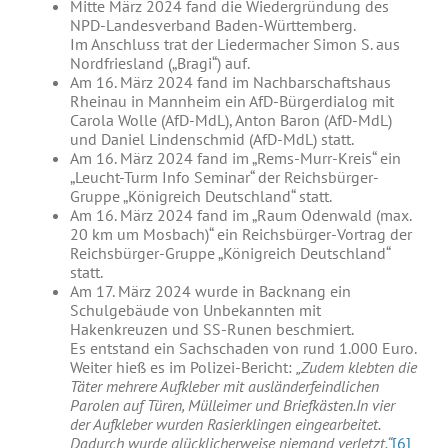
Mitte März 2024 fand die Wiedergründung des
NPD-Landesverband Baden-Württemberg.
Im Anschluss trat der Liedermacher Simon S. aus
Nordfriesland („Bragi“) auf.
Am 16. März 2024 fand im Nachbarschaftshaus
Rheinau in Mannheim ein AfD-Bürgerdialog mit
Carola Wolle (AfD-MdL), Anton Baron (AfD-MdL)
und Daniel Lindenschmid (AfD-MdL) statt.
Am 16. März 2024 fand im „Rems-Murr-Kreis“ ein
„Leucht-Turm Info Seminar“ der Reichsbürger-
Gruppe „Königreich Deutschland“ statt.
Am 16. März 2024 fand im „Raum Odenwald (max.
20 km um Mosbach)“ ein Reichsbürger-Vortrag der
Reichsbürger-Gruppe „Königreich Deutschland“
statt.
Am 17. März 2024 wurde in Backnang ein
Schulgebäude von Unbekannten mit
Hakenkreuzen und SS-Runen beschmiert.
Es entstand ein Sachschaden von rund 1.000 Euro.
Weiter hieß es im Polizei-Bericht:
„Zudem klebten die
Täter mehrere Aufkleber mit ausländerfeindlichen
Parolen auf Türen, Mülleimer und Briefkästen.
In vier
der Aufkleber wurden Rasierklingen eingearbeitet.
Dadurch wurde glücklicherweise niemand verletzt.“
[6]