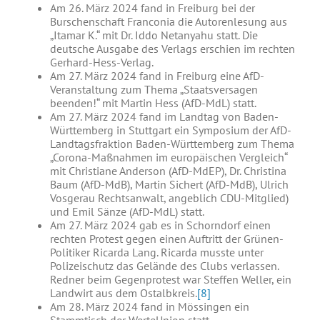
Am 26. März 2024 fand in Freiburg bei der
Burschenschaft Franconia die Autorenlesung aus
„Itamar K.“ mit Dr. Iddo Netanyahu statt. Die
deutsche Ausgabe des Verlags erschien im rechten
Gerhard-Hess-Verlag.
Am 27. März 2024 fand in Freiburg eine AfD-
Veranstaltung zum Thema „Staatsversagen
beenden!“ mit Martin Hess (AfD-MdL) statt.
Am 27. März 2024 fand im Landtag von Baden-
Württemberg in Stuttgart ein Symposium der AfD-
Landtagsfraktion Baden-Württemberg zum Thema
„Corona-Maßnahmen im europäischen Vergleich“
mit Christiane Anderson (AfD-MdEP), Dr. Christina
Baum (AfD-MdB), Martin Sichert (AfD-MdB), Ulrich
Vosgerau Rechtsanwalt, angeblich CDU-Mitglied)
und Emil Sänze (AfD-MdL) statt.
Am 27. März 2024 gab es in Schorndorf einen
rechten Protest gegen einen Auftritt der Grünen-
Politiker Ricarda Lang. Ricarda musste unter
Polizeischutz das Gelände des Clubs verlassen.
Redner beim Gegenprotest war Steffen Weller, ein
Landwirt aus dem Ostalbkreis.
[8]
Am 28. März 2024 fand in Mössingen ein