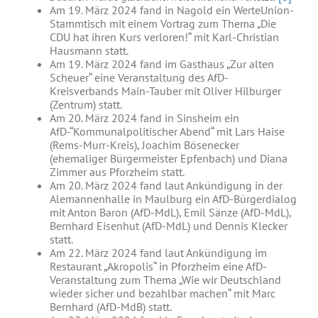
Am 19. März 2024 fand in Nagold ein WerteUnion-
Stammtisch mit einem Vortrag zum Thema „Die
CDU hat ihren Kurs verloren!“ mit Karl-Christian
Hausmann statt.
Am 19. März 2024 fand im Gasthaus „Zur alten
Scheuer“ eine Veranstaltung des AfD-
Kreisverbands Main-Tauber mit Oliver Hilburger
(Zentrum) statt.
Am 20. März 2024 fand in Sinsheim ein
AfD-“Kommunalpolitischer Abend“ mit Lars Haise
(Rems-Murr-Kreis), Joachim Bösenecker
(ehemaliger Bürgermeister Epfenbach) und Diana
Zimmer aus Pforzheim statt.
Am 20. März 2024 fand laut Ankündigung in der
Alemannenhalle in Maulburg ein AfD-Bürgerdialog
mit Anton Baron (AfD-MdL), Emil Sänze (AfD-MdL),
Bernhard Eisenhut (AfD-MdL) und Dennis Klecker
statt.
Am 22. März 2024 fand laut Ankündigung im
Restaurant „Akropolis“ in Pforzheim eine AfD-
Veranstaltung zum Thema „Wie wir Deutschland
wieder sicher und bezahlbar machen“ mit Marc
Bernhard (AfD-MdB) statt.