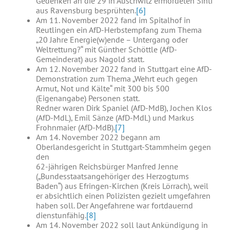
Gedenken an die 29 in Auschwitz ermordeten Sinti
aus Ravensburg besprühten.
[6]
Am 11. November 2022 fand im Spitalhof in
Reutlingen ein AfD-Herbstempfang zum Thema
„20 Jahre Energie(w)ende – Untergang oder
Weltrettung?“ mit Günther Schöttle (AfD-
Gemeinderat) aus Nagold statt.
Am 12. November 2022 fand in Stuttgart eine AfD-
Demonstration zum Thema „Wehrt euch gegen
Armut, Not und Kälte“ mit 300 bis 500
(Eigenangabe) Personen statt.
Redner waren Dirk Spaniel (AfD-MdB), Jochen Klos
(AfD-MdL), Emil Sänze (AfD-MdL) und Markus
Frohnmaier (AfD-MdB).
[7]
Am 14. November 2022 begann am
Oberlandesgericht in Stuttgart-Stammheim gegen
den
62-jährigen Reichsbürger Manfred Jenne
(„Bundesstaatsangehöriger des Herzogtums
Baden“) aus Efringen-Kirchen (Kreis Lörrach), weil
er absichtlich einen Polizisten gezielt umgefahren
haben soll. Der Angefahrene war fortdauernd
dienstunfähig.
[8]
Am 14. November 2022 soll laut Ankündigung in