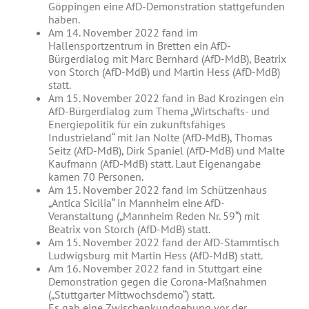
Göppingen eine AfD-Demonstration stattgefunden
haben.
Am 14. November 2022 fand im
Hallensportzentrum in Bretten ein AfD-
Bürgerdialog mit Marc Bernhard (AfD-MdB), Beatrix
von Storch (AfD-MdB) und Martin Hess (AfD-MdB)
statt.
Am 15. November 2022 fand in Bad Krozingen ein
AfD-Bürgerdialog zum Thema „Wirtschafts- und
Energiepolitik für ein zukunftsfähiges
Industrieland“ mit Jan Nolte (AfD-MdB), Thomas
Seitz (AfD-MdB), Dirk Spaniel (AfD-MdB) und Malte
Kaufmann (AfD-MdB) statt. Laut Eigenangabe
kamen 70 Personen.
Am 15. November 2022 fand im Schützenhaus
„Antica Sicilia“ in Mannheim eine AfD-
Veranstaltung („Mannheim Reden Nr. 59“) mit
Beatrix von Storch (AfD-MdB) statt.
Am 15. November 2022 fand der AfD-Stammtisch
Ludwigsburg mit Martin Hess (AfD-MdB) statt.
Am 16. November 2022 fand in Stuttgart eine
Demonstration gegen die Corona-Maßnahmen
(„Stuttgarter Mittwochsdemo“) statt.
Es gab eine Zwischenkundgebung vor der