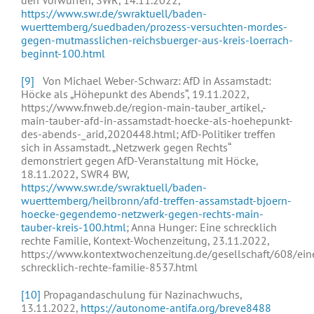
den Vorwürfen, SWR, 14.11.2022,
https://www.swr.de/swraktuell/baden-
wuerttemberg/suedbaden/prozess-versuchten-mordes-
gegen-mutmasslichen-reichsbuerger-aus-kreis-loerrach-
beginnt-100.html
[9]
Von Michael Weber-Schwarz: AfD in Assamstadt:
Höcke als „Höhepunkt des Abends“, 19.11.2022,
https://www.fnweb.de/region-main-tauber_artikel,-
main-tauber-afd-in-assamstadt-hoecke-als-hoehepunkt-
des-abends-_arid,2020448.html; AfD-Politiker treffen
sich in Assamstadt. „Netzwerk gegen Rechts“
demonstriert gegen AfD-Veranstaltung mit Höcke,
18.11.2022, SWR4 BW,
https://www.swr.de/swraktuell/baden-
wuerttemberg/heilbronn/afd-treffen-assamstadt-bjoern-
hoecke-gegendemo-netzwerk-gegen-rechts-main-
tauber-kreis-100.html
; Anna Hunger: Eine schrecklich
rechte Familie, Kontext-Wochenzeitung, 23.11.2022,
https://www.kontextwochenzeitung.de/gesellschaft/608/ein
schrecklich-rechte-familie-8537.html
[10]
Propagandaschulung für Nazinachwuchs,
13.11.2022,
https://autonome-antifa.org/breve8488