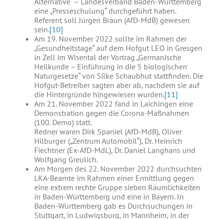
Alternative“ – Landesverband Baden-Württemberg
eine „Presseschulung“ durchgeführt haben.
Referent soll Jürgen Braun (AfD-MdB) gewesen
sein.
[10]
Am 19. November 2022 sollte im Rahmen der
„Gesundheitstage“ auf dem Hofgut LEO in Gresgen
in Zell im Wisental der Vortrag „Germanische
Heilkunde – Einführung in die 5 biologischen
Naturgesetze“ von Silke Schaubhut stattfinden. Die
Hofgut-Betreiber sagten aber ab, nachdem sie auf
die Hintergründe hingewiesen wurden.
[11]
Am 21. November 2022 fand in Laichingen eine
Demonstration gegen die Corona-Maßnahmen
(100. Demo) statt.
Redner waren Dirk Spaniel (AfD-MdB), Oliver
Hilburger („Zentrum Automobil“), Dr. Heinrich
Fiechtner (Ex-AfD-MdL), Dr. Daniel Langhans und
Wolfgang Greulich.
Am Morgen des 22. November 2022 durchsuchten
LKA-Beamte im Rahmen einer Ermittlung gegen
eine extrem rechte Gruppe sieben Räumlichkeiten
in Baden-Württemberg und eine in Bayern. In
Baden-Württemberg gab es Durchsuchungen in
Stuttgart, in Ludwigsburg, in Mannheim, in der