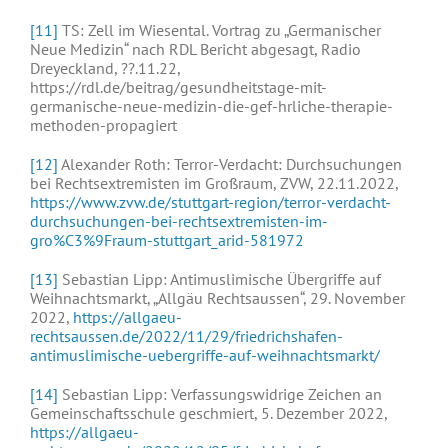
[11]
TS: Zell im Wiesental. Vortrag zu „Germanischer
Neue Medizin“ nach RDL Bericht abgesagt, Radio
Dreyeckland, ??.11.22,
https://rdl.de/beitrag/gesundheitstage-mit-
germanische-neue-medizin-die-gef-hrliche-therapie-
methoden-propagiert
[12]
Alexander Roth: Terror-Verdacht: Durchsuchungen
bei Rechtsextremisten im Großraum, ZVW, 22.11.2022,
https://www.zvw.de/stuttgart-region/terror-verdacht-
durchsuchungen-bei-rechtsextremisten-im-
gro%C3%9Fraum-stuttgart_arid-581972
[13]
Sebastian Lipp: Antimuslimische Übergriffe auf
Weihnachtsmarkt, „Allgäu Rechtsaussen“, 29. November
2022,
https://allgaeu-
rechtsaussen.de/2022/11/29/friedrichshafen-
antimuslimische-uebergriffe-auf-weihnachtsmarkt/
[14]
Sebastian Lipp: Verfassungswidrige Zeichen an
Gemeinschaftsschule geschmiert, 5. Dezember 2022,
https://allgaeu-