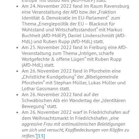
Europa“ mit Guido Reil (AfD-MdEP) statt.
Am 24. November 2022 fand im Raum Ravensburg
eine Veranstaltung der AfD bzw. der „Fraktion
Identität & Demokratie im EU-Parlament“ zum
Thema „Energiepolitik der EU – Blackout für
Wohlstand und Wirtschaftsstandort“ mit Markus
Buchheit (AfD-MdEP), Daniel Lindenschmidt (AfD-
MdL) und Ruben Rupp (AfD-MdL) statt.
Am 25. November 2022 fand in Freiburg eine AfD-
Veranstaltung zum Thema „Intrigen, scharfe
Wortgefechte & offene Lügen“ mit Ruben Rupp
(AfD-MdL) statt.
Am 26. November 2022 fand in Pforzheim eine
„Christliche Kundgebung“ der „Bibelgemeinde
Pforzheim“ mit Stephan Müller, Lukas Müller und
Lothar Gassmann statt.
Am 26. November 2022 fand auf der
Schwäbischen Alb ein Wandertag der „Identitären
Bewegung“ statt.
Am 26. November 2022 warf in Friedrichshafen auf
dem Weihnachtsmarkt in Friedrichshafen
„eine
aggressive Frau mit antimuslimischen Beleidigungen
um sich und versucht, Kopfbedeckungen von Köpfen zu
reißen.“
[13]