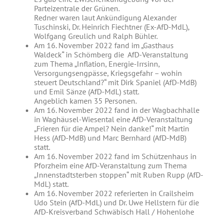
Parteizentrale der Grünen.
Redner waren laut Ankündigung Alexander
Tuschinski, Dr. Heinrich Fiechtner (Ex-AfD-MdL),
Wolfgang Greulich und Ralph Bühler.
Am 16. November 2022 fand im „Gasthaus
Waldeck“ in Schömberg die AfD-Veranstaltung
zum Thema „Inflation, Energie-Irrsinn,
Versorgungsengpässe, Kriegsgefahr – wohin
steuert Deutschland?“ mit Dirk Spaniel (AfD-MdB)
und Emil Sänze (AfD-MdL) statt.
Angeblich kamen 35 Personen.
Am 16. November 2022 fand in der Wagbachhalle
in Waghäusel-Wiesental eine AfD-Veranstaltung
„Frieren für die Ampel? Nein danke!“ mit Martin
Hess (AfD-MdB) und Marc Bernhard (AfD-MdB)
statt.
Am 16. November 2022 fand im Schützenhaus in
Pforzheim eine AfD-Veranstaltung zum Thema
„Innenstadtsterben stoppen“ mit Ruben Rupp (AfD-
MdL) statt.
Am 16. November 2022 referierten in Crailsheim
Udo Stein (AfD-MdL) und Dr. Uwe Hellstern für die
AfD-Kreisverband Schwäbisch Hall / Hohenlohe