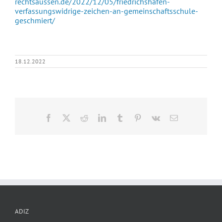
rechtsaussen.de/2022/12/05/friedrichshafen-
verfassungswidrige-zeichen-an-gemeinschaftsschule-
geschmiert/
18.12.2022
Facebook
X
Reddit
LinkedIn
Tumblr
Pinterest
Vk
E-
Mail
ADIZ