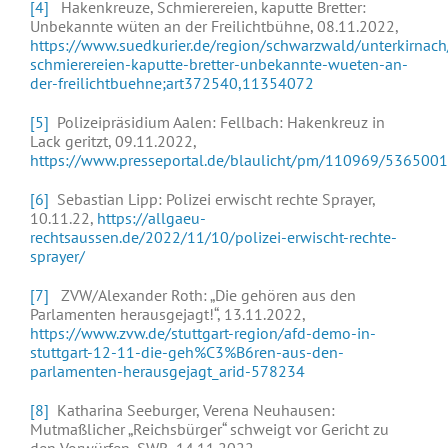
[4]
Hakenkreuze, Schmierereien, kaputte Bretter:
Unbekannte wüten an der Freilichtbühne, 08.11.2022,
https://www.suedkurier.de/region/schwarzwald/unterkirnac
schmierereien-kaputte-bretter-unbekannte-wueten-an-
der-freilichtbuehne;art372540,11354072
[5]
Polizeipräsidium Aalen: Fellbach: Hakenkreuz in
Lack geritzt, 09.11.2022,
https://www.presseportal.de/blaulicht/pm/110969/5365001
[6]
Sebastian Lipp: Polizei erwischt rechte Sprayer,
10.11.22,
https://allgaeu-
rechtsaussen.de/2022/11/10/polizei-erwischt-rechte-
sprayer/
[7]
ZVW/Alexander Roth: „Die gehören aus den
Parlamenten herausgejagt!“, 13.11.2022,
https://www.zvw.de/stuttgart-region/afd-demo-in-
stuttgart-12-11-die-geh%C3%B6ren-aus-den-
parlamenten-herausgejagt_arid-578234
[8]
Katharina Seeburger, Verena Neuhausen:
Mutmaßlicher „Reichsbürger“ schweigt vor Gericht zu