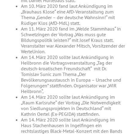
mit Daniel Hurlebaus statt.
Am 10. März 2020 fand laut Ankündigung im
„Brauhaus Klose“ eine AfD-Veranstaltung zum
Thema „Gender – der deutsche Wahnsinn!“ mit
Rüdiger Klos (AfD-MdL) statt.
Am 11. März 2020 fand im „Welde Stammhaus“ in
Schwetzingen der Vortrag „Was muss gute
Bildungspolitik leisten?“ mit Josef Kraus statt.
Veranstalter war Alexander Mitsch, Vorsitzender der
WerteUnion.
Am 14. März 2020 sollte laut Ankündigung in
Heilbronn die Vortragsveranstaltung „Tag der
deutsch-kroatischen Freundschaft“ mit Dr.
Tomislav Sunic zum Thema „Der
Bevölkerungsaustausch in Europa – Ursache und
Folgerungen” stattfinden. Organisator war „WIR
Heilbronn“,
Am 14. März 2020 sollte laut Ankündigung im
„Raum Karlsruhe“ der Vortrag „Die Notwendigkeit
von Siedlungsprojekten in Deutschland“ mit
Kathrin Oertel (Ex-PEGIDA) stattfinden.
Am 14. März 2020 sollte laut Ankündigung im
Haus Stachenhausen in Ingelfingen ein
rechtslastiges Black-Metal-Konzert mit den Bands