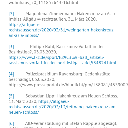
wohnhaus_50_111855643-16.html
[2]
Magdalena Zimmermann: Hakenkreuz an Asia-
Imbiss, Allgäu ⇏ rechtsaußen, 31. März 2020,
https://allgaeu-
rechtsaussen.de/2020/03/31/weingarten-hakenkreuz-
an-asia-imbiss/
[3]
Philipp Böhl, Rassismus-Vorfall in der
Bezirksliga?, 03.03.2020,
https://www.lkz.de/sport/fu%C3%9Fball_artikel,-
rassismus-vorfall-in-der-bezirksliga-_arid,584824.html
[4]
Polizeipräsidium Ravensburg: Gedenkstätte
beschädigt, 05.03.2020,
https://www.presseportal.de/blaulicht/pm/138081/4539009
[5]
Sebastian Lipp: Hakenkreuz am Neuen Schloss,
13. März 2020,
https://allgaeu-
rechtsaussen.de/2020/03/13/tettnang-hakenkreuz-am-
neuen-schloss/
[6]
AfD-Veranstaltung mit Stefan Räpple abgesagt,