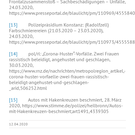
Frontalzusammenstoß – Sachbeschädigungen – Unfälle,
24.03.2020,
https://www.presseportal.de/blaulicht/pm/110969/4555840
[13]
Polizeipräsidium Konstanz: (Radolfzell)
Farbschmierereien (21.03.2020 – 23.03.2020),
24.03.2020,
https://www.presseportal.de/blaulicht/pm/110973/4555588
[14]
pol/rl: „Corona-Huster“-Vorfälle. Zwei Frauen
rassistisch beleidigt, angehustet und geschlagen,
30.03.2020,
https://www.rnz.de/nachrichten/metropolregion_artikel,-
corona-huster-vorfaelle-zwei-frauen-rassistisch-
beleidigt-angehustet-und-geschlagen-
_arid,506252.html
[15]
Autos mit Hakenkreuzen beschmiert, 28. März
2020, https://www.stimme.de/polizei/heilbronn/Autos-
mit-Hakenkreuzen-beschmiert;art1491,4339305
12.04.2020