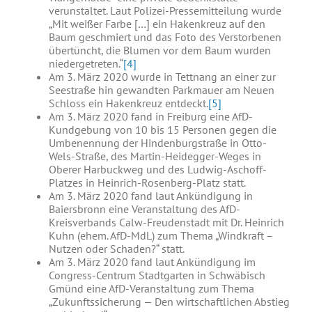
verunstaltet. Laut Polizei-Pressemitteilung wurde
„Mit weißer Farbe […] ein Hakenkreuz auf den
Baum geschmiert und das Foto des Verstorbenen
übertüncht, die Blumen vor dem Baum wurden
niedergetreten.“
[4]
Am 3. März 2020 wurde in Tettnang an einer zur
Seestraße hin gewandten Parkmauer am Neuen
Schloss ein Hakenkreuz entdeckt.
[5]
Am 3. März 2020 fand in Freiburg eine AfD-
Kundgebung von 10 bis 15 Personen gegen die
Umbenennung der Hindenburgstraße in Otto-
Wels-Straße, des Martin-Heidegger-Weges in
Oberer Harbuckweg und des Ludwig-Aschoff-
Platzes in Heinrich-Rosenberg-Platz statt.
Am 3. März 2020 fand laut Ankündigung in
Baiersbronn eine Veranstaltung des AfD-
Kreisverbands Calw-Freudenstadt mit Dr. Heinrich
Kuhn (ehem. AfD-MdL) zum Thema „Windkraft –
Nutzen oder Schaden?“ statt.
Am 3. März 2020 fand laut Ankündigung im
Congress-Centrum Stadtgarten in Schwäbisch
Gmünd eine AfD-Veranstaltung zum Thema
„Zukunftssicherung — Den wirtschaftlichen Abstieg