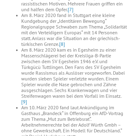
rassistischen Motiven. Mehrere Frauen griffen ein
und halfen dem Opfer.
[7]
Am 8. März 2020 fand in Stuttgart eine kleine
Kundgebung der „Identitären Bewegung“
Regionalgruppe Schwaben zum Thema „Solidarität
mit den Verteidigern Europas“ mit 14 Personen
statt. Anlass war die Situation an der griechisch-
türkischen Grenze.
[8]
Am 8. März 2020 kam es in Egesheim zu einer
Massenschlägerei bei der Kreisliga-B-Partie
zwischen dem SV Egesheim 1946 e.V. und
Türkgücü Tuttlingen. Den Fans des SV Egesheim
wurde Rassismus als Auslöser vorgeworfen. Dabei
wurden sieben Spieler verletzte wurden. Einem
Spieler wurde die Nase gebrochen und Zähne
ausgeschlagen. Sechs Krankenwagen und vier
Streifenwagen waren bei dem Vorfall im Einsatz.
[9]
Am 10. März 2020 fand laut Ankündigung im
Gasthaus „Brandeck“ in Offenburg ein AfD-Vortrag
zum Thema „Mut zum Betriebsrat“.
Arbeitnehmerrechte bei der Adolf Würth Gmbh –
ohne Gewerkschaft. Ein Modell für Deutschland.“