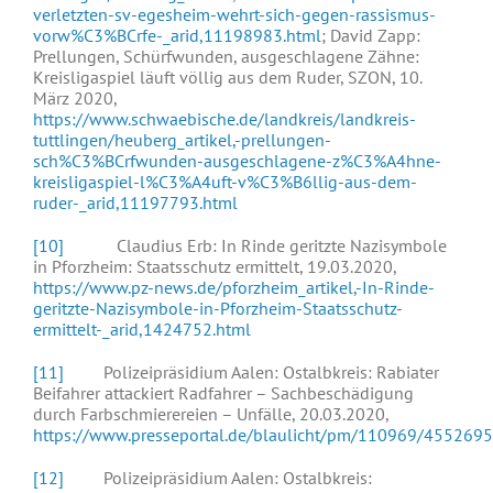
verletzten-sv-egesheim-wehrt-sich-gegen-rassismus-
vorw%C3%BCrfe-_arid,11198983.html
; David Zapp:
Prellungen, Schürfwunden, ausgeschlagene Zähne:
Kreisligaspiel läuft völlig aus dem Ruder, SZON, 10.
März 2020,
https://www.schwaebische.de/landkreis/landkreis-
tuttlingen/heuberg_artikel,-prellungen-
sch%C3%BCrfwunden-ausgeschlagene-z%C3%A4hne-
kreisligaspiel-l%C3%A4uft-v%C3%B6llig-aus-dem-
ruder-_arid,11197793.html
[10]
Claudius Erb: In Rinde geritzte Nazisymbole
in Pforzheim: Staatsschutz ermittelt, 19.03.2020,
https://www.pz-news.de/pforzheim_artikel,-In-Rinde-
geritzte-Nazisymbole-in-Pforzheim-Staatsschutz-
ermittelt-_arid,1424752.html
[11]
Polizeipräsidium Aalen: Ostalbkreis: Rabiater
Beifahrer attackiert Radfahrer – Sachbeschädigung
durch Farbschmierereien – Unfälle, 20.03.2020,
https://www.presseportal.de/blaulicht/pm/110969/4552695
[12]
Polizeipräsidium Aalen: Ostalbkreis: