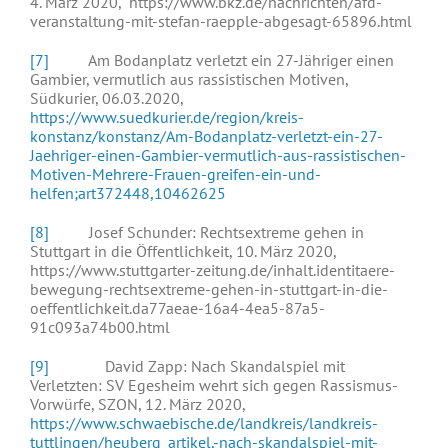
4. März 2020, https://www.bkz.de/nachrichten/afd-
veranstaltung-mit-stefan-raepple-abgesagt-65896.html
[7]
Am Bodanplatz verletzt ein 27-Jähriger einen
Gambier, vermutlich aus rassistischen Motiven,
Südkurier, 06.03.2020,
https://www.suedkurier.de/region/kreis-
konstanz/konstanz/Am-Bodanplatz-verletzt-ein-27-
Jaehriger-einen-Gambier-vermutlich-aus-rassistischen-
Motiven-Mehrere-Frauen-greifen-ein-und-
helfen;art372448,10462625
[8]
Josef Schunder: Rechtsextreme gehen in
Stuttgart in die Öffentlichkeit, 10. März 2020,
https://www.stuttgarter-zeitung.de/inhalt.identitaere-
bewegung-rechtsextreme-gehen-in-stuttgart-in-die-
oeffentlichkeit.da77aeae-16a4-4ea5-87a5-
91c093a74b00.html
[9]
David Zapp: Nach Skandalspiel mit
Verletzten: SV Egesheim wehrt sich gegen Rassismus-
Vorwürfe, SZON, 12. März 2020,
https://www.schwaebische.de/landkreis/landkreis-
tuttlingen/heuberg_artikel,-nach-skandalspiel-mit-