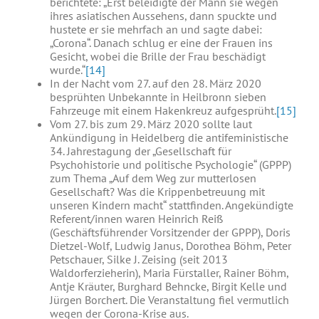
berichtete: „Erst beleidigte der Mann sie wegen
ihres asiatischen Aussehens, dann spuckte und
hustete er sie mehrfach an und sagte dabei:
„Corona“. Danach schlug er eine der Frauen ins
Gesicht, wobei die Brille der Frau beschädigt
wurde.“
[14]
In der Nacht vom 27. auf den 28. März 2020
besprühten Unbekannte in Heilbronn sieben
Fahrzeuge mit einem Hakenkreuz aufgesprüht.
[15]
Vom 27. bis zum 29. März 2020 sollte laut
Ankündigung in Heidelberg die antifeministische
34. Jahrestagung der „Gesellschaft für
Psychohistorie und politische Psychologie“ (GPPP)
zum Thema „Auf dem Weg zur mutterlosen
Gesellschaft? Was die Krippenbetreuung mit
unseren Kindern macht“ stattfinden. Angekündigte
Referent/innen waren Heinrich Reiß
(Geschäftsführender Vorsitzender der GPPP), Doris
Dietzel-Wolf, Ludwig Janus, Dorothea Böhm, Peter
Petschauer, Silke J. Zeising (seit 2013
Waldorferzieherin), Maria Fürstaller, Rainer Böhm,
Antje Kräuter, Burghard Behncke, Birgit Kelle und
Jürgen Borchert. Die Veranstaltung fiel vermutlich
wegen der Corona-Krise aus.