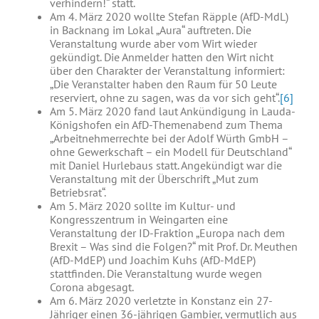
verhindern!“ statt.
Am 4. März 2020 wollte Stefan Räpple (AfD-MdL)
in Backnang im Lokal „Aura“ auftreten. Die
Veranstaltung wurde aber vom Wirt wieder
gekündigt. Die Anmelder hatten den Wirt nicht
über den Charakter der Veranstaltung informiert:
„Die Veranstalter haben den Raum für 50 Leute
reserviert, ohne zu sagen, was da vor sich geht“.
[6]
Am 5. März 2020 fand laut Ankündigung in Lauda-
Königshofen ein AfD-Themenabend zum Thema
„Arbeitnehmerrechte bei der Adolf Würth GmbH –
ohne Gewerkschaft – ein Modell für Deutschland“
mit Daniel Hurlebaus statt. Angekündigt war die
Veranstaltung mit der Überschrift „Mut zum
Betriebsrat“.
Am 5. März 2020 sollte im Kultur- und
Kongresszentrum in Weingarten eine
Veranstaltung der ID-Fraktion „Europa nach dem
Brexit – Was sind die Folgen?“ mit Prof. Dr. Meuthen
(AfD-MdEP) und Joachim Kuhs (AfD-MdEP)
stattfinden. Die Veranstaltung wurde wegen
Corona abgesagt.
Am 6. März 2020 verletzte in Konstanz ein 27-
Jähriger einen 36-jährigen Gambier, vermutlich aus