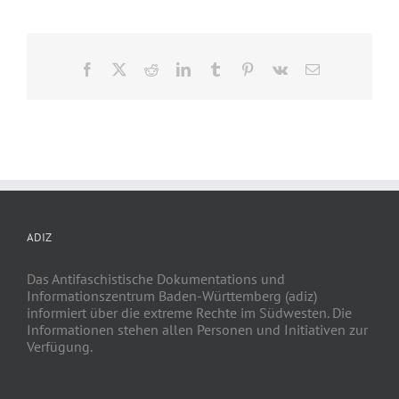
Facebook
X
Reddit
LinkedIn
Tumblr
Pinterest
Vk
E-
Mail
ADIZ
Das Antifaschistische Dokumentations und
Informationszentrum Baden-Württemberg (adiz)
informiert über die extreme Rechte im Südwesten. Die
Informationen stehen allen Personen und Initiativen zur
Verfügung.