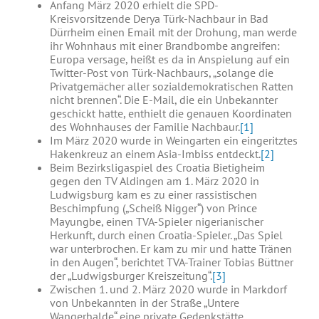
Anfang März 2020 erhielt die SPD-
Kreisvorsitzende Derya Türk-Nachbaur in Bad
Dürrheim einen Email mit der Drohung, man werde
ihr Wohnhaus mit einer Brandbombe angreifen:
Europa versage, heißt es da in Anspielung auf ein
Twitter-Post von Türk-Nachbaurs, „solange die
Privatgemächer aller sozialdemokratischen Ratten
nicht brennen“. Die E-Mail, die ein Unbekannter
geschickt hatte, enthielt die genauen Koordinaten
des Wohnhauses der Familie Nachbaur.
[1]
Im März 2020 wurde in Weingarten ein eingeritztes
Hakenkreuz an einem Asia-Imbiss entdeckt.
[2]
Beim Bezirksligaspiel des Croatia Bietigheim
gegen den TV Aldingen am 1. März 2020 in
Ludwigsburg kam es zu einer rassistischen
Beschimpfung („Scheiß Nigger“) von Prince
Mayungbe, einen TVA-Spieler nigerianischer
Herkunft, durch einen Croatia-Spieler. „Das Spiel
war unterbrochen. Er kam zu mir und hatte Tränen
in den Augen“, berichtet TVA-Trainer Tobias Büttner
der „Ludwigsburger Kreiszeitung“.
[3]
Zwischen 1. und 2. März 2020 wurde in Markdorf
von Unbekannten in der Straße „Untere
Wangerhalde“ eine private Gedenkstätte