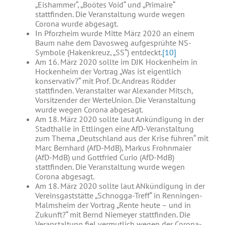
„Eishammer“, „Boötes Void“ und „Primaire“
stattfinden. Die Veranstaltung wurde wegen
Corona wurde abgesagt.
In Pforzheim wurde Mitte März 2020 an einem
Baum nahe dem Davosweg aufgesprühte NS-
Symbole (Hakenkreuz, „SS“) entdeckt.
[10]
Am 16. März 2020 sollte im DJK Hockenheim in
Hockenheim der Vortrag „Was ist eigentlich
konservativ?“ mit Prof. Dr. Andreas Rödder
stattfinden. Veranstalter war Alexander Mitsch,
Vorsitzender der WerteUnion. Die Veranstaltung
wurde wegen Corona abgesagt.
Am 18. März 2020 sollte laut Ankündigung in der
Stadthalle in Ettlingen eine AfD-Veranstaltung
zum Thema „Deutschland aus der Krise führen“ mit
Marc Bernhard (AfD-MdB), Markus Frohnmaier
(AfD-MdB) und Gottfried Curio (AfD-MdB)
stattfinden. Die Veranstaltung wurde wegen
Corona abgesagt.
Am 18. März 2020 sollte laut ANkündigung in der
Vereinsgaststätte „Schnogga-Treff“ in Renningen-
Malmsheim der Vortrag „Rente heute – und in
Zukunft?“ mit Bernd Niemeyer stattfinden. Die
Veranstaltung fiel vermutlich wegen der Corona-