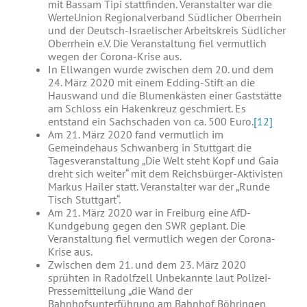
mit Bassam Tipi stattfinden. Veranstalter war die
WerteUnion Regionalverband Südlicher Oberrhein
und der Deutsch-Israelischer Arbeitskreis Südlicher
Oberrhein e.V. Die Veranstaltung fiel vermutlich
wegen der Corona-Krise aus.
In Ellwangen wurde zwischen dem 20. und dem
24. März 2020 mit einem Edding-Stift an die
Hauswand und die Blumenkästen einer Gaststätte
am Schloss ein Hakenkreuz geschmiert. Es
entstand ein Sachschaden von ca. 500 Euro.
[12]
Am 21. März 2020 fand vermutlich im
Gemeindehaus Schwanberg in Stuttgart die
Tagesveranstaltung „Die Welt steht Kopf und Gaia
dreht sich weiter“ mit dem Reichsbürger-Aktivisten
Markus Hailer statt. Veranstalter war der „Runde
Tisch Stuttgart“.
Am 21. März 2020 war in Freiburg eine AfD-
Kundgebung gegen den SWR geplant. Die
Veranstaltung fiel vermutlich wegen der Corona-
Krise aus.
Zwischen dem 21. und dem 23. März 2020
sprühten in Radolfzell Unbekannte laut Polizei-
Pressemitteilung „die Wand der
Bahnhofsunterführung am Bahnhof Böhringen