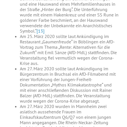
und eine Hauswand eines Mehrfamilienhauses in
der Straße „Hinter der Burg“. Die Unterführung
wurde mit einem Hakenkreuz und einer SS Rune in
goldener Farbe beschmiert, an der Hauswand
verwendete der Unbekannte ein Anarchistisches
Symbol.“
[13]
Am 25. März 2020 sollte laut Ankündigung im
Restaurant „Gaumenfreude“ in Böblingen ein AfD-
Vortrag zum Thema „Rente: Alternativen für die
Zukunft“ mit Emil Sänze (AfD-MdL) stattfinden. Die
Veranstaltung fiel vermutlich wegen der Corona-
Krise aus.
Am 27. März 2020 sollte laut Ankündigung im
Bürgerzentrum in Bruchsal ein AfD-Filmabend mit
einer Vorführung der Jungen-Freiheit-
Dokumentation „Mythos Klimakatastrophe“ und
mit einer anschließenden Diskussion mit Rainer
Balzer (AfD-MdL) stattfinden. Die Veranstaltung
wurde wegen der Corona-Krise abgesagt.
Am 27. März 2020 wurden in Mannheim zwei
asiatisch aussehende Frauen im
Einkaufskaufzentrum Q6/Q7 von einem jungen
Mann angegangen. Die Rhein-Neckar-Zeitung